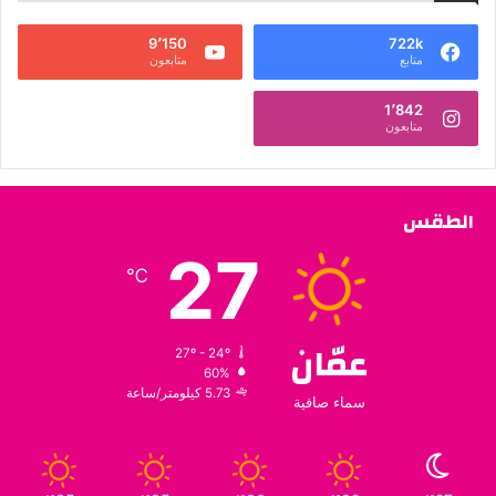
9٬150
722k
متابع
متابعون
1٬842
متابعون
الطقس
27
℃
عمّان
27º - 24º
60%
5.73 كيلومتر/ساعة
سماء صافية