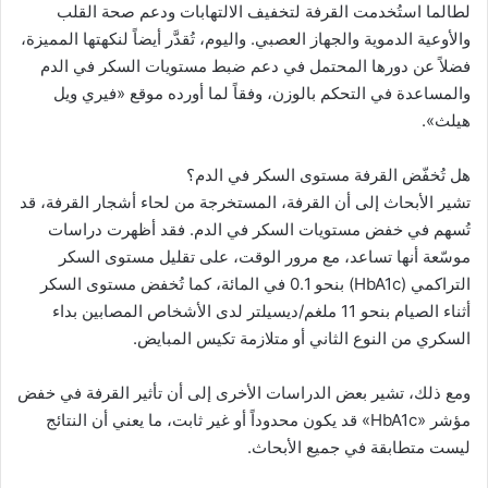
لطالما استُخدمت القرفة لتخفيف الالتهابات ودعم صحة القلب
والأوعية الدموية والجهاز العصبي. واليوم، تُقدَّر أيضاً لنكهتها المميزة،
فضلاً عن دورها المحتمل في دعم ضبط مستويات السكر في الدم
والمساعدة في التحكم بالوزن، وفقاً لما أورده موقع «فيري ويل
هيلث».
هل تُخفّض القرفة مستوى السكر في الدم؟
تشير الأبحاث إلى أن القرفة، المستخرجة من لحاء أشجار القرفة، قد
تُسهم في خفض مستويات السكر في الدم. فقد أظهرت دراسات
موسّعة أنها تساعد، مع مرور الوقت، على تقليل مستوى السكر
التراكمي (HbA1c) بنحو 0.1 في المائة، كما تُخفض مستوى السكر
أثناء الصيام بنحو 11 ملغم/ديسيلتر لدى الأشخاص المصابين بداء
السكري من النوع الثاني أو متلازمة تكيس المبايض.
ومع ذلك، تشير بعض الدراسات الأخرى إلى أن تأثير القرفة في خفض
مؤشر «HbA1c» قد يكون محدوداً أو غير ثابت، ما يعني أن النتائج
ليست متطابقة في جميع الأبحاث.