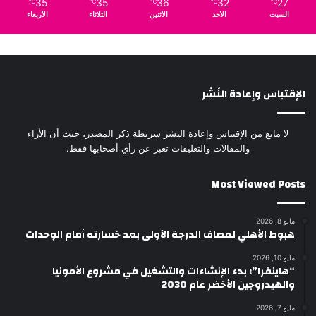
35
35
36
32
27
℃
℃
℃
℃
℃
السبت
الأحد
الأثنين
الثلاثاء
الأربعاء
الإقتباس وإعادة النَشِر
لا مانع من الإقتباس وإعادة النشر شريطة ذكر المصدر، حيث أن الأراء
والمقالات والتعليقات تعبر عن رأي أصحابها فقط.
Most Viewed Posts
مايو 8, 2026
هبوط الأهلي لمصاف الدرجة الأولى بعد خسارته أمام الوحدات
مايو 10, 2026
“هاينفرا”: بدء الإنشاءات والتشغيل في مشروع الأمونيا
والهيدروجين الأخضر عام 2030
مايو 7, 2026