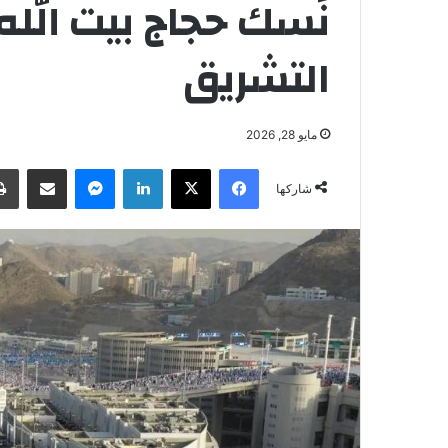
نُسك حجاج بيت الله 
التشريق
مايو 28, 2026
فيسبوك
‫X
لينكدإن
ماسنجر
مشاركة عبر البريد
شاركها