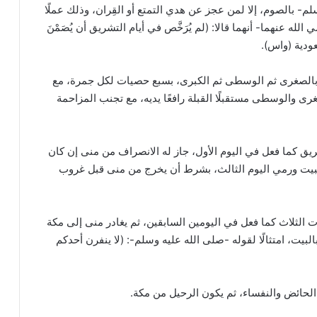
سلم- بالصوم، إلا لمن عجز عن هدي التمتع أو القِران، وذلك عملًا
 عنهما- أنهما قالا: (لم يُرَخَّص في أيام التشريق أن يُصَمْنَ
عودية (واس).
ًا بالصغرى ثم الوسطى ثم الكبرى، بسبع حصيات لكل جمرة، مع
رى والوسطى مستقبلًا القبلة رافعًا يديه، مع تجنب المزاحمة
ريق كما فعل في اليوم الأول، جاز له الانصراف من منى إن كان
المبيت ورمي اليوم الثالث، بشرط أن يخرج من منى قبل غروب
 الثلاث كما فعل في اليومين السابقين، ثم يغادر منى إلى مكة
بيت، امتثالًا لقوله -صلى الله عليه وسلم-: (لا ينفرن أحدكم
 الحائض والنفساء، ثم يكون الرحيل من مكة.