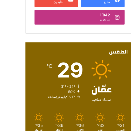
متابع
متابعون
1٬842
متابعون
الطقس
29
℃
عمّان
31º - 24º
50%
5.17 كيلومتر/ساعة
سماء صافية
35
36
36
32
31
℃
℃
℃
℃
℃
السبت
الأحد
الأثنين
الثلاثاء
الأربعاء