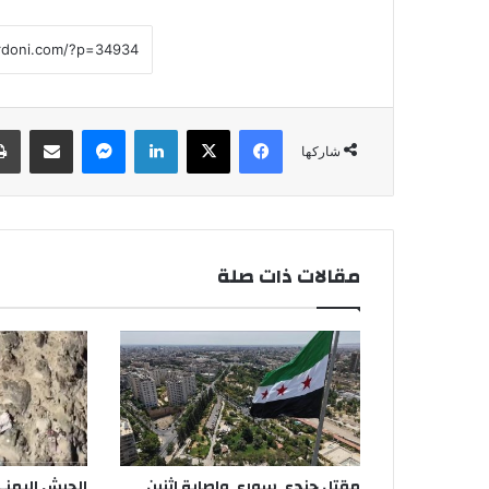
فيسبوك
‫X
لينكدإن
ماسنجر
مشاركة عبر البريد
شاركها
مقالات ذات صلة
مقتل جندي سوري وإصابة اثنين
الجيش اليمني