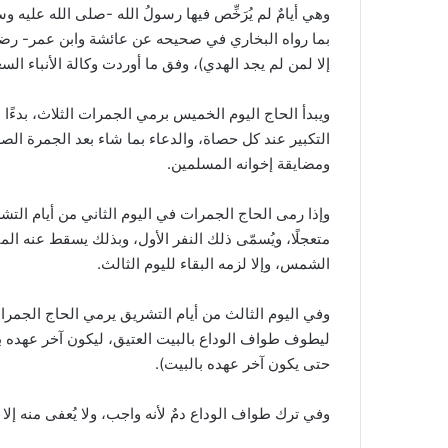
وهي أيامٌ لم يُرَخِّص فيها رسولُ الله -صلى الله عليه و
بما رواه البخاري في صحيحه عن عائشة وابن عمر- رضي الله
إلا لمن لم يجد الهدي)، وفق ما أوردت وكالة الأنباء الس
ويبدأ الحاج اليوم الخميس برمي الجمرات الثلاث، بدء
التكبير عند كل حصاة، والدعاء بما شاء بعد الجمرة الصغ
ومضايقة إخوانه المسلمين.
وإذا رمى الحاج الجمرات في اليوم الثاني من أيام التش
متعجلًا، ويُسمّى ذلك النفر الأول، وبذلك يسقط عنه 
الشمس، وإلا لزمه البقاء لليوم الثالث.
وفي اليوم الثالث من أيام التشريق يرمي الحاج الجمرات
ليطوف طواف الوداع بالبيت العتيق، ليكون آخر عهده بال
حتى يكون آخر عهده بالبيت).
وفي ترك طواف الوداع دمٌ لأنه واجب، ولا يُعفى منه إلا