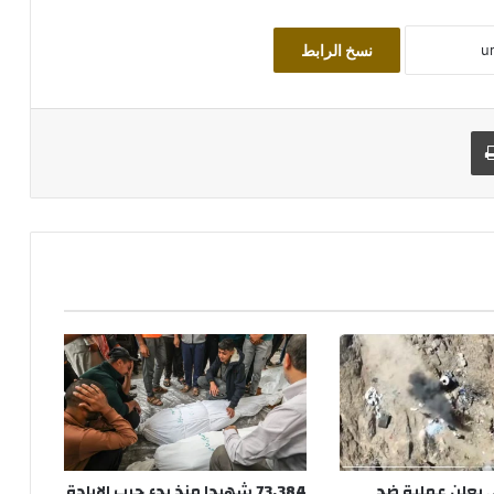
نسخ الرابط
طباعة
 يعلن عملية ضد
73,384 شهيدا منذ بدء حرب الإبادة