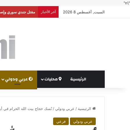
"\n"
السبت, أغسطس 8 2026
آخر الأخبار
مقتل جندي سوري وإصابة
الرئيسية
محليات
عربي ودولي
الرئيسية
/
عربي ودولي
/
نُسك حجاج بيت الله الحرام في أي
عربي ودولي
فرعي