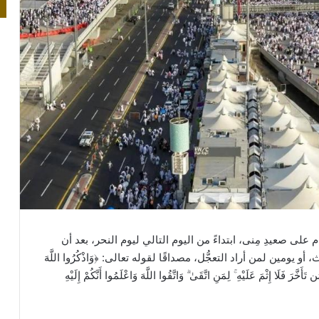
ام على صعيدِ مِنى، ابتداءً من اليوم التالي ليوم النحر، بعد أن
 يومين لمن أراد التعجُّل، مصداقًا لقوله تعالى: ﴿وَاذْكُرُوا اللَّهَ
َخَّرَ فَلَا إِثْمَ عَلَيْهِ ۚ لِمَنِ اتَّقَىٰ ۗ وَاتَّقُوا اللَّهَ وَاعْلَمُوا أَنَّكُمْ إِلَيْهِ