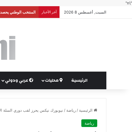
"\n"
السبت, أغسطس 8 2026
آخر الأخبار
إعلام إسرائيلي: واشنط
الرئيسية
محليات
عربي ودولي
الرئيسية
/
رياضة
/
نيويورك نيكس يحرز لقب دوري السلة الأمير
رياضة