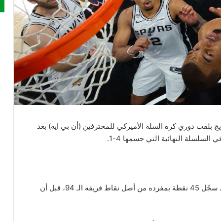
من الانتظار للتتويج بلقب دوري كرة السلة الأميركي للمحترفين (أن بي ايه) بعد
ويدين نيكس بفوزه إلى تألق نجمه جايلن برانسون الذي سجّل 45 نقطة بمفرده من أصل نقاط فريقه الـ 94، قبل أن