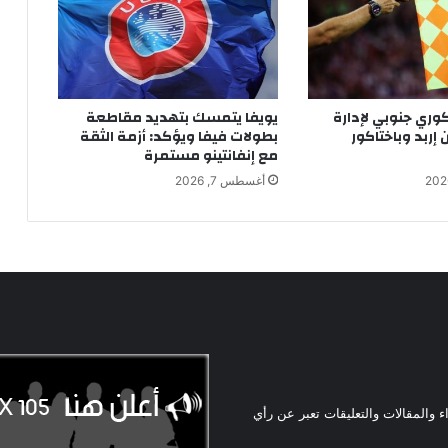
ري جنوبي لإدارة
يويفا يتمسك بتهديد مقاطعة
 إربد وباختاكور
بطولات فيفا ويؤكد: أزمة الثقة
مع إنفانتينو مستمرة
أغسطس 7, 2026
ء والمقالات والتعليقات تعبر عن رأي