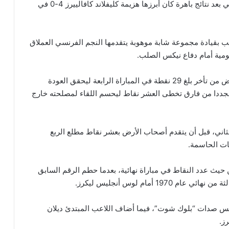
وتوّج نيكس موسما استثنائيا تمكن خلاله من بلوغ النهائي بعد نتائج باهرة كان أبرزها هزيمة كليفلاند كافالييرز 4-0 في
قب بقيادة مجموعة شابة موهوبة يتقدمها النجم الفرنسي العملاق
جومية أمام دفاع نيكس الصلب.
في المقابل، سطّر نيكس مجددا عودة كبيرة بعدما انتفض من تأخر بلغ 29 نقطة في المباراة الرابعة ليحقق العودة
 مجددا من فارق تخطى العشر نقاط ليحسم اللقاء لمصلحته خارج
في الربع الثاني، قبل أن يتقدم أصحاب الأرض بعشر نقاط مطلع الربع
ظات الحاسمة.
يث عدد النقاط في مباراة نهائية، بعدما حطم الرقم السابق
اللقاء برصيد 19 نقطة و14 متابعة وخمس صدات “بلوك شوت”، فيما أضاف اللاعب المبتدئ ديلان