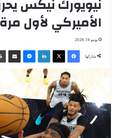
نيويورك نيكس يحرز
الأميركي لأول مرة منذ
يونيو 14, 2026
فيسبوك
‫X
لينكدإن
ماسنجر
مشاركة عبر البريد
شاركها