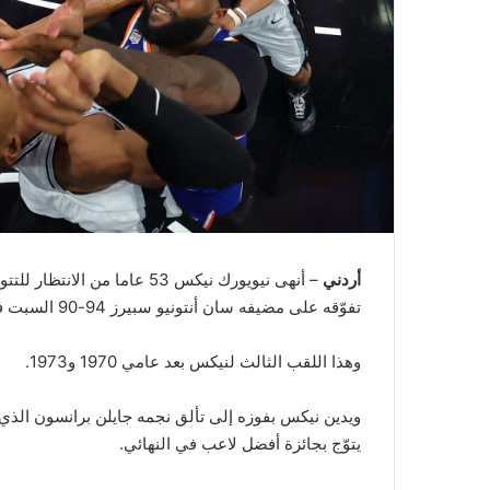
أردني
– أنهى نيويورك نيكس 53 عاما 
تفوّقه على مضيفه سان أنتونيو سبيرز 94-90 السبت في السلسلة النهائية التي حسمها 4-1.
وهذا اللقب الثالث لنيكس بعد عامي 1970 و1973.
يتوّج بجائزة أفضل لاعب في النهائي.