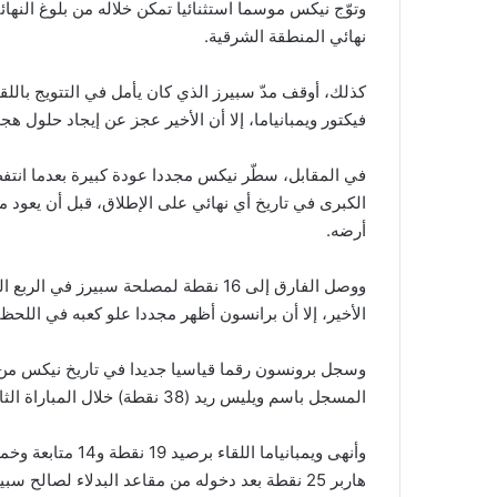
نهائي المنطقة الشرقية.
كذلك، أوقف مدّ سبيرز الذي كان يأمل في التتويج بالل
فيكتور ويمبانياما، إلا أن الأخير عجز عن إيجاد حلول ه
الكبرى في تاريخ أي نهائي على الإطلاق، قبل أن يعود
أرضه.
ووصل الفارق إلى 16 نقطة لمصلحة سبيرز 
الأخير، إلا أن برانسون أظهر مجددا علو كعبه في اللح
وسجل برونسون رقما قياسيا جديدا في تاريخ نيكس من ح
المسجل باسم ويليس ريد (38 نقطة) خلال المباراة الثالثة من نهائي عام 1970 أمام لوس أنجليس ليكرز.
وأنهى ويمبانياما 
هاربر 25 نقطة بعد دخوله من مقاعد البدلاء لصالح سبيرز.