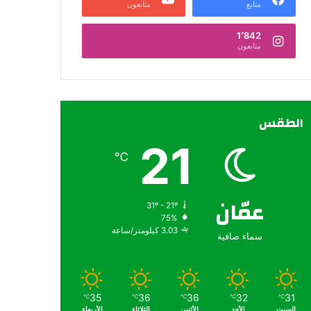
متابع
متابعون
1٬842
متابعون
الطقس
21
℃
عمّان
31º - 21º
75%
3.03 كيلومتر/ساعة
سماء صافية
35
36
36
32
31
℃
℃
℃
℃
℃
السبت
الأحد
الأثنين
الثلاثاء
الأربعاء