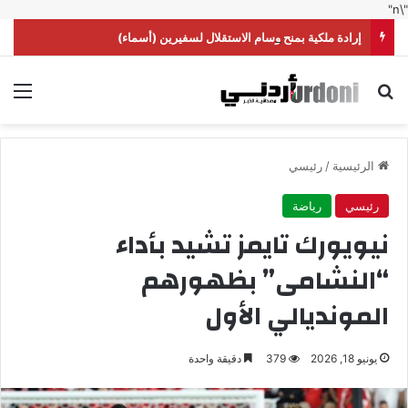
"\n"
إرادة ملكية بمنح وسام الاستقلال لسفيرين (أسماء)
بحث عن
الق
الرئيسية
/
رئيسي
رئيسي
رياضة
نيويورك تايمز تشيد بأداء
“النشامى” بظهورهم
المونديالي الأول
يونيو 18, 2026
379
دقيقة واحدة