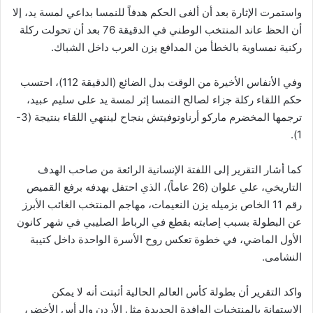
واستمرت الإثارة بعد أن ألغى الحكم هدفاً للنمسا بداعي لمسة يد، إلا
أن الحظ عاند المنتخب الوطني في الدقيقة 76 بعد أن تحولت ركلة
ركنية نمساوية بالخطأ من المدافع يزن العرب داخل الشباك.
وفي الأنفاس الأخيرة من الوقت بدل الضائع (الدقيقة 112)، احتسب
حكم اللقاء ركلة جزاء لصالح النمسا إثر لمسة يد على سليم عبيد،
ترجمها المخضرم ماركو أرناوتوفيتش بنجاح لينتهي اللقاء بنتيجة (3-
1).
كما أشار التقرير إلى اللفتة الإنسانية الرائعة من صاحب الهدف
التاريخي، علي علوان (26 عاماً)، الذي احتفل بهدفه برفع القميص
رقم 11 الخاص بزميله يزن النعيمات، مهاجم المنتخب الغائب الأبرز
عن البطولة بسبب إصابته بقطع في الرباط الصليبي في شهر كانون
الأول الماضي، في خطوة تعكس روح الأسرة الواحدة داخل كتيبة
النشامى.
واكد التقرير أن بطولة كأس العالم الحالية أثبتت أنه لا يمكن
الاستهانة بالمنتخبات الوافدة الجديدة مثل الأردن والرأس الأخضر،