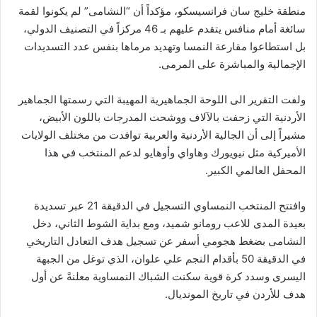
منطقة خليج سان فرانسيسكو، مؤكداً أن “النشامى” لم يكونوا لقمة
سائغة أمام منافس يتقدم عليهم بـ 46 مركزاً في التصنيف الدولي،
بل استطاعوا مقارعة النمسا وتهديد مرماها بنفس عدد التسديدات
الإجمالية والمباشرة على المرمى.
ولفت التقرير الى اللوحة الجماهيرية المهيبة التي رسمتها الجماهير
الأردنية التي زحفت بالآلاف ووشحت المدرجات باللون الأبيض،
مشيراً إلى أن الجالية الأردنية والعربية توافدت من مختلف الولايات
الأميركية مثل نيويورك وهاواي وأوهايو لدعم المنتخب في هذا
المحفل العالمي الكبير.
وافتتح المنتخب النمساوي التسجيل في الدقيقة 21 عبر تسديدة
بعيدة المدى للاعب رومانو شميد، ومع بداية الشوط الثاني، دخل
النشامى بضغط هجومي أسفر عن تسجيل هدف التعادل التاريخي
في الدقيقة 50 بأقدام النجم علي علوان، الذي توغل من الجبهة
اليسرى وسدد كرة قوية سكنت الشباك النمساوية معلنةً عن أول
هدف للأردن في تاريخ المونديال.