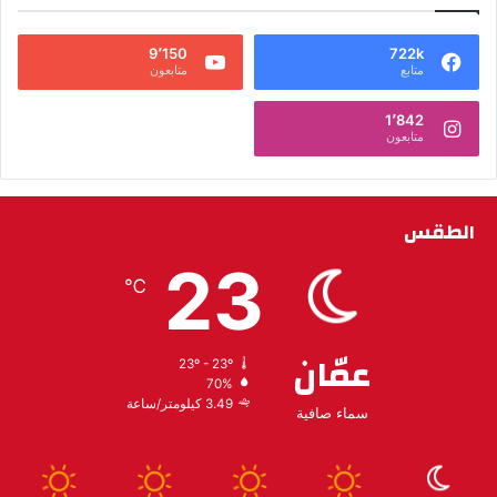
9٬150
722k
متابع
متابعون
1٬842
متابعون
الطقس
23
℃
عمّان
23º - 23º
70%
3.49 كيلومتر/ساعة
سماء صافية