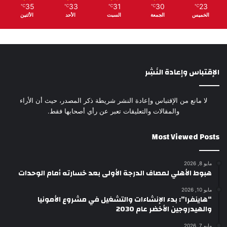
35
33
31
30
23
℃
℃
℃
℃
℃
الخميس
الجمعة
السبت
الأحد
الأثنين
الإقتباس وإعادة النَشِر
لا مانع من الإقتباس وإعادة النشر شريطة ذكر المصدر، حيث أن الأراء
والمقالات والتعليقات تعبر عن رأي أصحابها فقط.
Most Viewed Posts
مايو 8, 2026
هبوط الأهلي لمصاف الدرجة الأولى بعد خسارته أمام الوحدات
مايو 10, 2026
“هاينفرا”: بدء الإنشاءات والتشغيل في مشروع الأمونيا
والهيدروجين الأخضر عام 2030
مايو 7, 2026