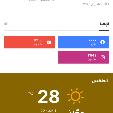
أغسطس 7, 2026
تابِعنا
9٬150
722k
متابع
متابعون
1٬842
متابعون
الطقس
28
℃
29º - 22º