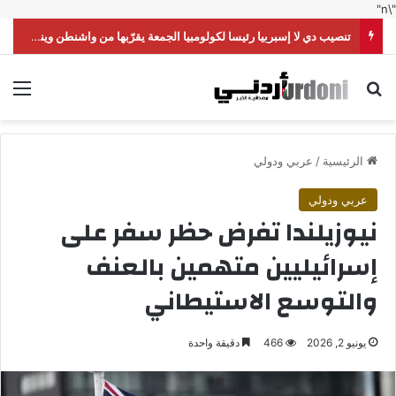
"\n"
تنصيب دي لا إسبرييا رئيسا لكولومبيا الجمعة يقرّبها من واشنطن وينقلها من اليسار إلى اليمين
بحث عن
الق
الرئيسية
/
عربي ودولي
عربي ودولي
نيوزيلندا تفرض حظر سفر على
إسرائيليين متهمين بالعنف
والتوسع الاستيطاني
يونيو 2, 2026
466
دقيقة واحدة