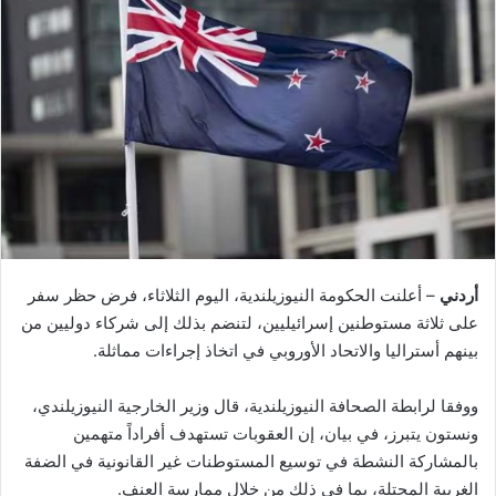
أردني
– أعلنت الحكومة النيوزيلندية، اليوم الثلاثاء، فرض حظر سفر
على ثلاثة مستوطنين إسرائيليين، لتنضم بذلك إلى شركاء دوليين من
بينهم أستراليا والاتحاد الأوروبي في اتخاذ إجراءات مماثلة.
ووفقا لرابطة الصحافة النيوزيلندية، قال وزير الخارجية النيوزيلندي،
ونستون يتبرز، في بيان، إن العقوبات تستهدف أفراداً متهمين
بالمشاركة النشطة في توسيع المستوطنات غير القانونية في الضفة
الغربية المحتلة، بما في ذلك من خلال ممارسة العنف.