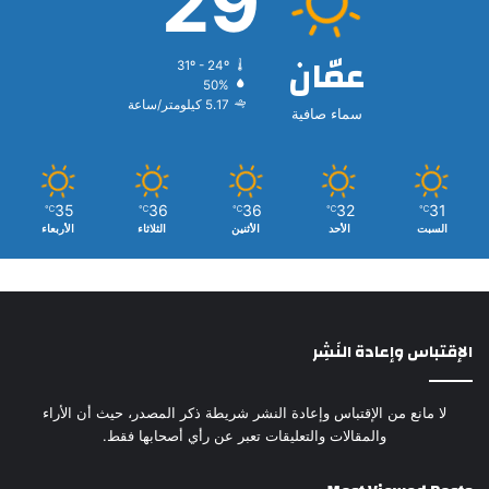
29
عمّان
31º - 24º
50%
5.17 كيلومتر/ساعة
سماء صافية
35
36
36
32
31
℃
℃
℃
℃
℃
السبت
الأحد
الأثنين
الثلاثاء
الأربعاء
الإقتباس وإعادة النَشِر
لا مانع من الإقتباس وإعادة النشر شريطة ذكر المصدر، حيث أن الأراء
والمقالات والتعليقات تعبر عن رأي أصحابها فقط.