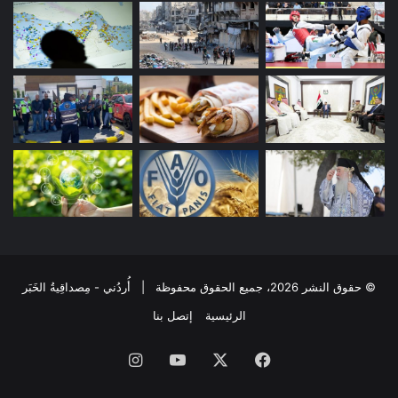
© حقوق النشر 2026، جميع الحقوق محفوظة | أُردُني - مِصداقِيةُ الخَبَر
الرئيسية
إتصل بنا
فيسبوك
‫X
‫YouTube
انستقرام