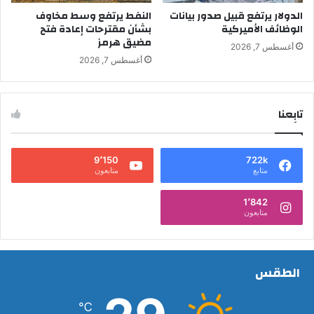
الدولار يرتفع قبيل صدور بيانات
النفط يرتفع وسط مخاوف
الوظائف الأميركية
بشأن مقترحات إعادة فتح
مضيق هرمز
أغسطس 7, 2026
أغسطس 7, 2026
تابِعنا
9٬150
722k
متابع
متابعون
1٬842
متابعون
الطقس
℃