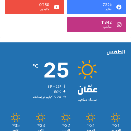
9٬150
722k
متابع
متابعون
1٬842
متابعون
الطقس
25
℃
عمّان
31º - 23º
50%
5.24 كيلومتر/ساعة
سماء صافية
35
33
32
31
31
℃
℃
℃
℃
℃
الخميس
الجمعة
السبت
الأحد
الأثنين