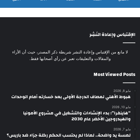
الإقتباس وإعادة النَشِر
لا مانع من الإقتباس وإعادة النشر شريطة ذكر المصدر، حيث أن الأراء
والمقالات والتعليقات تعبر عن رأي أصحابها فقط.
Most Viewed Posts
مايو 8, 2026
هبوط الأهلي لمصاف الدرجة الأولى بعد خسارته أمام الوحدات
مايو 10, 2026
“هاينفرا”: بدء الإنشاءات والتشغيل في مشروع الأمونيا
والهيدروجين الأخضر عام 2030
مايو 7, 2026
لمسة يد واضحة.. لماذا لم يحتسب الحكم ركلة جزاء ضد باريس؟