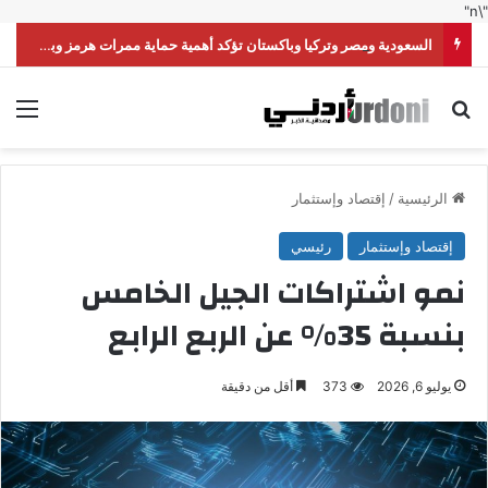
"\n"
السعودية ومصر وتركيا وباكستان تؤكد أهمية حماية ممرات هرمز وباب المندب
بحث عن
الق
الرئيسية
/
إقتصاد وإستثمار
إقتصاد وإستثمار
رئيسي
نمو اشتراكات الجيل الخامس
بنسبة 35% عن الربع الرابع
يوليو 6, 2026
373
أقل من دقيقة