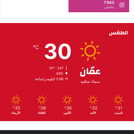
1٬842
متابعون
الطقس
30
℃
عمّان
31º - 24º
48%
5.66 كيلومتر/ساعة
سماء صافية
35
36
36
32
31
℃
℃
℃
℃
℃
السبت
الأحد
الأثنين
الثلاثاء
الأربعاء