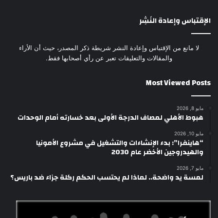
الإقتباس وإعادة النَشِر
لا مانع من الإقتباس وإعادة النشر شريطة ذكر المصدر، حيث أن الأراء
والمقالات والتعليقات تعبر عن رأي أصحابها فقط.
Most Viewed Posts
مايو 8, 2026
هبوط الأهلي لمصاف الدرجة الأولى بعد خسارته أمام الوحدات
مايو 10, 2026
“هاينفرا”: بدء الإنشاءات والتشغيل في مشروع الأمونيا
والهيدروجين الأخضر عام 2030
مايو 7, 2026
لمسة يد واضحة.. لماذا لم يحتسب الحكم ركلة جزاء ضد باريس؟