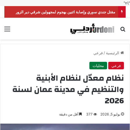
"\n"
مقتل جندي سوري وإصابة اثنين بهجوم لمجهولين شرقي دير الزور
بحث عن
الق
الرئيسية
/
فرعي
فرعي
محليات
نظام معدّل لنظام الأبنية
والتنظيم في مدينة عمان لسنة
2026
يوليو 5, 2026
377
أقل من دقيقة