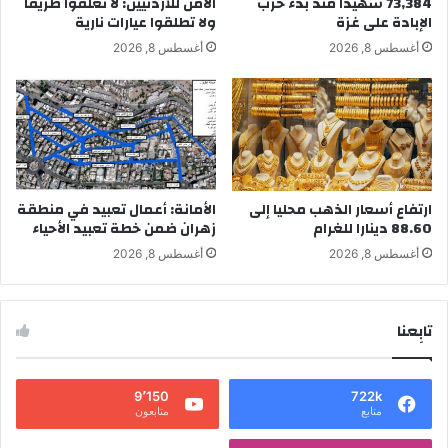
73,384 شهيدا منذ بدء حرب
الأمن للأردنيين: لا تغلقوا طريقا
الإبادة على غزة
ولا تطلقوا عيارات نارية
أغسطس 8, 2026
أغسطس 8, 2026
ارتفاع أسعار الذهب محليا إلى
الأمانة: أعمال تعبيد في منطقة
88.60 دينارا للغرام
زهران ضمن خطة تعبيد الأحياء
أغسطس 8, 2026
أغسطس 8, 2026
تابِعنا
9٬150
722k
متابع
متابعون