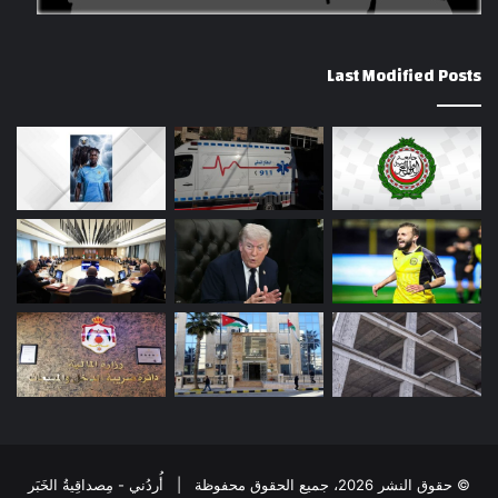
Last Modified Posts
© حقوق النشر 2026، جميع الحقوق محفوظة | أُردُني - مِصداقِيةُ الخَبَر