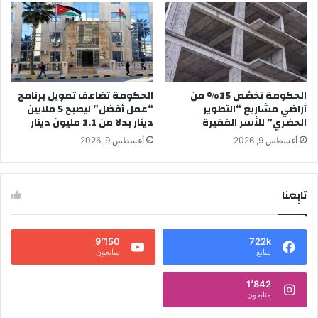
الحكومة تخصّص 15% من
الحكومة تضاعف تمويل برنامج
أراضي مشاريع “التطوير
“عمل أفضل” ليصبح 5 ملايين
الحضري” للأسر الفقيرة
دينار بدلا من 1.1 مليون دينار
أغسطس 9, 2026
أغسطس 9, 2026
تابِعنا
9٬150
722k
متابع
متابعون
1٬842
متابعون