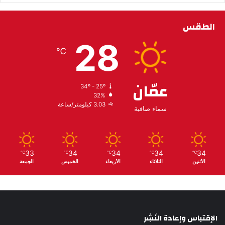
الطقس
28
℃
عمّان
34º - 25º
32%
3.03 كيلومتر/ساعة
سماء صافية
33
34
34
34
34
℃
℃
℃
℃
℃
الأثنين
الثلاثاء
الأربعاء
الخميس
الجمعة
الإقتباس وإعادة النَشِر