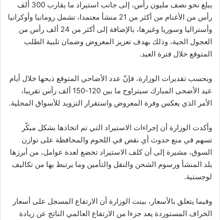
يبلغ نحو نصف مليون رأس، إلى جانب استيراد ما يقارب 300 ألف
رأس من الأغنام من أكثر من 21 منشأ معتمدا، تشمل رومانيا وأوكرانيا
وأستراليا وسوريا وغيرها، بالإضافة إلى أكثر من 24 ألف رأس من
العجول الحية، وذلك بهدف تعزيز المعروض وضمان تلبية الطلب
المتوقع خلال فترة العيد.
وبحسب تقديرات الوزارة، فإنّ عدد الأضاحي المتوقع ذبحها خلال أيام
عيد الأضحى المبارك سيتراوح ما بين 120-150 ألف رأس تقريبا،
الأمر الذي يعكس وفرة المعروض واستقرار التزويد للأسواق المحلية.
وأكدت الوزارة أن إجراءات الاستيراد التي تم اتخاذها بشكل مبكّر
تسهم في منع حدوث أي نقص في اللحوم والمحافظة على توازن
السوق، مشيرة إلى أن كلف الاستيراد تخضع لعدة عوامل، من أبرزها
بلد المنشأ ورسوم الشحن والنقل والتأمين وما يرتبط بها من تكاليف
لوجستية.
وفيما يتعلق بالأسعار، بينت الوزارة أن الارتفاع المسجل على أسعار
الخراف المستوردة يعد جزءا من الارتفاع العالمي الناتج عن زيادة