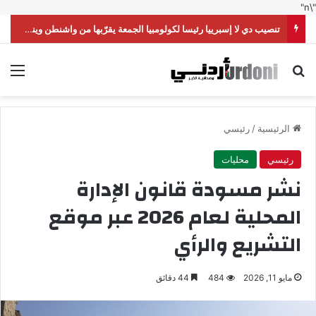
"\n"
تنصيب دي لا إسبرييا رئيسا لكولومبيا الجمعة يقرّبها من واشنطن وينقلها من اليسار إلى اليمين
بحث عن
الق
الرئيسية
/
رئيسي
رئيسي
محليات
نشر مسودة قانون الإدارة
المحلية لعام 2026 عبر موقع
التشريع والرأي
مايو 11, 2026
484
44 دقائق