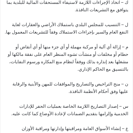
ك – اتخاذ الإجراءات اللازمة لاستيفاء المستحقات المالية للبلدية بما
يتوافق مع التشريعات النافذة.
ل – التنسيب للمجلس البلدي باستملاك الأراضي والعقارات لغاية
النفع العام والسير بإجراءات الاستملاك وفقاً للتشريعات المعمول بها.
م – إزالة أي آلية أو مركبة مهملة أو أي جزء منها أو أي أنقاض أو
حطام أو مخلفات أو منشآت تشوه المنظر العام على نفقة مالكها أو
مشغلها بعد إنذاره بذلك ووفقاً لنظام منع المكاره ورسوم النفايات،
بالتنسيق مع الحاكم الإداري.
ن – منح التراخيص والتصاريح والموافقات للمهن والأبنية والرقابة
عليها وفق أحكام الأنظمة النافذة.
س – إصدار التصاريح اللازمة الخاصة بعمليات الحفر للإدارات
الخدمية وإلزامها بتقديم الضمانات لإعادة الأوضاع كما كانت عليه.
ع – إنشاء الأسواق العامة ومراقبتها وإدارتها ومراقبة الأوزان