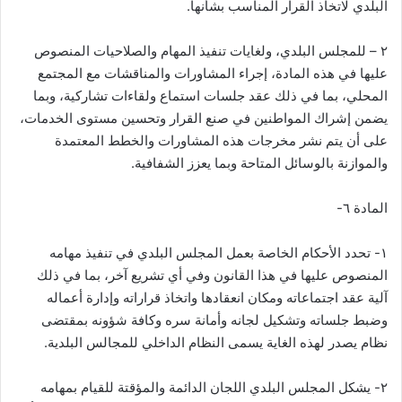
البلدي لاتخاذ القرار المناسب بشأنها.
٢ – للمجلس البلدي، ولغايات تنفيذ المهام والصلاحيات المنصوص
عليها في هذه المادة، إجراء المشاورات والمناقشات مع المجتمع
المحلي، بما في ذلك عقد جلسات استماع ولقاءات تشاركية، وبما
يضمن إشراك المواطنين في صنع القرار وتحسين مستوى الخدمات،
على أن يتم نشر مخرجات هذه المشاورات والخطط المعتمدة
والموازنة بالوسائل المتاحة وبما يعزز الشفافية.
المادة ٦-
١- تحدد الأحكام الخاصة بعمل المجلس البلدي في تنفيذ مهامه
المنصوص عليها في هذا القانون وفي أي تشريع آخر، بما في ذلك
آلية عقد اجتماعاته ومكان انعقادها واتخاذ قراراته وإدارة أعماله
وضبط جلساته وتشكيل لجانه وأمانة سره وكافة شؤونه بمقتضى
نظام يصدر لهذه الغاية يسمى النظام الداخلي للمجالس البلدية.
٢- يشكل المجلس البلدي اللجان الدائمة والمؤقتة للقيام بمهامه