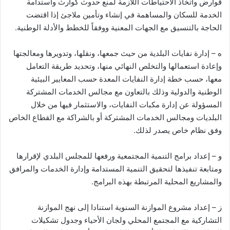
قوارض واتخاذ الاحتياطات اللازمة لمنع حدوث كوارث واستدامة
الخدمة للسكان والمساهمة في إنشاء وتأمين ملاجئ إذا اقتضت
الحاجة بالتنسيق مع الجهات المعنية ووفقاً للخطط والأدلة الوطنية.
ه – إدارة نفايات البلدية من حيث جمعها، ونقلها، وتدويرها ومعالجتها
وإعادة استعمالها والتخلص النهائي منها، وتحديد طريقة التعامل
معها، حسب خطة إدارة النفايات المعدة حسب المعايير البيئية
الوطنية والدولية وذلك بالتعاون مع مجالس الخدمات المشتركة
المسؤولة عن إدارة مكبات النفايات، والاستثمار فيها من خلال
البلديات ومجالس الخدمات المشتركة أو بالشراكة مع القطاع الخاص
وفق نظام خاص يصدر لذلك.
و – إعداد برامج التنمية المجتمعية ورفعها للمجلس البلدي لإقرارها
ومتابعة تنفيذها لتحقيق التنمية المستدامة وإدارة الخدمات والمرافق
والمشاريع المحلية المرتبطة بهذه البرامج.
ز – إعداد مشروع الموازنة السنوية استنادا إلى نهج الموازنة
التشاركية مع المجتمع المحلي ولجان الأحياء وجدول تشكيلات