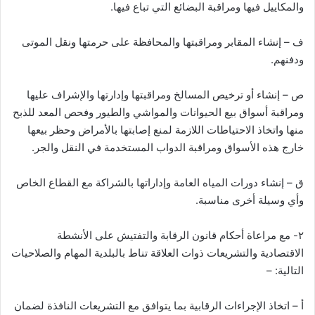
والمكاييل فيها ومراقبة البضائع التي تباع فيها.
ف – إنشاء المقابر ومراقبتها والمحافظة على حرمتها ونقل الموتى
ودفنهم.
ص – إنشاء أو ترخيص المسالخ ومراقبتها وإدارتها والإشراف عليها
ومراقبة أسواق بيع الحيوانات والمواشي والطيور وفحص المعد للذبح
منها واتخاذ الاحتياطات اللازمة لمنع إصابتها بالأمراض وحظر بيعها
خارج هذه الأسواق ومراقبة الدواب المستخدمة في النقل والجر.
ق – إنشاء دورات المياه العامة وإداراتها بالشراكة مع القطاع الخاص
وأي وسيلة أخرى مناسبة.
٢- مع مراعاة أحكام قانون الرقابة والتفتيش على الأنشطة
الاقتصادية والتشريعات ذوات العلاقة تناط بالبلدية المهام والصلاحيات
التالية: –
أ – اتخاذ الإجراءات الرقابية بما يتوافق مع التشريعات النافذة لضمان