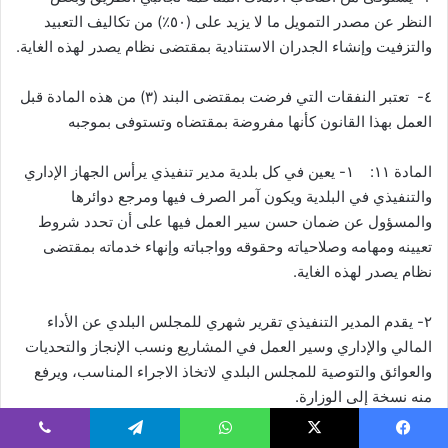
النظر عن مصدر التمويل ما لا يزيد على (٥٠٪) من تكاليف التعبيد
والتزفيت وإنشاء الجدران الاستنادية بمقتضى نظام يصدر لهذه الغاية.
٤- تعتبر النفقات التي فرضت بمقتضى البند (٣) من هذه المادة قبل
العمل بهذا القانون كأنها مفروضة بمقتضاه وتستوفى بموجبه
المادة ١١: ١- يعين في كل بلدية مدير تنفيذي يرأس الجهاز الإداري
والتنفيذي في البلدية ويكون آمر الصرف فيها ومرجع دوائرها
والمسؤول عن ضمان حسن سير العمل فيها على أن تحدد شروط
تعيينه ومهامه وصلاحياته وحقوقه وواجباته وإنهاء خدماته بمقتضى
نظام يصدر لهذه الغاية.
٢- يقدم المدير التنفيذي تقرير شهري للمجلس البلدي عن الأداء
المالي والإداري وسير العمل في المشاريع ونسب الإنجاز والتحديات
والعوائق والتوصية للمجلس البلدي لاتخاذ الاجراء المناسب، ويرفع
منه نسخة إلى الوزارة.
المادة ١٢: ١- تشكل في كل بلدية لجنة تسمى لجنة الحوكمة