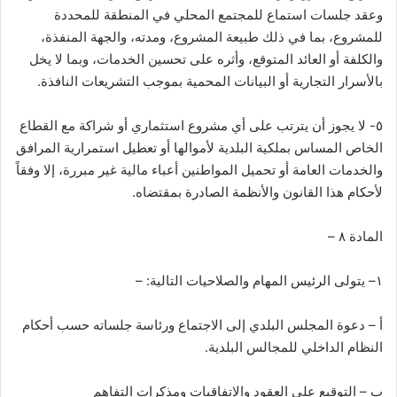
وعقد جلسات استماع للمجتمع المحلي في المنطقة للمحددة
للمشروع، بما في ذلك طبيعة المشروع، ومدته، والجهة المنفذة،
والكلفة أو العائد المتوقع، وأثره على تحسين الخدمات، وبما لا يخل
بالأسرار التجارية أو البيانات المحمية بموجب التشريعات النافذة.
٥- لا يجوز أن يترتب على أي مشروع استثماري أو شراكة مع القطاع
الخاص المساس بملكية البلدية لأموالها أو تعطيل استمرارية المرافق
والخدمات العامة أو تحميل المواطنين أعباء مالية غير مبررة، إلا وفقاً
لأحكام هذا القانون والأنظمة الصادرة بمقتضاه.
المادة ٨ –
١– يتولى الرئيس المهام والصلاحيات التالية: –
أ – دعوة المجلس البلدي إلى الاجتماع ورئاسة جلساته حسب أحكام
النظام الداخلي للمجالس البلدية.
ب – التوقيع على العقود والاتفاقيات ومذكرات التفاهم