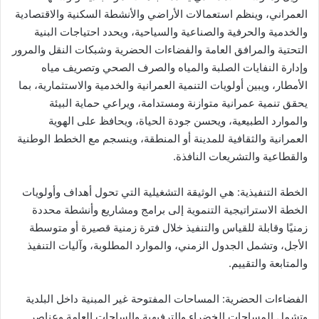
العمراني، وينظم استعمالات الأراضي والأنشطة السكنية والاقتصادية
والخدمية والحرفية والصناعية والسياحية، ويحدد احتياجات البنية
التحتية والمرافق العامة والفضاءات الحضرية وشبكات النقل والمرور
وإدارة النفايات الصلبة والمياه والصرف الصحي وتصريف مياه
الأمطار، ويبين أولويات التنمية العمرانية والخدمية والاستثمارية، بما
يحقق تنمية عمرانية متوازنة ومستدامة، ويراعي حماية البيئة
والموارد الطبيعية، ويحسن جودة الحياة، ويحافظ على الهوية
العمرانية والثقافية للمدينة أو المنطقة، وينسجم مع الخطط الوطنية
والقطاعية والتشريعات النافذة.
الخطة التنفيذية: هي الوثيقة التشغيلية التي تحول أهداف وأولويات
الخطة الاستراتيجية التنموية إلى برامج ومشاريع وأنشطة محددة
زمنيًا وقابلة للقياس والتنفيذ خلال فترة زمنية قصيرة أو متوسطة
الأجل، وتشمل الجدول الزمني، والموارد المطلوبة، وآليات التنفيذ
والمتابعة والتقييم.
الفضاءات الحضرية: المساحات المفتوحة غير المبنية داخل البلدية
وتشمل المساحات الخضراء والترفيهية والساحات العامة وعناصر