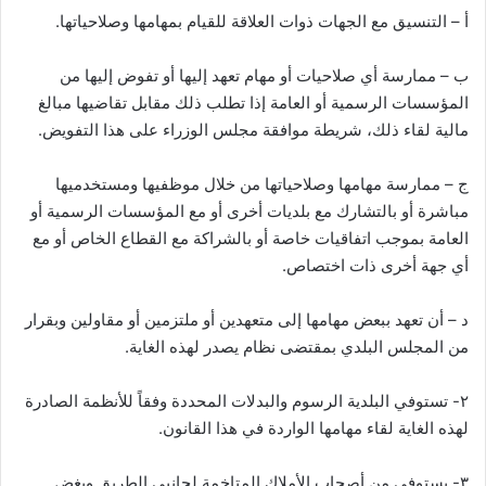
أ – التنسيق مع الجهات ذوات العلاقة للقيام بمهامها وصلاحياتها.
ب – ممارسة أي صلاحيات أو مهام تعهد إليها أو تفوض إليها من
المؤسسات الرسمية أو العامة إذا تطلب ذلك مقابل تقاضيها مبالغ
مالية لقاء ذلك، شريطة موافقة مجلس الوزراء على هذا التفويض.
ج – ممارسة مهامها وصلاحياتها من خلال موظفيها ومستخدميها
مباشرة أو بالتشارك مع بلديات أخرى أو مع المؤسسات الرسمية أو
العامة بموجب اتفاقيات خاصة أو بالشراكة مع القطاع الخاص أو مع
أي جهة أخرى ذات اختصاص.
د – أن تعهد ببعض مهامها إلى متعهدين أو ملتزمين أو مقاولين وبقرار
من المجلس البلدي بمقتضى نظام يصدر لهذه الغاية.
٢- تستوفي البلدية الرسوم والبدلات المحددة وفقاً للأنظمة الصادرة
لهذه الغاية لقاء مهامها الواردة في هذا القانون.
٣- يستوفى من أصحاب الأملاك المتاخمة لجانبي الطريق وبغض