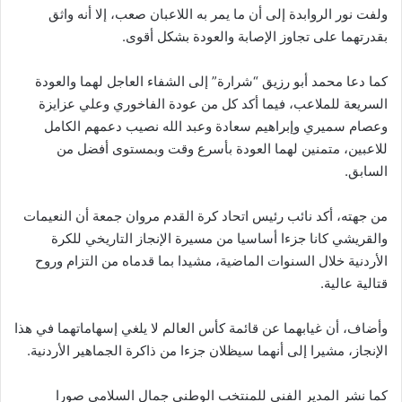
ولفت نور الروابدة إلى أن ما يمر به اللاعبان صعب، إلا أنه واثق
بقدرتهما على تجاوز الإصابة والعودة بشكل أقوى.
كما دعا محمد أبو رزيق “شرارة” إلى الشفاء العاجل لهما والعودة
السريعة للملاعب، فيما أكد كل من عودة الفاخوري وعلي عزايزة
وعصام سميري وإبراهيم سعادة وعبد الله نصيب دعمهم الكامل
للاعبين، متمنين لهما العودة بأسرع وقت وبمستوى أفضل من
السابق.
من جهته، أكد نائب رئيس اتحاد كرة القدم مروان جمعة أن النعيمات
والقريشي كانا جزءا أساسيا من مسيرة الإنجاز التاريخي للكرة
الأردنية خلال السنوات الماضية، مشيدا بما قدماه من التزام وروح
قتالية عالية.
وأضاف، أن غيابهما عن قائمة كأس العالم لا يلغي إسهاماتهما في هذا
الإنجاز، مشيرا إلى أنهما سيظلان جزءا من ذاكرة الجماهير الأردنية.
كما نشر المدير الفني للمنتخب الوطني جمال السلامي صورا