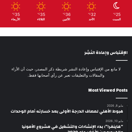
35
35
36
32
25
℃
℃
℃
℃
℃
السبت
الأحد
الأثنين
الثلاثاء
الأربعاء
الإقتباس وإعادة النَشِر
لا مانع من الإقتباس وإعادة النشر شريطة ذكر المصدر، حيث أن الأراء
والمقالات والتعليقات تعبر عن رأي أصحابها فقط.
Most Viewed Posts
مايو 8, 2026
هبوط الأهلي لمصاف الدرجة الأولى بعد خسارته أمام الوحدات
مايو 10, 2026
“هاينفرا”: بدء الإنشاءات والتشغيل في مشروع الأمونيا