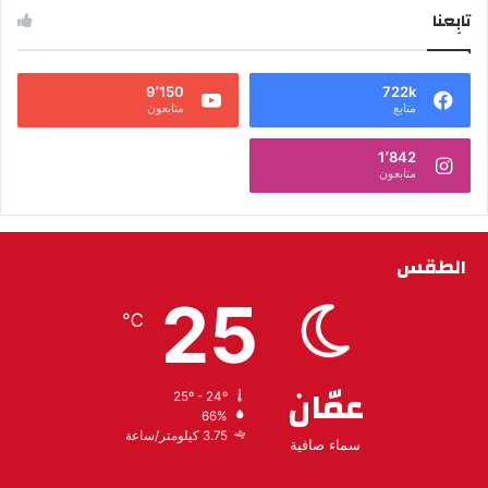
تابِعنا
9٬150
722k
متابع
متابعون
1٬842
متابعون
الطقس
25
℃
عمّان
25º - 24º
66%
3.75 كيلومتر/ساعة
سماء صافية