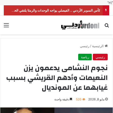
"\n"
كأس السوبر الأردني .. الفيصلي يواجه الوحدات والرمثا يلتقي الحسين
بحث عن
الق
الرئيسية
/
رئيسي
رئيسي
رياضة
نجوم النشامى يدعمون يزن
النعيمات وأدهم القريشي بسبب
غيابهما عن المونديال
مايو 8, 2026
520
دقيقة واحدة