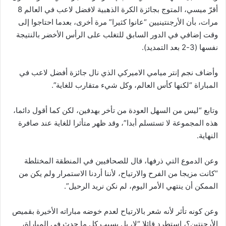
أقرّ ميسي، المتوج بجائزة الكرة الذهبية لافضل لاعب في العالم 8
مرات، بأن الأرجنتينيين “عانوا كثيرا” مرة أخرى، بعدما احتاجوا إلى
وقت إضافي في الدور السابق للتغلب على الرأس الأخضر بالنتيجة
نفسها (3-2 بعد التمديد).
وأضاف نجم إنتر ميامي الاميركي الذي نال جائزة أفضل لاعب في
المباراة “لكنها كأس العالم، وكل شيء متقارب للغاية”.
وتابع “ليس من السهل العودة من تأخر بهدفين، لكن كما أقول دائما،
هذه المجموعة لا تستسلم أبدا”، وقد ظهر متأثرا للغاية عند صافرة
النهاية.
وعن الدموع التي ذرفها، قال للصحافيين في المنطقة المختلطة
“كانت مزيجا من الفرح والارتياح، لأننا أردنا الاستمرار ولم يكن من
الممكن أن ينتهي الأمر اليوم، لم نكن نريد الرحيل”.
وعن كونه تأثر لأنه شعر بالارتياح لعدم خوضه مباراته الأخيرة بقميص
الأرجنتين؟، استطرد قائلا “لا، بل بسبب كل ما حدث في المباراة،