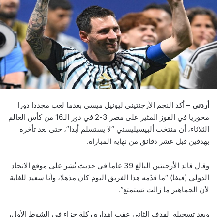
أردني –
أكد النجم الأرجنتيني ليونيل ميسي بعدما لعب مجددا دورا
محوريا في الفوز المثير على مصر 3-2 في دور الـ16 من كأس العالم
الثلاثاء، أن منتخب ألبيسيليستي “لا يستسلم أبدا”، حتى بعد تأخره
بهدفين قبل عشر دقائق من نهاية المباراة.
وقال قائد الأرجنتين البالغ 39 عاما في حديث نُشر على موقع الاتحاد
الدولي (فيفا) “ما قدّمه هذا الفريق اليوم كان مذهلا، وأنا سعيد للغاية
لأن الجماهير ما زالت تستمتع”.
وبعد تسجيله الهدف الثاني عقب إهداره ركلة جزاء في الشوط الأول،