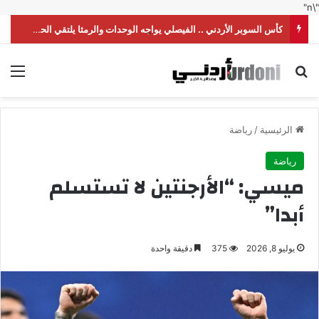
"\n"
كأس السوبر الأردني .. الفيصلي يواجه الوحدات والرمثا يلتقي الحسين
بحث عن
الق
الرئيسية
/
رياضة
رياضة
ميسي: “الأرجنتين لا تستسلم
أبدا”
يوليو 8, 2026
375
دقيقة واحدة