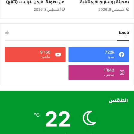
بمدينة روساريو الأرجنتينية
من بطولة الأردن للراليات (نتائج)
أغسطس 8, 2026
أغسطس 8, 2026
تابِعنا
9٬150
722k
متابع
متابعون
1٬842
متابعون
الطقس
22
℃