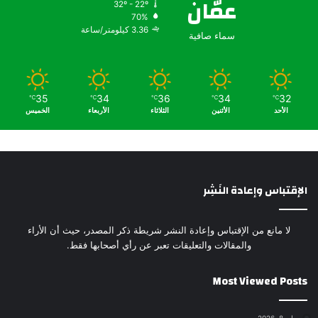
عمّان
32º - 22º
70%
3.36 كيلومتر/ساعة
سماء صافية
35
34
36
34
32
℃
℃
℃
℃
℃
الأحد
الأثنين
الثلاثاء
الأربعاء
الخميس
الإقتباس وإعادة النَشِر
لا مانع من الإقتباس وإعادة النشر شريطة ذكر المصدر، حيث أن الأراء
والمقالات والتعليقات تعبر عن رأي أصحابها فقط.
Most Viewed Posts
مايو 8, 2026