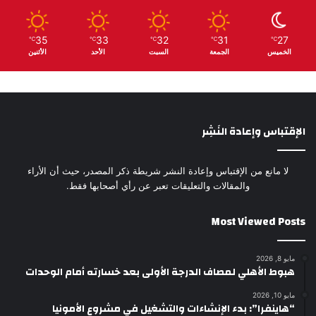
35
33
32
31
27
℃
℃
℃
℃
℃
الخميس
الجمعة
السبت
الأحد
الأثنين
الإقتباس وإعادة النَشِر
لا مانع من الإقتباس وإعادة النشر شريطة ذكر المصدر، حيث أن الأراء
والمقالات والتعليقات تعبر عن رأي أصحابها فقط.
Most Viewed Posts
مايو 8, 2026
هبوط الأهلي لمصاف الدرجة الأولى بعد خسارته أمام الوحدات
مايو 10, 2026
“هاينفرا”: بدء الإنشاءات والتشغيل في مشروع الأمونيا