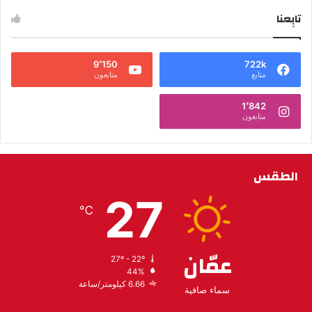
تابِعنا
9٬150
722k
متابع
متابعون
1٬842
متابعون
الطقس
27
℃
عمّان
27º - 22º
44%
6.66 كيلومتر/ساعة
سماء صافية