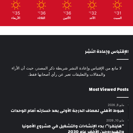
35
36
36
32
31
℃
℃
℃
℃
℃
السبت
الأحد
الأثنين
الثلاثاء
الأربعاء
الإقتباس وإعادة النَشِر
لا مانع من الإقتباس وإعادة النشر شريطة ذكر المصدر، حيث أن الأراء
والمقالات والتعليقات تعبر عن رأي أصحابها فقط.
Most Viewed Posts
مايو 8, 2026
هبوط الأهلي لمصاف الدرجة الأولى بعد خسارته أمام الوحدات
مايو 10, 2026
“هاينفرا”: بدء الإنشاءات والتشغيل في مشروع الأمونيا
والهيدروجين الأخضر عام 2030