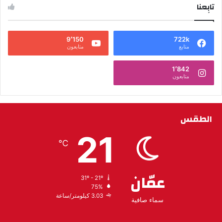
تابِعنا
9٬150
722k
متابع
متابعون
1٬842
متابعون
الطقس
21
℃
عمّان
31º - 21º
75%
3.03 كيلومتر/ساعة
سماء صافية