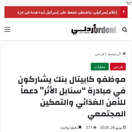
"\n"
إعلام إسرائيلي: واشنطن تضغط على إسرائيل لبدء هدنة في غزة
بحث عن
الق
الرئيسية
/
فرعي
فرعي
محليات
موظفو كابيتال بنك يشاركون
في مبادرة “سنابل الأثر” دعماً
للأمن الغذائي والتمكين
المجتمعي
يونيو 28, 2026
377
دقيقة واحدة