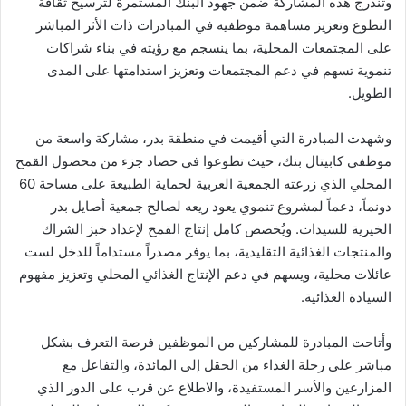
وتندرج هذه المشاركة ضمن جهود البنك المستمرة لترسيخ ثقافة
التطوع وتعزيز مساهمة موظفيه في المبادرات ذات الأثر المباشر
على المجتمعات المحلية، بما ينسجم مع رؤيته في بناء شراكات
تنموية تسهم في دعم المجتمعات وتعزيز استدامتها على المدى
الطويل.
وشهدت المبادرة التي أقيمت في منطقة بدر، مشاركة واسعة من
موظفي كابيتال بنك، حيث تطوعوا في حصاد جزء من محصول القمح
المحلي الذي زرعته الجمعية العربية لحماية الطبيعة على مساحة 60
دونماً، دعماً لمشروع تنموي يعود ريعه لصالح جمعية أصايل بدر
الخيرية للسيدات. ويُخصص كامل إنتاج القمح لإعداد خبز الشراك
والمنتجات الغذائية التقليدية، بما يوفر مصدراً مستداماً للدخل لست
عائلات محلية، ويسهم في دعم الإنتاج الغذائي المحلي وتعزيز مفهوم
السيادة الغذائية.
وأتاحت المبادرة للمشاركين من الموظفين فرصة التعرف بشكل
مباشر على رحلة الغذاء من الحقل إلى المائدة، والتفاعل مع
المزارعين والأسر المستفيدة، والاطلاع عن قرب على الدور الذي