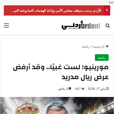
"\n"
الأردن يرحب بموقف مجلس الأمن وإدانة الهجمات الصاروخية التي شنّتها ميليشيا الحوثي على السعودية
بحث عن
الق
الرئيسية
/
رياضة
رياضة
مورينيو: لست غبيًا.. وقد أرفض
عرض ريال مدريد
مايو 17, 2026
447
2 دقائق