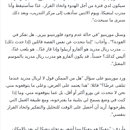
سيكون لدي فترة من أجل الهدوء واتخاذ القرار.. غدًا سأستيقظ وأنا
مدرب لبنفيكا، ويوم الاثنين سأذهب إلى مركز التدريب، وبعد ذلك
سنرى ما سيحدث”.
وسئل مورينيو “في حالة عدم وجود فلورنتينو بيريز.. هل تفكر في
العودة؟”.. وأجاب: “إننا نتحدث عن نفس القصة قائلين (إذا حدث ذلك)
… مدرب ريال مدريد هو ألفارو أربيلوا وإذا فاز غدًا… هو يلعب غدًا،
أليس كذلك؟ حسناً.. قد يكون ألفارو هو مدرب ريال مدريد بالموسم
المقبل”.
ورد مورينيو على سؤال “هل من الممكن قول لا لريال مدريد عندما
تتلقى عرضًا؟” قائلا: “هذا يعتمد على العرض، وعلى ما يتوقعونه مني.
نحن لا نتحدث عن يورو أكثر أو أقل، بل عما يتوقعونه مني، وما إذا
كنت في وضع يسمح لي بتلبية ما يقترحونه، ومع طبيعة العمل التي
يطرحونها. أريد أن أحصل على الوقت للتحليل والتفكير واتخاذ القرار
بنفسي”.
وأردف: “بنفيكا هو بنفيكا وما أشعر به تجاه بنفيكا لم يعد بالإمكان