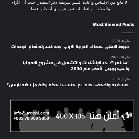
لا مانع من الإقتباس وإعادة النشر شريطة ذكر المصدر، حيث أن الأراء
والمقالات والتعليقات تعبر عن رأي أصحابها فقط.
Most Viewed Posts
مايو 8, 2026
هبوط الأهلي لمصاف الدرجة الأولى بعد خسارته أمام الوحدات
مايو 10, 2026
“هاينفرا”: بدء الإنشاءات والتشغيل في مشروع الأمونيا
والهيدروجين الأخضر عام 2030
مايو 7, 2026
لمسة يد واضحة.. لماذا لم يحتسب الحكم ركلة جزاء ضد باريس؟