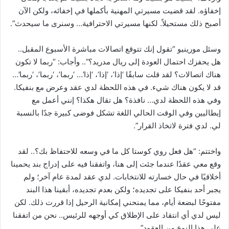
إخفاؤه. لقد قضيت مسيرتي المهنية بأكملها في إخفائه، ولكن الآن
أصبح ذلك مستحيلاً. لكنها مسيرتي الاحترافية… وسنرى ما سيحدث”.
وسئل مورينيو “تقول إنك تتوقع اتصالات مباشرة الأسبوع المقبل..
هل يحفزك احتمال العودة إلى ريال مدريد؟”.. وأجاب: “ربما لا تكون
هناك اتصالات؟ لقد قلت سابقًا ‘إذا’، ‘إذا’، ‘إذا’… ‘ربما’، ‘ربما’، ‘ربما’…
قد لا يكون هناك شيء. في هذه اللحظة لدي عقد وعرض مع بنفيكا.
وفي هذه اللحظة لدي… نافذة؟ هل تقال هكذا؟ إنني أعمل مع
إيطاليين وفي الوقت الحالي اللغة تشكل فوضى كبيرة جدًا بالنسبة
لي. لدي فترة لاتخاذ القرار”.
واختتم: “هل فعل روي كوستا كل ما في وسعه للاحتفاظ بك؟.. لقد
وقع معي عقدًا عندما جئت إلى هنا، واتفقنا فيه على إدراج بند يحمينا
أخلاقيًا في حال خسارته للانتخابات. لدي عقد لمدة عام آخر؛ ولم
يجبر أحد بنفيكا على تجديده؛ ولكن بعدم تجديده، أبقينا هذا البند
مفتوحًا لبضعة أيام، مما يمنحني إمكانية الرحيل إذا قررت ذلك. لكن
ليس لدي أي انتقاد على الإطلاق كي أوجهه للرئيس.. نحن من اتفقنا
على هذا النوع من العقود”.