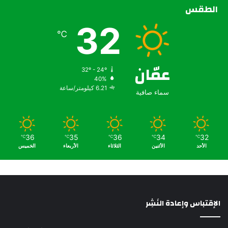
الطقس
32
℃
عمّان
32º - 24º
40%
6.21 كيلومتر/ساعة
سماء صافية
36
35
36
34
32
℃
℃
℃
℃
℃
الأحد
الأثنين
الثلاثاء
الأربعاء
الخميس
الإقتباس وإعادة النَشِر