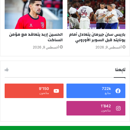
باريس سان جيرمان يتعادل أمام
الحسين إربد يتعاقد مع مؤمن
يونايتد قبل السوبر الأوروبي
الساكت
أغسطس 9, 2026
أغسطس 9, 2026
تابِعنا
9٬150
722k
متابع
متابعون
1٬842
متابعون