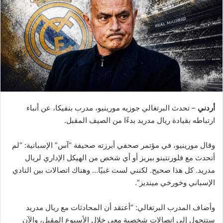
أردني
– تحدث البرتغالي جوزيه مورينيو، مدرب بنفيكا، عن أنباء
ارتباطه بقيادة ريال مدريد بدءًا من الصيف المقبل.
وقال مورينيو، في مؤتمر صحفي أبرزته صحيفة “آس” الإسبانية: “لم
أتحدث مع فلورنتينو بيريز أو أي شخص من الهيكل الإداري لريال
مدريد. كل هذا صحيح. لكنني لست غبيًا… وهناك اتصالات بين النادي
الإسباني وخورخي مينديز”.
وأضاف المدرب البرتغالي: “أعتقد أن المحادثات مع ريال مدريد
ستتحول إلى اتصالات شخصية معي خلال الأسبوع المقبل، والآن