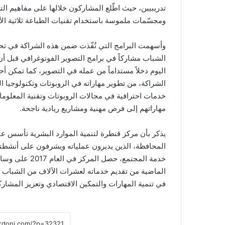
تدريبيين، حيث اطّلع المشاركون خلالها على مفاهيم التصم
ومجسّمات ملموسة باستخدام تقنيات الطباعة ثلاثية الأب
وأسهمت البرامج التي نُفّذت ضمن هذه الشراكة في ت
الشباب مشاركاً في برامج التصوير الفوتوغرافي قبل أن 
اليوم دخلاً مستداماً من عمله في التصوير، كما تمكن أ
الشراكة، من تطوير مهاراته في الروبوتات وتكنولوجيا 
خدمات احترافية في مجالات الروبوتات وتقنية المعلوم
مهاراتهم إلى فرص مهنية ومشاريع ريادية ناجحة.
المحافظة، الذين يديرون عملياته ويشرفون على أنشطته من
خدمة المجتمع، حص
الماضية من تقديم خدماته لعشرات الآلاف من الشباب 
في تنمية المهارات والتمكين الاقتصادي وتعزيز المشارك