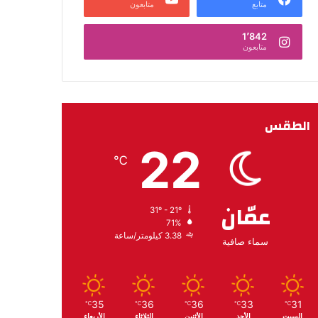
متابع
متابعون
1٬842
متابعون
الطقس
22
℃
عمّان
31º - 21º
71%
3.38 كيلومتر/ساعة
سماء صافية
35
36
36
33
31
℃
℃
℃
℃
℃
السبت
الأحد
الأثنين
الثلاثاء
الأربعاء