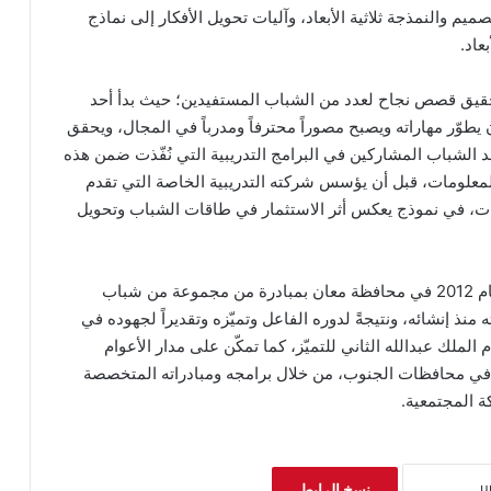
يم والنمذجة ثلاثية الأبعاد، وآليات تحويل الأفكار إلى نماذج
عاد.
حقيق قصص نجاح لعدد من الشباب المستفيدين؛ حيث بدأ أحد
يطوّر مهاراته ويصبح مصوراً محترفاً ومدرباً في المجال، ويحقق
حد الشباب المشاركين في البرامج التدريبية التي نُفّذت ضمن هذه
المعلومات، قبل أن يؤسس شركته التدريبية الخاصة التي تقدم
ات، في نموذج يعكس أثر الاستثمار في طاقات الشباب وتحويل
يذكر بأن مركز قنطرة لتنمية الموارد البشرية تأسس عام 2012 في محافظة معان بمبادرة من مجموعة من شباب
ذ إنشائه، ونتيجةً لدوره الفاعل وتميّزه وتقديراً لجهوده في
ل المركز في العام 2017 على وسام الملك عبدالله الثاني للتميّز، كما تمكّن على مدار الأعوام
في محافظات الجنوب، من خلال برامجه ومبادراته المتخصصة
ة المجتمعية.
نسخ الرابط