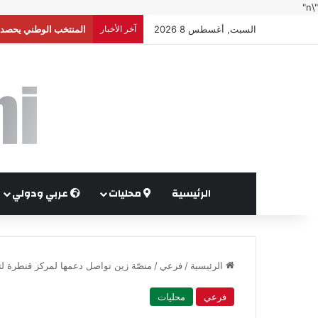
"\n"
السبت, أغسطس 8 2026
آخر الأخبار
إعلام إسرائيلي: واشنط
الرئيسية
محليات
عربي ودولي
الرئيسية
/
فرعي
/
منصّة زين تواصل دعمها لمركز قنطرة لتن
فرعي
محليات