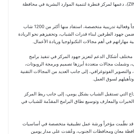
واصلت شركة زين الأردن ومن خلال منصّتها للإبداع (ZINC)، دعمها لمركز قنطرة لتنمية الموارد البشرية في محافظة
وأسهمت هذه الشراكة منذ انطلاقها في تنفيذ 58 برنامجاً وفعالية تدريبية متخصصة، استفاد منها أكثر من 1200 شاب
 جهود الطرفين لبناء قدرات الشباب، وتحفيزهم نحو الريادة
مية مهاراتهم في أهم مجالات التكنولوجيا وريادة الأعمال.
Z) بموجب هذه الشراكة مختلف أشكال الدعم لتعزيز جهود المركز في تنفيذ برامج
وشملت مجالات متعددة أبرزها تصميم وبرمجة الروبوتات،
 والتصوير الفوتوغرافي، إلى جانب العديد من المجالات التقنية
وتأهيلهم لسوق العمل.
داع التي تستقبل الشباب بشكل يومي، إلى جانب ربط المركز
ل الخبرات والمعارف وتوسيع نطاق البرامج المقدّمة للشباب في
ي إطار هذه الجهود، كانت منصّة زين للإبداع (ZINC) قد نظّمت مؤخراً ورشة عمل تطبيقية متخصصة في أساسيات
تهدفت 26 شاباً وشابة من محافظة معان ومحافظات الجنوب، وعُقدت على مدار يومين