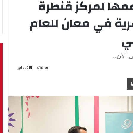
عمها لمركز قنطرة
شرية في معان للعام
ي
490
2 دقائق
طباعة