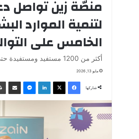
منصّة زين تواصل د
لتنمية الموارد الب
الخامس على التوال
أكثر من 1200 مستفيد ومستفيدة حتى الآن..
مايو 13, 2026
فيسبوك
‫X
لينكدإن
ماسنجر
مشاركة عبر البريد
شاركها