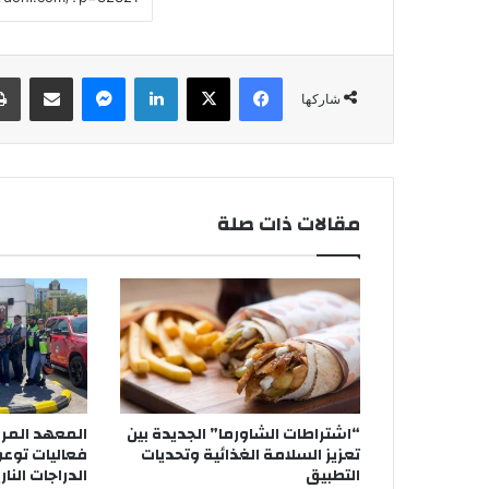
فيسبوك
‫X
لينكدإن
ماسنجر
مشاركة عبر البريد
شاركها
مقالات ذات صلة
“اشتراطات الشاورما” الجديدة بين
المعهد المرو
تعزيز السلامة الغذائية وتحديات
فعاليات توع
التطبيق
الدراجات النار