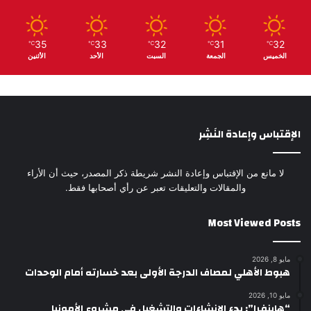
35
33
32
31
32
℃
℃
℃
℃
℃
الخميس
الجمعة
السبت
الأحد
الأثنين
الإقتباس وإعادة النَشِر
لا مانع من الإقتباس وإعادة النشر شريطة ذكر المصدر، حيث أن الأراء
والمقالات والتعليقات تعبر عن رأي أصحابها فقط.
Most Viewed Posts
مايو 8, 2026
هبوط الأهلي لمصاف الدرجة الأولى بعد خسارته أمام الوحدات
مايو 10, 2026
“هاينفرا”: بدء الإنشاءات والتشغيل في مشروع الأمونيا