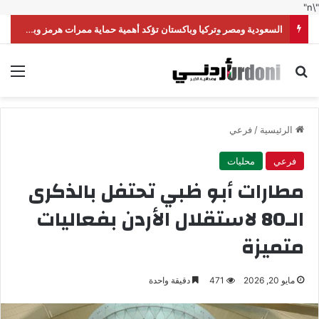
"\n"
السعودية ومصر وتركيا وباكستان تؤكد أهمية حماية ممرات هرمز وباب المندب
بحث عن
الق
الرئيسية
/
فرعي
فرعي
محليات
مطارات أبو ظبي تحتفل بالذكرى
الـ80 لاستقلال الأردن بفعاليات
متميزة
مايو 20, 2026
471
دقيقة واحدة