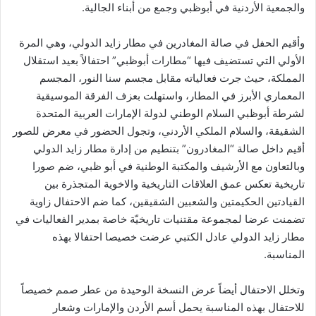
والجمعية الأردنية في أبوظبي وجمع من أبناء الجالية.
وأقيم الحفل في صالة المغادرين في مطار زايد الدولي، وهي المرة
الأولي التي تستضيف فيها “مطارات أبوظبي” احتفالاً بعيد استقلال
المملكة، حيث جرت فعالياته مقابل مجسم سنا النور، المجسم
المعماري الأبرز في المطار، واستهلت بعزف الفرقة الموسيقية
لشرطة أبوظبي السلام الوطني لدولة الإمارات العربية المتحدة
الشقيقة، والسلام الملكي الأردني، وتجول الحضور في معرض للصور
أقيم داخل صالة “المغادرون” بتنطيم من إدارة مطار زايد الدولي
وبالتعاون مع الأرشيف والمكتبة الوطنية في أبو ظبي، ضم صورا
تاريخية تعكس عمق العلاقات التاريخية والاخوية المتجذرة بين
القيادتين الحكيمتين والشعبين الشقيقين، كما ضم الاحتفال زاوية
تضمنت عرضا لمجموعة مقتنيات تاريخيّة خاصة بمدير الفعاليات في
مطار زايد الدولي عادل الكتبي عرضت خصيصا احتفالا بهذه
المناسبة.
وتخلل الاحتفال أيضاً عرض النسخة الوحيدة من عطر صمم خصيصاً
للاحتفال بهذه المناسبة يحمل أسم الأردن والإمارات وشعار