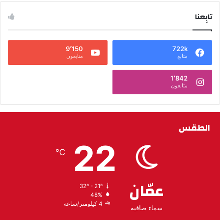
تابِعنا
9٬150
722k
متابع
متابعون
1٬842
متابعون
الطقس
22
℃
عمّان
32º - 21º
48%
4 كيلومتر/ساعة
سماء صافية