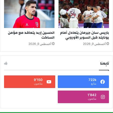
باريس سان جيرمان يتعادل أمام
الحسين إربد يتعاقد مع مؤمن
يونايتد قبل السوبر الأوروبي
الساكت
أغسطس 9, 2026
أغسطس 9, 2026
تابِعنا
9٬150
722k
متابع
متابعون
1٬842
متابعون