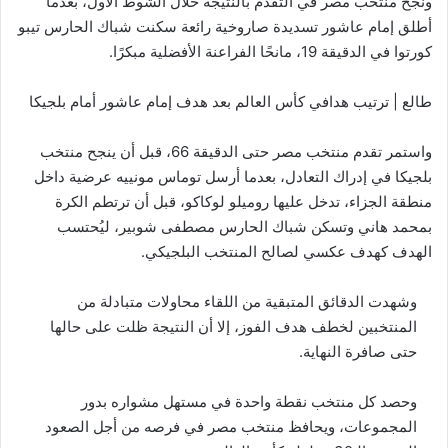
ونجح منتخب مصر في التقدم بالنتيجة خلال الشوط الأول، بعدما
أطلق إمام عاشور تسديدة صاروخية رائعة سكنت شباك الحارس تيبو
كورتوا في الدقيقة 19، مانحًا الفراعنة الأفضلية مبكرًا.
طالع | ترتيب هدافي كأس العالم بعد هدف إمام عاشور أمام بلجيكا
واستمر تقدم منتخب مصر حتى الدقيقة 66، قبل أن ينجح منتخب
بلجيكا في إدراك التعادل، بعدما أرسل توماس مونييه عرضية داخل
منطقة الجزاء، تدخل عليها روميلو لوكاكو، قبل أن ترتطم الكرة
بمحمد هاني وتسكن شباك الحارس مصطفى شوبير، ليُحتسب
الهدف كهدف عكسي لصالح المنتخب البلجيكي.
وشهدت الدقائق المتبقية من اللقاء محاولات متبادلة من
المنتخبين لخطف هدف الفوز، إلا أن النتيجة ظلت على حالها
حتى صافرة النهاية.
وحصد كل منتخب نقطة واحدة في مستهل مشواره بدور
المجموعات، ويحافظ منتخب مصر في فرصه من أجل الصعود