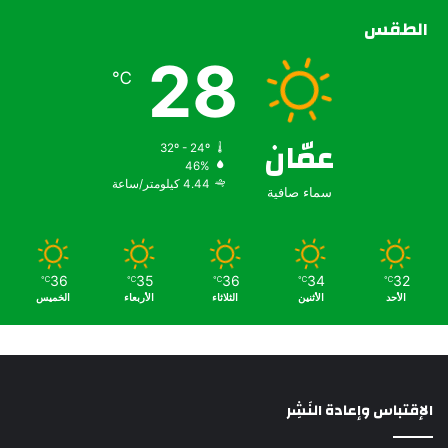
الطقس
28
℃
عمّان
32º - 24º
46%
4.44 كيلومتر/ساعة
سماء صافية
36
35
36
34
32
℃
℃
℃
℃
℃
الأحد
الأثنين
الثلاثاء
الأربعاء
الخميس
الإقتباس وإعادة النَشِر