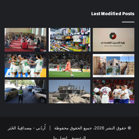
Last Modified Posts
© حقوق النشر 2026، جميع الحقوق محفوظة | أُردُني - مِصداقِيةُ الخَبَر
الرئيسية
إتصل بنا