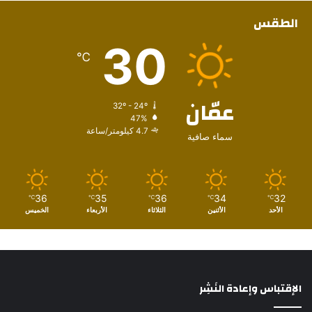
الطقس
30
℃
عمّان
32º - 24º
47%
4.7 كيلومتر/ساعة
سماء صافية
36
35
36
34
32
℃
℃
℃
℃
℃
الأحد
الأثنين
الثلاثاء
الأربعاء
الخميس
الإقتباس وإعادة النَشِر