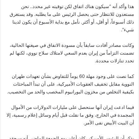
هذا وأكد أنه “سيكون هناك اتفاق لكن توقيته غير محدد.. نحن
مستعدون للانتظار حتى يحصل الرئيس على ما يطلبه. وقد يستغرق
ذلك أسبوعاً، أو أقل، أو أكثر. نأمل مع بداية الأسبوع أن يكون لدينا
شيء”.
وكانت مصادر أفادت سابقاً بأن مسودة الاتفاق في صيغتها الحالية،
تضمنت التزاماً من إيران بعدم السعي لامتلاك سلاح نووي، لكنها لم
تحدد تنازلات محددة.
كما نصت على وجود مهلة 60 يوماً للتفاوض بشأن تعهدات طهران
النووية مقابل تخفيف العقوبات الأميركية، على أن تبدأ المباحثات
بكيفية التخلص من مخزون اليورانيوم المخصب والحد من التخصيب.
فيما ادعت إيران أنها ستحصل على مليارات الدولارات من الأموال
المجمدة في الخارج، وفق ما نقلت قبل أيام وسائل إعلام رسمية، إلا
أن البيت الأبيض نفى الأمر.
يذكر أن الرئيس الأميركي كان أعلن يوم الجمعة الماضي أنه سيعقد