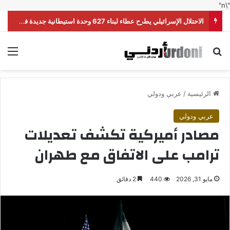
"\n"
الاحتلال الإسرائيلي يطرح عطاء لبناء 627 وحدة استيطانية جديدة في القدس
بحث عن
الق
الرئيسية
/
عربي ودولي
عربي ودولي
مصادر أميركية تكشف تعديلات
ترامب على الاتفاق مع طهران
مايو 31, 2026
440
2 دقائق