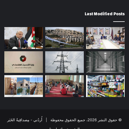
Last Modified Posts
© حقوق النشر 2026، جميع الحقوق محفوظة | أُردُني - مِصداقِيةُ الخَبَر
الرئيسية
إتصل بنا