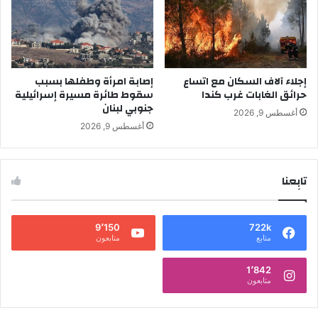
إجلاء آلاف السكان مع اتساع
إصابة امرأة وطفلها بسبب
حرائق الغابات غرب كندا
سقوط طائرة مسيرة إسرائيلية
جنوبي لبنان
أغسطس 9, 2026
أغسطس 9, 2026
تابِعنا
9٬150
722k
متابع
متابعون
1٬842
متابعون