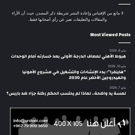
لا مانع من الإقتباس وإعادة النشر شريطة ذكر المصدر، حيث أن الأراء
والمقالات والتعليقات تعبر عن رأي أصحابها فقط.
Most Viewed Posts
مايو 8, 2026
هبوط الأهلي لمصاف الدرجة الأولى بعد خسارته أمام الوحدات
مايو 10, 2026
“هاينفرا”: بدء الإنشاءات والتشغيل في مشروع الأمونيا
والهيدروجين الأخضر عام 2030
مايو 7, 2026
لمسة يد واضحة.. لماذا لم يحتسب الحكم ركلة جزاء ضد باريس؟