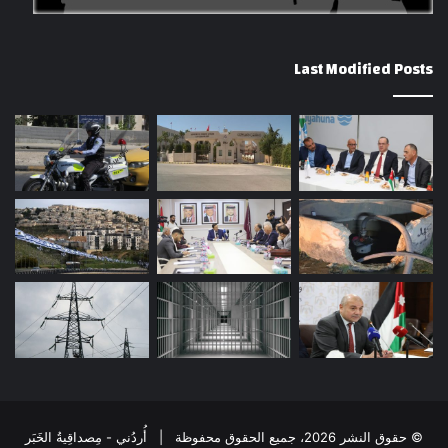
Last Modified Posts
© حقوق النشر 2026، جميع الحقوق محفوظة | أُردُني - مِصداقِيةُ الخَبَر