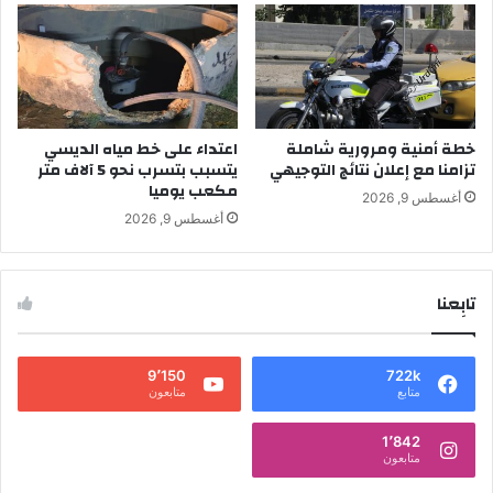
خطة أمنية ومرورية شاملة
اعتداء على خط مياه الديسي
تزامنا مع إعلان نتائج التوجيهي
يتسبب بتسرب نحو 5 آلاف متر
مكعب يوميا
أغسطس 9, 2026
أغسطس 9, 2026
تابِعنا
9٬150
722k
متابع
متابعون
1٬842
متابعون