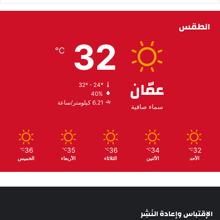
الطقس
32
℃
عمّان
32º - 24º
40%
6.21 كيلومتر/ساعة
سماء صافية
36
35
36
34
32
℃
℃
℃
℃
℃
الأحد
الأثنين
الثلاثاء
الأربعاء
الخميس
الإقتباس وإعادة النَشِر