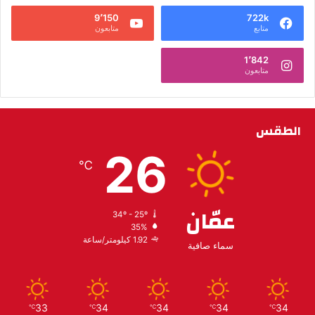
9٬150
722k
متابع
متابعون
1٬842
متابعون
الطقس
26
℃
عمّان
34º - 25º
35%
1.92 كيلومتر/ساعة
سماء صافية
33
34
34
34
34
℃
℃
℃
℃
℃