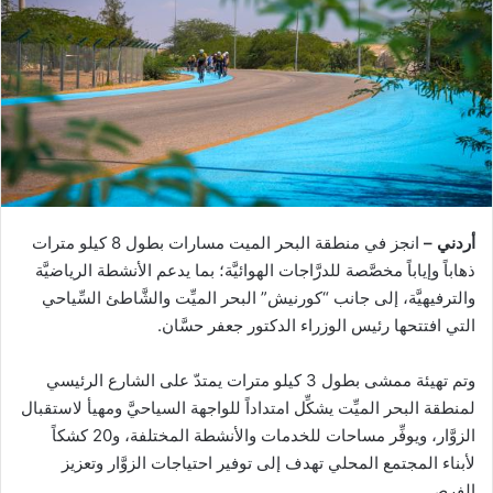
أردني –
انجز في منطقة البحر الميت مسارات بطول 8 كيلو مترات
ذهاباً وإياباً مخصَّصة للدرَّاجات الهوائيَّة؛ بما يدعم الأنشطة الرياضيَّة
والترفيهيَّة، إلى جانب “كورنيش” البحر الميِّت والشَّاطئ السِّياحي
التي افتتحها رئيس الوزراء الدكتور جعفر حسَّان.
وتم تهيئة ممشى بطول 3 كيلو مترات يمتدّ على الشارع الرئيسي
لمنطقة البحر الميِّت يشكِّل امتداداً للواجهة السياحيَّ ومهيأ لاستقبال
الزوَّار، ويوفِّر مساحات للخدمات والأنشطة المختلفة، و20 كشكاً
لأبناء المجتمع المحلي تهدف إلى توفير احتياجات الزوَّار وتعزيز
الفرص.