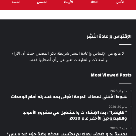
الأثنين
الثلاثاء
الأربعاء
الخميس
الجمعة
الإقتباس وإعادة النَشِر
لا مانع من الإقتباس وإعادة النشر شريطة ذكر المصدر، حيث أن الأراء
والمقالات والتعليقات تعبر عن رأي أصحابها فقط.
Most Viewed Posts
مايو 8, 2026
هبوط الأهلي لمصاف الدرجة الأولى بعد خسارته أمام الوحدات
مايو 10, 2026
“هاينفرا”: بدء الإنشاءات والتشغيل في مشروع الأمونيا
والهيدروجين الأخضر عام 2030
مايو 7, 2026
لمسة يد واضحة.. لماذا لم يحتسب الحكم ركلة جزاء ضد باريس؟