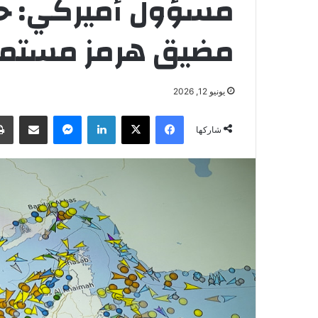
مسؤول أميركي: حرك
مضيق هرمز مستمر
يونيو 12, 2026
فيسبوك
‫X
لينكدإن
ماسنجر
مشاركة عبر البريد
شاركها