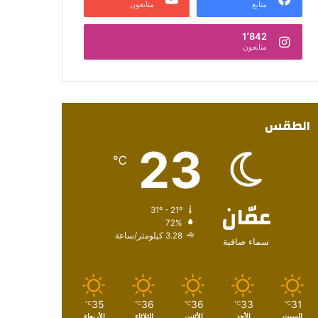
متابع
متابعون
1٬842
متابعون
الطقس
23
℃
عمّان
31º - 21º
72%
3.28 كيلومتر/ساعة
سماء صافية
35
36
36
33
31
℃
℃
℃
℃
℃
السبت
الأحد
الأثنين
الثلاثاء
الأربعاء