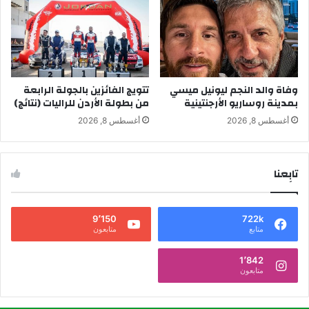
وفاة والد النجم ليونيل ميسي
تتويج الفائزين بالجولة الرابعة
بمدينة روساريو الأرجنتينية
من بطولة الأردن للراليات (نتائج)
أغسطس 8, 2026
أغسطس 8, 2026
تابِعنا
9٬150
722k
متابع
متابعون
1٬842
متابعون