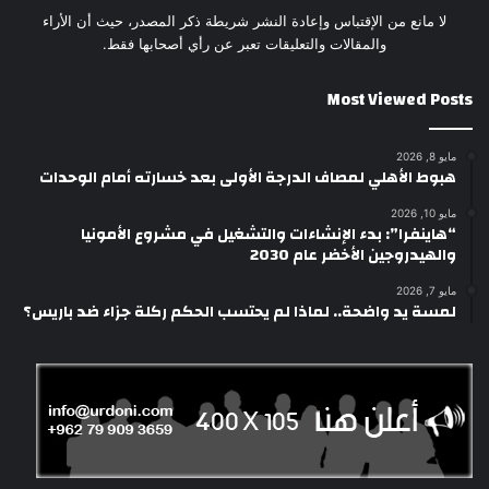
لا مانع من الإقتباس وإعادة النشر شريطة ذكر المصدر، حيث أن الأراء
والمقالات والتعليقات تعبر عن رأي أصحابها فقط.
Most Viewed Posts
مايو 8, 2026
هبوط الأهلي لمصاف الدرجة الأولى بعد خسارته أمام الوحدات
مايو 10, 2026
“هاينفرا”: بدء الإنشاءات والتشغيل في مشروع الأمونيا
والهيدروجين الأخضر عام 2030
مايو 7, 2026
لمسة يد واضحة.. لماذا لم يحتسب الحكم ركلة جزاء ضد باريس؟