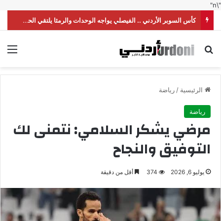
"\n"
كأس السوبر الأردني .. الفيصلي يواجه الوحدات والرمثا يلتقي الحسين
بحث عن
الق
الرئيسية
/
رياضة
رياضة
مرضي يشكر السلامي: نتمنى لك
التوفيق والنجاح
يوليو 6, 2026
374
أقل من دقيقة