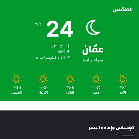
الطقس
24
℃
عمّان
31º - 21º
68%
3.84 كيلومتر/ساعة
سماء صافية
36
35
36
34
31
℃
℃
℃
℃
℃
الأحد
الأثنين
الثلاثاء
الأربعاء
الخميس
الإقتباس وإعادة النَشِر