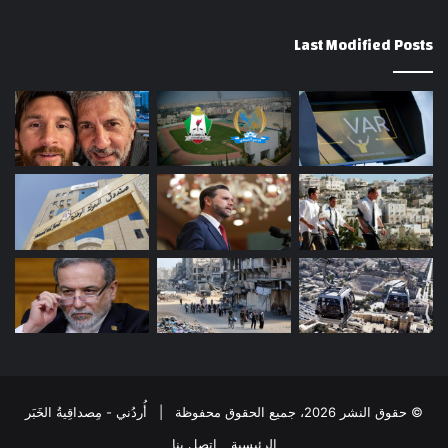
Last Modified Posts
© حقوق النشر 2026، جميع الحقوق محفوظة | أُردُني - مِصداقِيةُ الخَبَر
الرئيسية
إتصل بنا