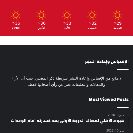
36
36
33
32
29
℃
℃
℃
℃
℃
الجمعة
السبت
الأحد
الأثنين
الثلاثاء
الإقتباس وإعادة النَشِر
لا مانع من الإقتباس وإعادة النشر شريطة ذكر المصدر، حيث أن الأراء
والمقالات والتعليقات تعبر عن رأي أصحابها فقط.
Most Viewed Posts
مايو 8, 2026
هبوط الأهلي لمصاف الدرجة الأولى بعد خسارته أمام الوحدات
مايو 10, 2026