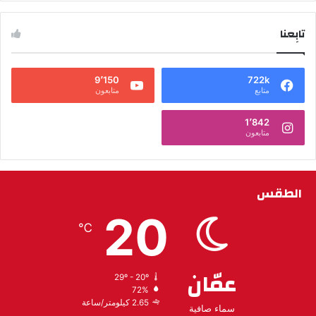
تابِعنا
9٬150
722k
متابع
متابعون
1٬842
متابعون
الطقس
20
℃
عمّان
29º - 20º
72%
2.65 كيلومتر/ساعة
سماء صافية