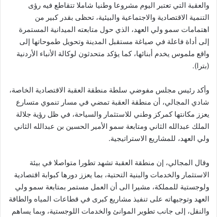
والعقبة التي تعتبر اليوم مشروعا وطنيا شاملا تتقاطع فيه رؤى
التنمية الاقتصادية والاجتماعية والبيئية، تحظى بقدر كبير من
اهتمامات سمو ولي العهد، الذي حول متابعته الميدانية المستمرة
إلى أداة فاعلة في صياغة مستقبل المدينة وتحويل طموحاتها إلى
واقع ملموس يخدم أبنائها، كما يؤكد متحدثون لوكالة الأنباء الأردنية
(بترا).
وأكد رئيس مجلس مفوضي سلطة منطقة العقبة الاقتصادية الخاصة،
شادي المجالي، أن منطقة العقبة تمضي في مسار تنموي متسارع
يعزز مكانتها كمركز وطني للاستثمار والسياحة، في ظل رؤية جلالة
الملك عبدالله الثاني ومتابعة سمو الأمير الحسين بن عبدالله الثاني
ولي العهد، للمشاريع الاستراتيجية.
وقال المجالي، إن منطقة العقبة تشهد تطورا متواصلا في بيئة
الاستثمار والخدمات والبنية التحتية، بما يعزز دورها كبوابة اقتصادية
ولوجستية للمملكة، مشيرا الى أن العمل مستمر بمتابعة سمو ولي
العهد وتوجيهاته على تنفيذ مشاريع كبرى في قطاعات المياه والطاقة
والنقل، إلى جانب تطوير الموانئ والخدمات اللوجستية، وبما يساهم