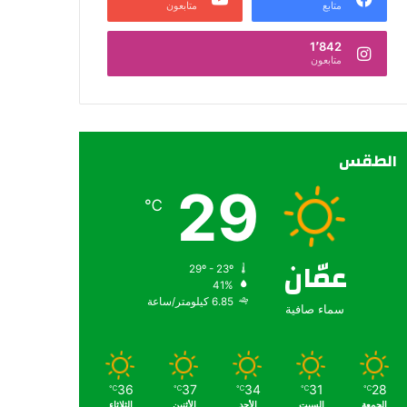
متابع
متابعون
1٬842
متابعون
الطقس
29
℃
عمّان
29º - 23º
41%
6.85 كيلومتر/ساعة
سماء صافية
36
37
34
31
28
℃
℃
℃
℃
℃
الجمعة
السبت
الأحد
الأثنين
الثلاثاء