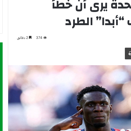
حدة يرى أن خطأ
“أبدا” الطرد
374
2 دقائق
طباعة