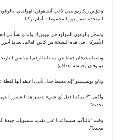
وعوّض ريكاردو بيبي لاعب آيندهوفن الهولندي، بالوغون 
المتحدة ضمن دور المجموعات أمام تركيا.
وسجّل بالوغون المولود في نيويورك والذي نشأ في إنجل
الأميركي في هذه النسخة من كأس العالم، بعدما أحرز ثنائ
ويفصله هدفان فقط عن معادلة الرقم القياسي التاريخ
دونوفان (خمسة أهداف).
وتابع بوتشيتينو “إنه محبط جدا، لأنني أعتقد أنها لقطة غي
وأكمل “لا يمكننا فعل أي شيء لتغيير هذا الشعور. انته
تحدث”.
وختم “بالتأكيد سيساعدنا على تقديم مستويات جيدة. آم
مجددا”.