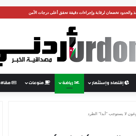
نافذ والحدود تخضعان لرقابة وإجراءات دقيقة تحقق أعلى درجات الأمن
إقتصاد وإستثمار
رياضة
منوعات
مقالا
غون لا يستوجب “أبدا” الطرد