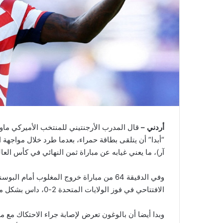
أردني –
قال المدرب الأرجنتيني للمنتخب الأميركي ماوري
“أبدا” أن يتلقى بطاقة حمراء، بعدما طرد خلال مواجهة
آر)، ما يعني غيابه عن مباراة ثمن النهائي في كأس العالم 2026 لكرة القدم أمام بلجيكا الأسبوع الم
وفي الدقيقة 64 من مباراة خروج المغلوب أما
الافتتاحي في فوز الولايات المتحدة 2-0، داس بشكل مثير للجدل على مؤخرة قدم المدافع طارق محاريموفيتش.
وبدا أيضا أن بالوغون تعرض لإصابة جراء الاحتكاك مع 