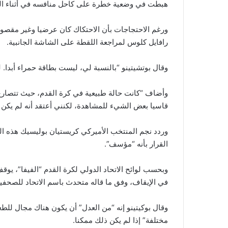
هبطت في وضعية خطرة على كاحل منافسه في أثناء الت
ورغم الاحتجاجات بأن الاحتكاك كان عرضيا وغير مقصود، 
رافايل كلوس لمراجعة اللقطة على الشاشة الجانبية.
وقال بوتشيتينو “بالنسبة لي، ليست بطاقة حمراء أبدا. ل
وأضاف “كانت حالة طبيعية في كرة القدم، حيث تتصارع
قاسيا بعض الشيء للمشاهدة، لكنني أعتقد أنه لم يكن م
وردد نجم المنتخب الأميركي كريستيان بوليسيك هذه الكل
القرار بأنه “مؤسف”.
وبحسب لوائح الاتحاد الدولي لكرة القدم “الفيفا”، يوقف 
في الإيقاف، وفق ما قاله متحدث باسم الاتحاد للصحفيي
وقال بوكيتينو إنه “من العدل” أن يكون هناك مجال للط
مختلفة” إذا لم يكن ذلك ممكنا.