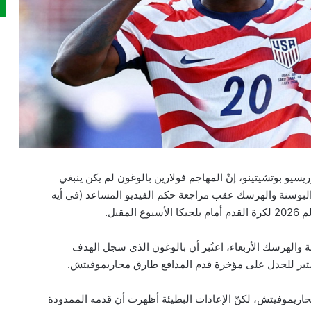
سيو بوتشيتينو، إنّ المهاجم فولارين بالوغون لم يكن ينبغي
 البوسنة والهرسك عقب مراجعة حكم الفيديو المساعد (في أيه
قبل.
م البوسنة والهرسك الأربعاء، اعتُبر أن بالوغون الذي سجل الهدف
محاريموفيتش، لكنّ الإعادات البطيئة أظهرت أن قدمه الممدودة