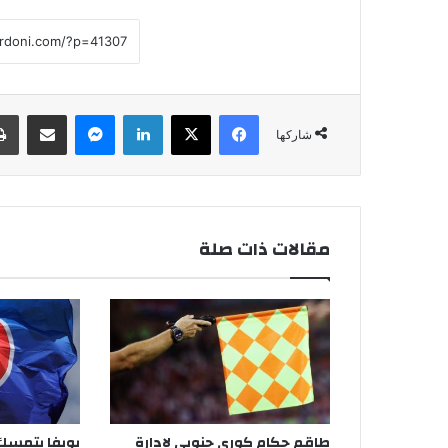
فيسبوك
‫X
لينكدإن
ماسنجر
مشاركة عبر البريد
شاركها
مقالات ذات صلة
طاقم حكام كوري جنوبي لإدارة
يويفا يتمسك