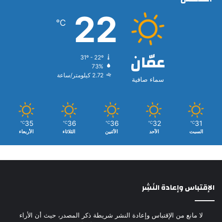
22
℃
عمّان
31º - 22º
73%
2.72 كيلومتر/ساعة
سماء صافية
35
36
36
32
31
℃
℃
℃
℃
℃
السبت
الأحد
الأثنين
الثلاثاء
الأربعاء
الإقتباس وإعادة النَشِر
لا مانع من الإقتباس وإعادة النشر شريطة ذكر المصدر، حيث أن الأراء