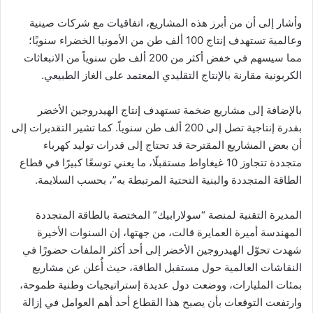
وأشار إلى أن من أبرز هذه المشاريع، اتفاقيات مع شركات صينية
وعالمية تستهدف إنتاج 100 ألف طن من الأمونيا الخضراء سنويًا؛
مما سيسهم في خفض أكثر من 200 ألف طن سنوياً من الانبعاثات
الكربونية مقارنة بالإنتاج التقليدي المعتمد على الغاز الطبيعي.
بالإضافة إلى مشاريع ضخمة تستهدف إنتاج الهيدروجين الأخضر
بقدرة إنتاجية تصل إلى 200 ألف طن سنوياً. كما تشير التقديرات إلى
أن بعض المشاريع المقترحة قد تحتاج إلى قدرات توليد كهرباء
متجددة تتجاوز 10 غيغاواط مستقبلًا، ما يعني توسعًا كبيرًا في قطاع
الطاقة المتجددة والبنية التحتية المرتبطة به”، بحسب السلايمة.
المديرة التقنية لمنصة “سولارابيك” المختصة بالطاقة المتجددة
المهندسة أميرة العمايرة قالت، من جهتها، إن السنوات الأخيرة
شهدت تحوّل الهيدروجين الأخضر إلى أحد أكثر الملفات حضورًا في
النقاشات العالمية حول مستقبل الطاقة، حيث أُعلن عن مشاريع
بمئات المليارات، ووضعت دول عديدة إستراتيجيات وطنية طموحة،
وارتفعت التوقعات بأن يصبح هذا القطاع أحد أهم العوامل في إزالة