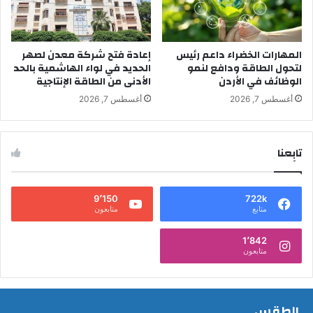
المهارات الخضراء داعم رئيس
إعادة فتح شركة معدن لصهر
لتحول الطاقة ودافع لنمو
الحديد في لواء الهاشمية بالحد
الوظائف في الأردن
الأدنى من الطاقة الإنتاجية
أغسطس 7, 2026
أغسطس 7, 2026
تابِعنا
9٬150
722k
متابع
متابعون
1٬842
متابعون
الطقس