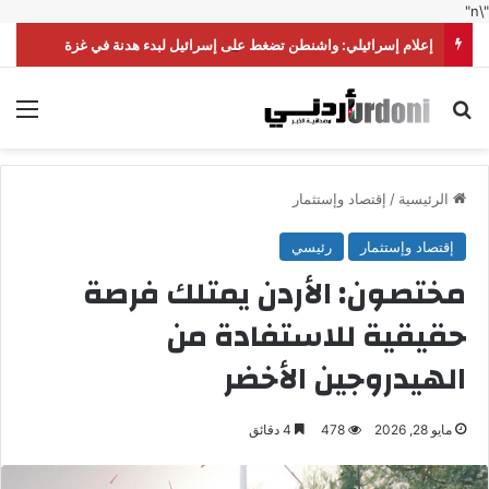
"\n"
إعلام إسرائيلي: واشنطن تضغط على إسرائيل لبدء هدنة في غزة
بحث عن
الق
الرئيسية
/
إقتصاد وإستثمار
إقتصاد وإستثمار
رئيسي
مختصون: الأردن يمتلك فرصة
حقيقية للاستفادة من
الهيدروجين الأخضر
مايو 28, 2026
478
4 دقائق