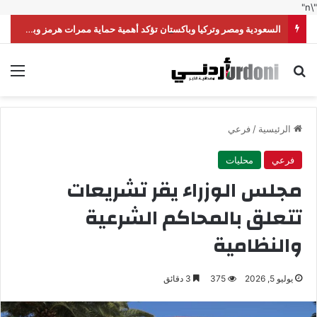
"\n"
السعودية ومصر وتركيا وباكستان تؤكد أهمية حماية ممرات هرمز وباب المندب
بحث عن
الق
الرئيسية
/
فرعي
فرعي
محليات
مجلس الوزراء يقر تشريعات
تتعلق بالمحاكم الشرعية
والنظامية
يوليو 5, 2026
375
3 دقائق