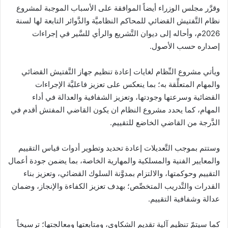
وقرَّر مجلس الوزراء أيضاً الموافقة على الأسباب الموجبة لمشروع
نظام التَّفتيش القضائي للمحاكم النظاميَّة والدَّوائر التابعة لها لسنة
2026م، وأحاله إلى ديوان التَّشريع والرأي للسَّير في إجراءات
إصداره حسب الأصول.
ويأتي مشروع النِّظام لغايات إعادة تنظيم جهاز التَّفتيش القضائي
والمهام المتعلِّقة به؛ بما ينعكس على تعزيز فاعليَّة الإجراءات
القضائية وسرعتها وجودتها، وتعزيز الشفافية والعدالة في أداء
المهام، كما يحدد مشروع النظام ان يكون القاضي المفتش أقدم في
الدَّرجة من القاضي الخاضع للتقييم.
وستتم بموجب التَّعديلات إعادة تحديد وتطوير أدوات قياس التقييم
والمعايير الفنية والمسلكية والمهارية الخاصة، بما يضمن جودة أعمال
التقييم وحوكمتها، والالتزام بمدوَّنة السلوك القضائي، وتعزيز بناء
القدرات والتَّدريب المتخصِّص؛ بهدف تعزيز الكفاءة والإنجاز، وضمان
عدالة وشفافية التقييم.
كما سيتمّ تنظيم آلية تقديم الشكاوى، ومتابعتها ومعالجتها؛ ترسيخاً