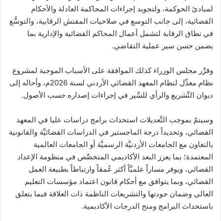
لمبادئ الحوكمة، ولتجويد إجراءات المحاكمة العادلة والأحكام
القضائية، إلى جانب التوسع في صلاحيات المفتش الرقابية، والتوسُّع
في نطاق الرقابة لتشمل أعمال المحاكم القضائية والإدارية بما
يضمن حسن سير عملية التقاضي.
وقرَّر مجلس الوزراء كذلك الموافقة على الأسباب الموجبة لمشروع
نظام معدِّل لنظام المعهد القضائي الأردني لسنة 2026م، وأحاله إلى
ديوان التَّشريع والرأي للسَّير في إجراءات إصداره حسب الأصول.
وسيتمّ بموجب التَّعديلات استحداث برامج دراسات عليا في المعهد
القضائي، وتحديداً درجة الماجستير في الدراسات القضائيَّة والقانونية
بالتعاون مع الجامعات الأردنيَّة الرسميَّة أو الجامعات العالمية
المعتمدة؛ بما يعزز البعد الأكاديمي المتخصِّص في منظومة الإعداد
القضائي، ويوفر مساراً علميَّاً أكثر عُمقاً وارتباطاً بطبيعة العمل
القضائي، وبما يتوافق مع أحكام قانون اعتماد مؤسسات التعليم
العالي وضمان جودتها والتشريعات الناظمة ذات العلاقة فيما يتعلق
باستحداث البرامج ومنح الدرجات الأكاديمية.