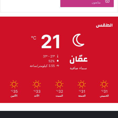
متابعون
الطقس
21
℃
عمّان
31º - 21º
52%
3.55 كيلومتر/ساعة
سماء صافية
35
33
32
31
31
℃
℃
℃
℃
℃
الخميس
الجمعة
السبت
الأحد
الأثنين