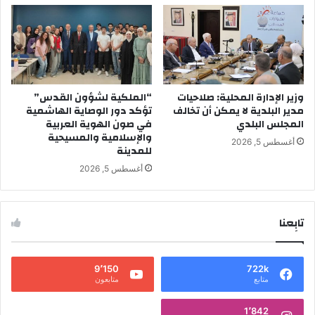
وزير الإدارة المحلية: صلاحيات
“الملكية لشؤون القدس”
مدير البلدية لا يمكن أن تخالف
تؤكد دور الوصاية الهاشمية
المجلس البلدي
في صون الهوية العربية
والإسلامية والمسيحية
أغسطس 5, 2026
للمدينة
أغسطس 5, 2026
تابِعنا
9٬150
722k
متابع
متابعون
1٬842