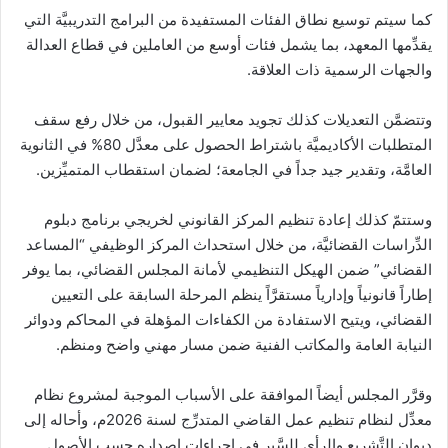
كما سيتم توسيع نطاق الفئات المستفيدة من البرامج التدريبيَّة التي
يقدِّمها المعهد، بما يشمل فئات أوسع من العاملين في قطاع العدالة
والجهات الرسمية ذات العلاقة.
وتتضمَّن التعديلات كذلك تجويد معايير القبول، من خلال رفع سقف
المتطلبات الأكاديميَّة باشتراط الحصول على معدَّل 80% في الثانوية
العامَّة، وتقدير جيد جداً في الجامعة؛ لضمان استقطاب المتميِّزين.
وستتمّ كذلك إعادة تنظيم المركز القانوني لخريجي برنامج دبلوم
الدِّراسات القضائيَّة، من خلال استحداث المركز الوظيفي “المساعد
القضائي” ضمن الهيكل التنظيمي لأمانة المجلس القضائي، بما يوفر
إطاراً قانونياً وإدارياً مستقرَّاً ينظم المرحلة السابقة على التعيين
القضائي، ويتيح الاستفادة من الكفاءات المؤهلة في المحاكم ودوائر
النيابة العامة والمكاتب الفنية ضمن مسار مهني واضح ومنظم.
وقرَّر المجلس أيضاً الموافقة على الأسباب الموجبة لمشروع نظام
معدِّل لنظام تنظيم عمل القاضي المتدرِّج لسنة 2026م، وأحاله إلى
ديوان التَّشريع والرأي للسَّير في إجراءات إصداره حسب الأصول.