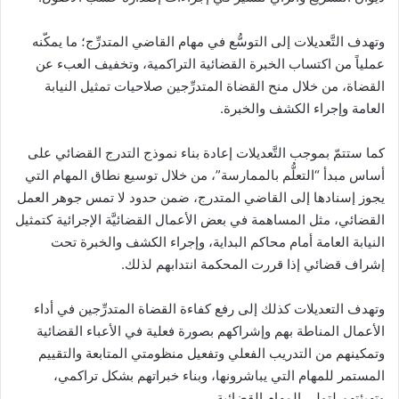
وتهدف التَّعديلات إلى التوسُّع في مهام القاضي المتدرِّج؛ ما يمكّنه
عملياً من اكتساب الخبرة القضائية التراكمية، وتخفيف العبء عن
القضاة، من خلال منح القضاة المتدرِّجين صلاحيات تمثيل النيابة
العامة وإجراء الكشف والخبرة.
كما ستتمّ بموجب التَّعديلات إعادة بناء نموذج التدرج القضائي على
أساس مبدأ “التعلُّم بالممارسة”، من خلال توسيع نطاق المهام التي
يجوز إسنادها إلى القاضي المتدرج، ضمن حدود لا تمس جوهر العمل
القضائي، مثل المساهمة في بعض الأعمال القضائيَّة الإجرائية كتمثيل
النيابة العامة أمام محاكم البداية، وإجراء الكشف والخبرة تحت
إشراف قضائي إذا قررت المحكمة انتدابهم لذلك.
وتهدف التعديلات كذلك إلى رفع كفاءة القضاة المتدرِّجين في أداء
الأعمال المناطة بهم وإشراكهم بصورة فعلية في الأعباء القضائية
وتمكينهم من التدريب الفعلي وتفعيل منظومتي المتابعة والتقييم
المستمر للمهام التي يباشرونها، وبناء خبراتهم بشكل تراكمي،
وتهيئتهم لتولي المهام القضائية.