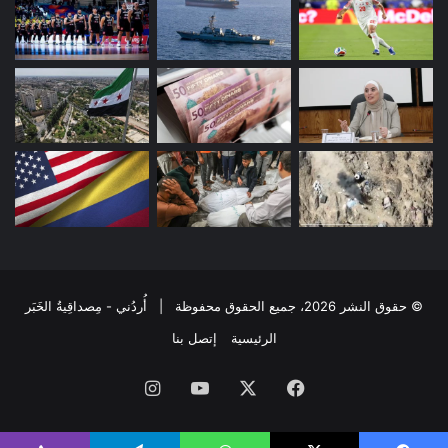
© حقوق النشر 2026، جميع الحقوق محفوظة | أُردُني - مِصداقِيةُ الخَبَر
الرئيسية
إتصل بنا
فيسبوك
‫X
‫YouTube
انستقرام