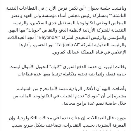
وناقشت جلسة بعنوان “أين تكمن فرص الأردن في القطاعات التقنية
الناشئة؟” بمشاركة رئيس مجلس أمناء مؤسسة ولي العهد وعضو
المجلس الوطني لتكنولوجيا المستقبل عدي السلامين، والرئيسة
التنفيذية للشركة الأردنية لأنظمة الدفع والتقاص “جوباك” مها البهو،
والمؤسس والرئيس التنفيذي لشركة “BeyondAI” أمجد العبداللات،
والرئيسة التنفيذية لشركة “Tarjama AI” نور الحسن، وأدارها
الإعلامي في قناة المملكة عبدالله كفاوين.
وقالت البهو، إن خدمة الدفع الفوري “كليك” لتحويل الأموال ليست
خدمة فقط، وإنما بنية تحتية متكاملة ترتبط معها عدة قطاعات.
وأضافت البهو أن الأفكار الريادية مهمة لأنها تخرج من الشباب،
مشيرة إلى أن “جوباك” تخدم الشباب في التكنولوجيا المالية من
خلال حاضنة تضم عدة برامج مجانية.
بدوره، قال العبداللات، إن هناك تقدما في مجالات التكنولوجيا، وإن
المعرفة البشرية، بحسب التقديرات، تتضاعف بشكل سريع بسبب