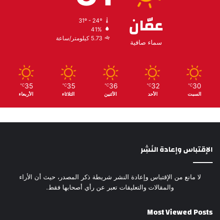
عمّان
31º - 24º
41%
5.73 كيلومتر/ساعة
سماء صافية
35
35
36
32
30
℃
℃
℃
℃
℃
السبت
الأحد
الأثنين
الثلاثاء
الأربعاء
الإقتباس وإعادة النَشِر
لا مانع من الإقتباس وإعادة النشر شريطة ذكر المصدر، حيث أن الأراء
والمقالات والتعليقات تعبر عن رأي أصحابها فقط.
Most Viewed Posts