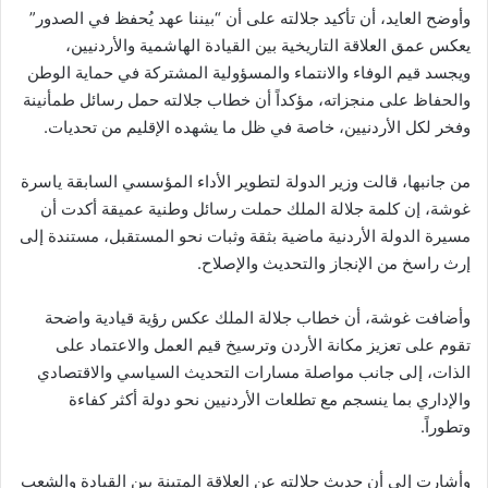
وأوضح العايد، أن تأكيد جلالته على أن “بيننا عهد يُحفظ في الصدور”
يعكس عمق العلاقة التاريخية بين القيادة الهاشمية والأردنيين،
ويجسد قيم الوفاء والانتماء والمسؤولية المشتركة في حماية الوطن
والحفاظ على منجزاته، مؤكداً أن خطاب جلالته حمل رسائل طمأنينة
وفخر لكل الأردنيين، خاصة في ظل ما يشهده الإقليم من تحديات.
من جانبها، قالت وزير الدولة لتطوير الأداء المؤسسي السابقة ياسرة
غوشة، إن كلمة جلالة الملك حملت رسائل وطنية عميقة أكدت أن
مسيرة الدولة الأردنية ماضية بثقة وثبات نحو المستقبل، مستندة إلى
إرث راسخ من الإنجاز والتحديث والإصلاح.
وأضافت غوشة، أن خطاب جلالة الملك عكس رؤية قيادية واضحة
تقوم على تعزيز مكانة الأردن وترسيخ قيم العمل والاعتماد على
الذات، إلى جانب مواصلة مسارات التحديث السياسي والاقتصادي
والإداري بما ينسجم مع تطلعات الأردنيين نحو دولة أكثر كفاءة
وتطوراً.
وأشارت إلى أن حديث جلالته عن العلاقة المتينة بين القيادة والشعب