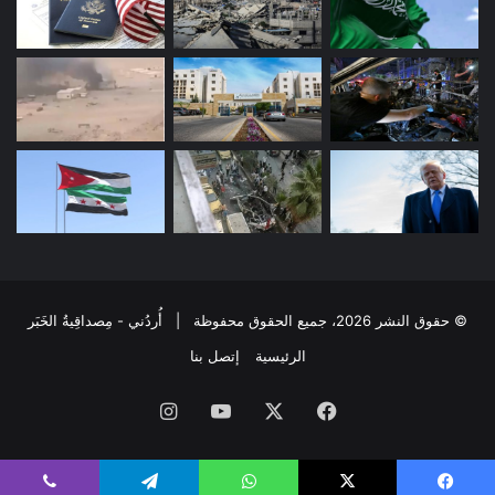
© حقوق النشر 2026، جميع الحقوق محفوظة | أُردُني - مِصداقِيةُ الخَبَر
الرئيسية
إتصل بنا
فيسبوك
‫X
‫YouTube
انستقرام