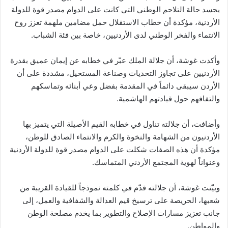
يجسد حالة التلاحم الوطني التي كانت على الدوام مصدر قوة للدولة
الأردنية، مؤكدة أن خطاب الاستقلال حمل مضامين ملهمة تعزز روح
الانتماء والفخر الوطني لدى الأردنيين، خاصة بين فئة الشباب.
وأكدت غوشة، أن جلالة الملك عبّر في خطابه عن إيمان عميق بقدرة
الأردنيين على تجاوز التحديات وصناعة المستحيل، مشددة على أن
الأردن سيبقى دائماً في المقدمة بفضل وعي أبنائه وتماسكهم
والتفافهم حول قيادتهم الهاشمية.
وأضافت، أن جلالته تناول في خطابه القيم الأصيلة التي يتميز بها
الأردنيون من الشهامة والنخوة والكرم والانتماء الصادق للوطن،
مؤكدة أن هذه الصفات شكلت على الدوام مصدر قوة للدولة الأردنية
وعنواناً لهوية المجتمع الأردني المتماسك.
وبيّنت غوشة، أن جلالته قدّم في كلمته نموذجاً للقيادة القريبة من
شعبها، الحريصة على ترسيخ قيم العدالة والشفافية والعمل، إلى
جانب تعزيز مسارات الإصلاح والتطوير بما يخدم مصلحة الوطن
والمواطن.