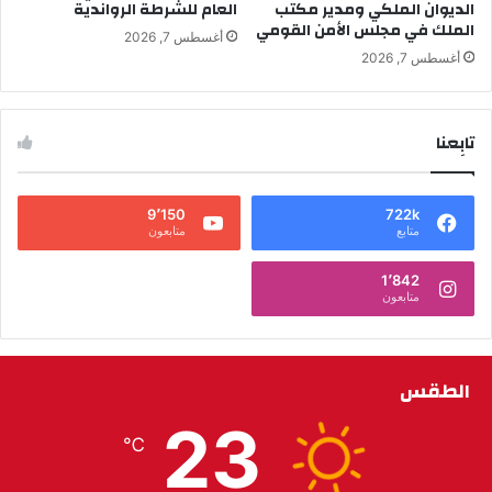
الديوان الملكي ومدير مكتب
العام للشرطة الرواندية
الملك في مجلس الأمن القومي
أغسطس 7, 2026
أغسطس 7, 2026
تابِعنا
9٬150
722k
متابع
متابعون
1٬842
متابعون
الطقس
23
℃