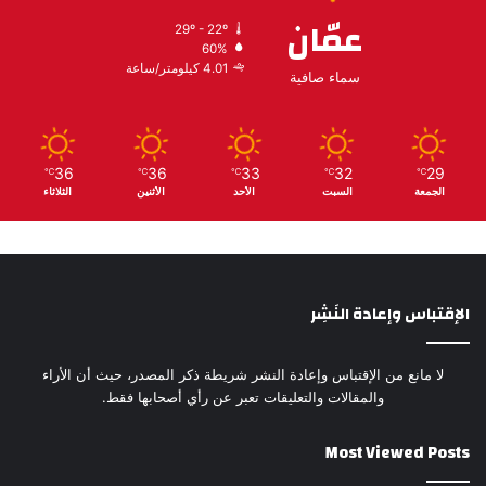
عمّان
29º - 22º
60%
4.01 كيلومتر/ساعة
سماء صافية
36
36
33
32
29
℃
℃
℃
℃
℃
الجمعة
السبت
الأحد
الأثنين
الثلاثاء
الإقتباس وإعادة النَشِر
لا مانع من الإقتباس وإعادة النشر شريطة ذكر المصدر، حيث أن الأراء
والمقالات والتعليقات تعبر عن رأي أصحابها فقط.
Most Viewed Posts