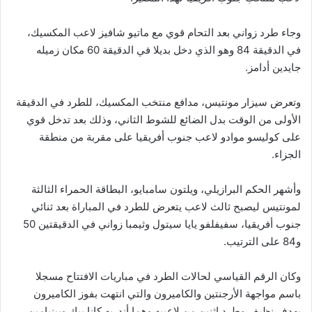
وجاء طرد زواني بعد التحام قوي مع ماتيو شافيز لاعب المكسيك،
في الدقيقة 84 وهو الذي دخل بديلا في الدقيقة 60 مكان زميله
جايدين أدامز.
وتعرض سيزار مونتيس، مدافع منتخب المكسيك، للطرد في الدقيقة
الأولى من الوقت بدل الضائع للشوط الثاني، وذلك بعد تدخل قوي
على كوليسو موادو لاعب جنوب أفريقيا على مقربة من منطقة
الجزاء.
وأشهر الحكم البرازيلي، ويلتون سامبايو، البطاقة الحمراء الثالثة
لمونتيس ليصبح ثالث لاعب يتعرض للطرد في المباراة بعد ثنائي
جنوب أفريقيا، سفيفلفو يايا سيتول وثيمبا زواني في الدقيقتين 50
و84 على الترتيب.
وكان الرقم القياسي لحالات الطرد في مباريات الافتتاح مسجلا
باسم مواجهة الأرجنتين والكاميرون والتي انتهت بفوز الكاميرون
بهدف نظيف وطرد اثنين من لاعبيه وهما أندريه كانا بيك وبينيامين