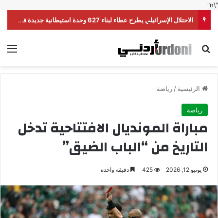
"\n"
الاحتلال الإسرائيلي يطرح عطاء لبناء 627 وحدة استيطانية جديدة في القدس
بحث عن
الق
الرئيسية
/
رياضة
رياضة
مباراة المونديال الافتتاحية تدخل
التاريخ من “الباب الضيق”
يونيو 12, 2026
425
دقيقة واحدة