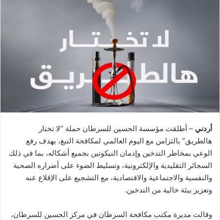
أردني
– أطلقت مؤسسة الحسين للسرطان حملة “لا تختار
هالطريق” بالتزامن مع اليوم العالمي لمكافحة التبغ، بهدف رفع
الوعي بمخاطر التدخين وإدمان النيكوتين بجميع أشكاله، بما في ذلك
السجائر التقليدية والإلكترونية، وتسليط الضوء على أضراره الصحية
والنفسية والاجتماعية والاقتصادية، مع التشجيع على الإقلاع عنه
وتعزيز بيئة خالية من التدخين.
وقالت مديرة مكتب مكافحة السرطان في مركز الحسين للسرطان،