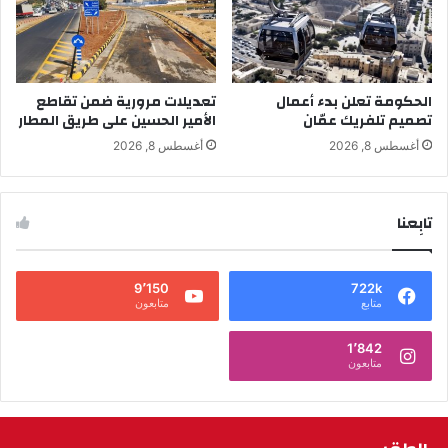
الحكومة تعلن بدء أعمال
تعديلات مرورية ضمن تقاطع
تصميم تلفريك عمّان
الأمير الحسين على طريق المطار
أغسطس 8, 2026
أغسطس 8, 2026
تابِعنا
9٬150
722k
متابع
متابعون
1٬842
متابعون