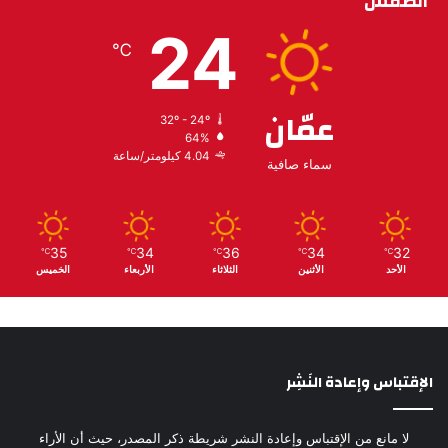
الطقس
24
℃
عمّان
32º - 24º
64%
4.04 كيلومتر/ساعة
سماء صافية
35
34
36
34
32
℃
℃
℃
℃
℃
الأحد
الأثنين
الثلاثاء
الأربعاء
الخميس
الإقتباس وإعادة النَشِر
لا مانع من الإقتباس وإعادة النشر شريطة ذكر المصدر، حيث أن الأراء