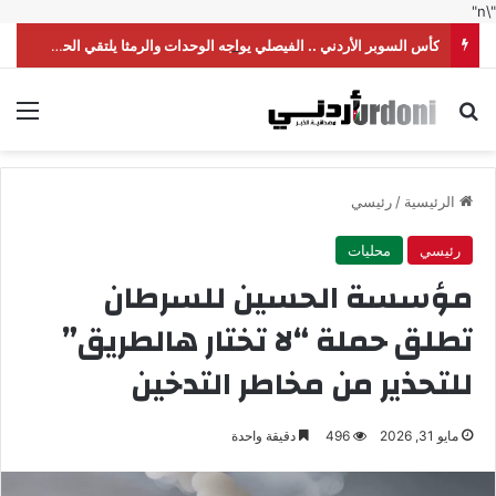
"\n"
كأس السوبر الأردني .. الفيصلي يواجه الوحدات والرمثا يلتقي الحسين
بحث عن
الق
الرئيسية
/
رئيسي
رئيسي
محليات
مؤسسة الحسين للسرطان
تطلق حملة “لا تختار هالطريق”
للتحذير من مخاطر التدخين
مايو 31, 2026
496
دقيقة واحدة