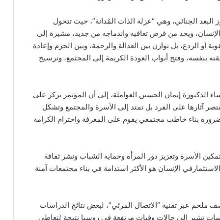
ز البعد الجنائي، وهي “عزلة الذات المُدانة”، حيث تتحول
الإنسان، ويحد من فرص تعافيه واندماجه من جديد، مشيرة إلى
بة أو الردع، بل توازن بين العدالة والرحمة، وبين الحزم وإعادة
ناء ثقته بنفسه، وفتح أبواب العودة الكريمة إلى المجتمع، وترسيخ
ساء الدكتورة إيمان الحسين العواملة، إلى أن المؤتمر يركز على
 تقتصر آثارها على الفرد بل تمتد إلى الأسرة والمجتمع وتشكل
لى ضرورة بناء خاطب مجتمعي يقوم على المعرفة واحترام الكرامة
مكين الأسرة وتعزيز دور المرأة وحماية الشباب ونشر ثقافة
لاستثمارفي الإنسان هو الأكثر استدامة في بناء مجتمعات آمنة
ملحم عبر تقنية “الاتصال المرئي”، لبعض نتائج الدراسات
دراسات تشير إلى حالات وفيات مرتفعة في روسيا نتيجة لتعاطي