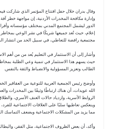
وقال بدران خلال حفل افتتاح المؤتمر الذي شاركت فيه
وإدارة مكافحة المخدرات الأردنية، إن مواجهة خطر آفة ا
الدور ليشمل المجتمع المدني بمختلف مؤسساته وأفراد
إعلام، حيث تُعد جميعها شريكًا في نشر الوعي بمخاطر ال
مجتمعية رافضة للتعاطي، في سبيل الحد من انتشار ال
وأشار إلى أن الاستثمار في التعليم يُعد من من أهم الا
حيث يسهم هذا الاستثمار في تنمية وعي الطلبة بمخاطره
الطالب وتعزيز المسؤولية والانضباط والثقة بالنفس.
وأوضح رئيس الجمعية العربية للتوعية من العقاقير الخط
الله عويدات، أن هناك ارتباطًا وثيقًا بين المخدرات وال
الروابط الأسرية، وازدياد حالات العنف الأسري، والطلاق
وينعكس تعاطيها سلبًا على العلاقات الاجتماعية للفرد،
مما يزيد من المشكلات الاجتماعية ويضعف التماسك ال
وأكد، أن بعض الظروف الاجتماعية، مثل الفقر، والبطال