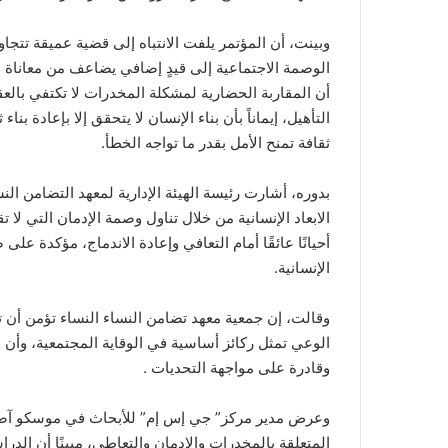
وبينت، أن المؤتمر يلفت الانتباه إلى قضية عميقة تتجاو
الوصمة الاجتماعية إلى قيدٍ إضافي يضاعف من معاناة 
أن المقاربة الحضارية لمشكلة المخدرات لا تكتفي بالعقو
التأهيل، إيماناً بأن بناء الإنسان لا يتحقق إلا بإعادة ب
ثقافة تمنح الأمل بقدر ما تواجه الخطأ.
بدوره، أشارت رئيسة الهيئة الإدارية لمعهد التضامن الن
الابعاد الإنسانية من خلال تناول وصمة الإدمان التي لا
أحيانًا عائقًا أمام التعافي وإعادة الاندماج، مؤكدة ع
الإنسانية.
وقالت، إن جمعية معهد تضامن النساء النساء تؤمن أن ت
الوعي تمثل ركائز أساسية في الوقاية المجتمعية، وأن ا
وقادرة على مواجهة التحديات .
وعرض مدير مركز” جي إس إم” للأبحاث في موسكو آصف 
المتعلقة بالمخدرات والإدمان والتعاطي، مبينًا أن ال