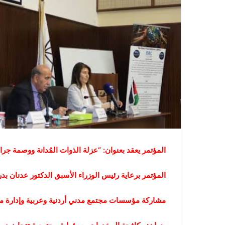
المؤتمر يعقد بعنوان: “عزلة الذوات المُدانة ووصمة جر
المؤتمر برعاية رئيس الوزراء الأسبق الدكتور عدنان بدر
مشاركة مؤسسات مجتمع مدني أردنية وعربية وإدارة م