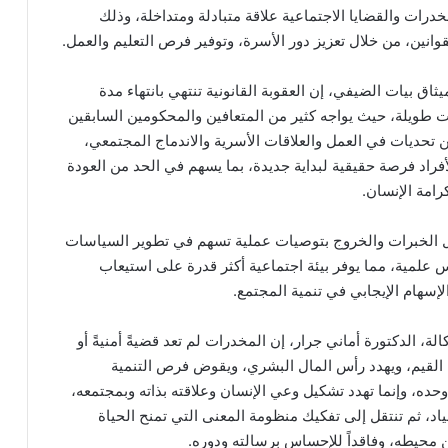
خدرات والقضايا الاجتماعية علاقة متبادلة ومتداخلة، وذلك
انين، من خلال تعزيز دور الأسرة، وتوفير فرص التعليم والعمل.
تمر، الدكتور ميثاق بيات الضيفي، إن العقوبة القانونية تنتهي بانتهاء مدة
ات طويلة، حيث يواجه كثير من المتعافين والمحكومين السابقين
ن تحديات في العمل والعلاقات الأسرية والاندماج المجتمعي،
أفراد فرصة حقيقية لبداية جديدة، بما يسهم في الحد من العودة
امة الإنسان.
دل الخبرات والخروج بتوصيات عملية تسهم في تطوير السياسات
س علمية، مما يوفر بيئة اجتماعية أكثر قدرة على استيعاب
لإسهام الإيجابي في تنمية المجتمع.
لة، الدكتورة أماني جرار، إن المخدرات لم تعد قضيةً أمنيةً أو
لقيم، ويهدد رأس المال البشري، ويقوض فرص التنمية
حده، وإنما تهدد تشكيل وعي الإنسان وعلاقته بذاته وبمجتمعه،
ياد، ثم تنتقل إلى تفكيك منظومة المعنى التي تمنح الحياة
ن محيطه، وفاقداً للإحساس برسالته ودوره.