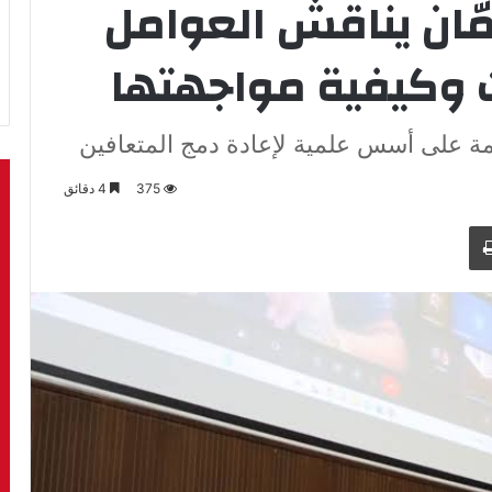
ّان يناقش العوامل
ت وكيفية مواجهتها
مة على أسس علمية لإعادة دمج المتعافين
375
4 دقائق
طباعة