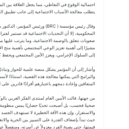
احتمالية الوقوع في التعاطي، مما يجعل العلاقة بين الم
يتطلب معالجة الأسباب الاجتماعية إلى جانب تطبيق القو
وقال رئيس مؤسسة ( BRC) ورئيس المؤ
المحكومية، إلا أن التحديات الاجتماعية قد تستمر لفتر
صعوبات تتعلق بالوصمة الاجتماعية، وما يترتب عليها م
مشيرًا إلى أهمية تعزيز الوعي المجتمعي بأهمية منح ال
إلى السلوك الإجرامي، ويعزز الأمن المجتمعي ويحفظ كر
وأشار إلى أن المؤتمر يشكل منصة علمية للحوار وتبا
والبرامج التي يمكنها معالجة هذه القضية، استنادًا لأس
المتعافين وإعادة دمجهم باعتبارهم أفرادًا قادرين على ا
من جهتها، قالت الأمين العام لمنتدى الفكر العربي بالوكا
صحيةً فحسب، بل أصبحت تحديًا حضاريًا يمس منظومة ا
والاستقرار، وإن هذه الآفة الخطيرة لا تستهدف الجسد و
حيث تبدأ بإضعاف القدرة على التمييز بين الحرية والانق
قيمتها، حتى يصبح الفرد معزولاً عن أسرته، ومنفصلاً ع