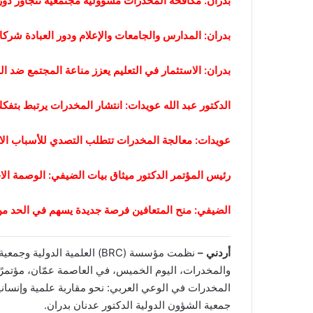
بدران: مكافحة المخدرات مسؤولية مجتمعية تتجاوز دور ا
بدران: المدارس والجامعات والإعلام ودور العبادة شرك
بدران: الاستثمار في التعليم يعزز مناعة المجتمع ضد ا
الدكتور عبد الله عويدات: انتشار المخدرات يرتبط بتفكك
عويدات: معالجة المخدرات تتطلب التصدي للأسباب الاج
رئيس المؤتمر الدكتور ميثاق بيات الضيفي: الوصمة الاجتم
الضيفي: منح المتعافين فرصة جديدة يسهم في الحد من 
أردني –
نظمت مؤسسة (BRC) العلمية الد
والمخدرات، اليوم الخميس، في العاصمة عمّان، مؤتمرًا 
المخدرات في الوعي العربي: نحو مقاربة علمية وإنسان
جمعية الشؤون الدولية الدكتور عدنان بدران.