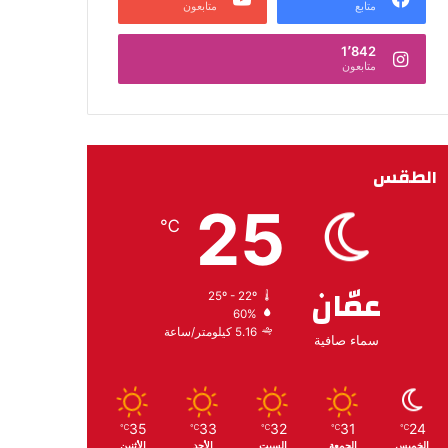
متابع
متابعون
1٬842
متابعون
الطقس
25
℃
عمّان
25º - 22º
60%
5.16 كيلومتر/ساعة
سماء صافية
35
33
32
31
24
℃
℃
℃
℃
℃
الخميس
الجمعة
السبت
الأحد
الأثنين