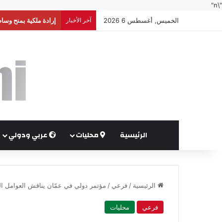
"\n"
الخميس, أغسطس 6 2026
آخر الأخبار
إرادة ملكية بمنح وسا
الرئيسية
محليات
عربي ودولي
الرئيسية
/
فرعي
/
مؤتمر دولي في عمّان يناقش العوامل ال
فرعي
محليات