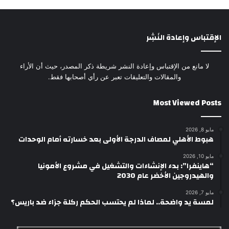
الإقتباس وإعادة النَشِر
لا مانع من الإقتباس وإعادة النشر شريطة ذكر المصدر، حيث أن الأراء
والمقالات والتعليقات تعبر عن رأي أصحابها فقط.
Most Viewed Posts
مايو 8, 2026
هبوط الأهلي لمصاف الدرجة الأولى بعد خسارته أمام الوحدات
مايو 10, 2026
“هاينفرا”: بدء الإنشاءات والتشغيل في مشروع الأمونيا
والهيدروجين الأخضر عام 2030
مايو 7, 2026
لمسة يد واضحة.. لماذا لم يحتسب الحكم ركلة جزاء ضد باريس؟