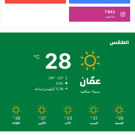
1٬842
متابعون
الطقس
28
℃
عمّان
29º - 22º
43%
5.38 كيلومتر/ساعة
سماء صافية
36
37
33
31
29
℃
℃
℃
℃
℃
الجمعة
السبت
الأحد
الأثنين
الثلاثاء