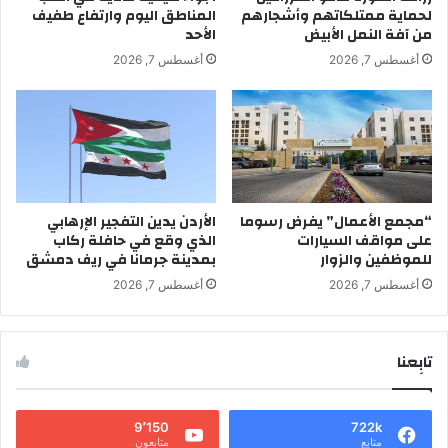
لحماية ممتلكاتهم وأشجارهم
المناطق اليوم وارتفاع طفيف
من آفة النمل الأبيض
الأحد
أغسطس 7, 2026
أغسطس 7, 2026
“مجمع الأعمال” يفرض رسوما
الأردن يدين التفجير الإرهابي
على مواقف السيارات
الذي وقع في حافلة ركاب
للموظفين والزوار
بمدينة جرمانا في ريف دمشق
أغسطس 7, 2026
أغسطس 7, 2026
تابِعنا
9٬150
722k
متابع
متابعون