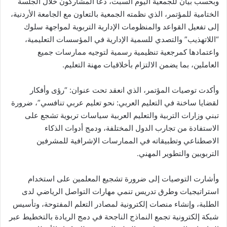
وبحسب بيان للجمعية اليوم السبت، دعا المشاركون خلال الجلسة
الختامية للمؤتمر، الذي نظمته الجمعية بالتعاون مع الجامعة الأردنية،
إلى تفعيل القواعد والمنظومات الإدارية التربوية لمواجهة سلوك
“اللاتهذيب” والتصدي للسمية الإدارية في المؤسسات التعليمية،
واعتمادها كمرجعية تنظيمية رسمية لتوجيه ممارسات جميع
العاملين، بما يضمن الالتزام بأخلاقيات مهنة التعليم.
وأكدت توصيات المؤتمر، الذي انعقد تحت عنوان: “رؤى وأفكار
لقضايا ساخنة في التعليم العربي: نحو تعليم عربي تنافسي”، ضرورة
تبني وزارات التربية والتعليم العربية سياسات تربوية تشجع على
الاستفادة من تجارب الدول المختلفة، ودمج أدوات الذكاء
الاصطناعي وتطبيقاته في الممارسات الإشرافية للمشرفين
التربويين والتطوير المهني.
وأشارت التوصيات إلى ضرورة تشجيع المعلمين على استخدام
استراتيجيات وطرق تدريس تنمي مهارات التواصل الرياضي لدى
الطلبة، وإنشاء منصات إلكترونية لمصادر التعلم المفتوحة، وتأسيس
شبكة إلكترونية تجمع النماذج الناجحة في دمج الريادة بالتخطيط عبر