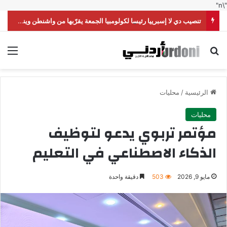
"\n"
تنصيب دي لا إسبرييا رئيسا لكولومبيا الجمعة يقرّبها من واشنطن وينقلها من اليسار إلى اليمين
بحث عن
الق
الرئيسية
/
محليات
محليات
مؤتمر تربوي يدعو لتوظيف
الذكاء الاصطناعي في التعليم
مايو 9, 2026
503
دقيقة واحدة