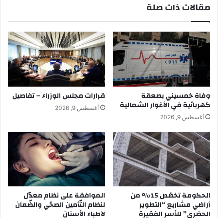
مقالات ذات صلة
وفاة خمسيني بصعقة
قرارات مجلس الوزراء – تفاصيل
كهربائية في الأغوار الشمالية
أغسطس 9, 2026
أغسطس 9, 2026
الحكومة تخصّص 15% من
الموافقة على نظام معدّل
أراضي مشاريع “التطوير
لنظام التّأمين الصحّي والضّمان
الحضري” للأسر الفقيرة
لأطباء الأسنان