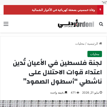
"\n"
وفاة خمسيني بصعقة كهربائية في الأغوار الشمالية
بحث عن
الق
الرئيسية
/
محليات
محليات
لجنة فلسطين في الأعيان تُدين
اعتداء قوات الاحتلال على
ناشطي “أسطول الصمود”
مايو 21, 2026
471
دقيقة واحدة