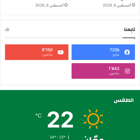
أغسطس 9, 2026
أغسطس 9, 2026
تابِعنا
9٬150
722k
متابع
متابعون
1٬842
متابعون
الطقس
22
℃
34º - 22º