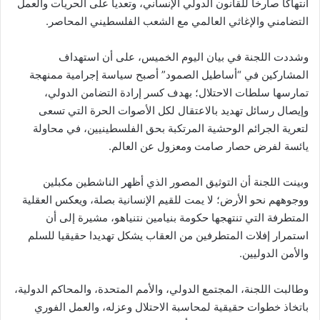
انتهاكا صارخا للقانون الدولي الإنساني، وتعديا على الحريات والعمل
التضامني والإغاثي العالمي مع الشعب الفلسطيني المحاصر.
وشددت اللجنة في بيان اليوم الخميس، على أن استهداف
المشاركين في “أساطيل الصمود” أصبح سياسة إجرامية ممنهجة
تمارسها سلطات الاحتلال؛ بهدف كسر إرادة التضامن الدولي،
وإيصال رسائل تهديد بالاعتقال لكل الأصوات الحرة التي تسعى
لتعرية الجرائم الوحشية المرتكبة بحق الفلسطينيين، في محاولة
يائسة لفرض حصار صامت ومعزول عن العالم.
وبينت اللجنة أن التوثيق المصور الذي أظهر الناشطين مكبلين
ووجوههم نحو الأرض؛ لا يمت للقيم الإنسانية بصلة، ويعكس العقلية
المتطرفة التي تنتهجها حكومة بنيامين نتنياهو، مشيرة إلى أن
استمرار إفلات المتطرفين من العقاب يشكل تهديدا حقيقيا للسلم
والأمن الدوليين.
وطالبت اللجنة، المجتمع الدولي، والأمم المتحدة، والمحاكم الدولية،
باتخاذ خطوات حقيقية لمحاسبة الاحتلال وعزله، والعمل الفوري