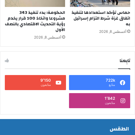
حماس تؤكد استعدادها لتنفيذ
الحكومة: بدء تنفيذ 343
اتفاق غزة شرط التزام إسرائيل
مشروعا واتخاذ 100 قرار يخدم
به
رؤية التحديث الاقتصادي بالنصف
الأول
أغسطس 8, 2026
أغسطس 8, 2026
تابِعنا
9٬150
722k
متابع
متابعون
1٬842
متابعون
الطقس