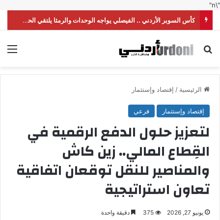
"\n"
كأس السوبر الأردني .. الفيصلي يواجه الوحدات والرمثا يلتقي الحسين
بحث عن
الق
الرئيسية
/
إقتصاد وإستثمار
إقتصاد وإستثمار
فرعي
لتعزيز حلول الدفع الرقمية في
القِطاع المالي.. زين كاش
والمناصير للنقل توقعان اتفاقية
تعاون استراتيجية
يونيو 27, 2026
375
دقيقة واحدة