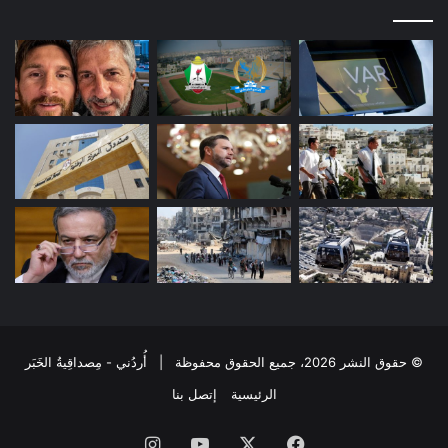
© حقوق النشر 2026، جميع الحقوق محفوظة | أُردُني - مِصداقِيةُ الخَبَر
الرئيسية
إتصل بنا
فيسبوك
‫X
‫YouTube
انستقرام