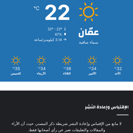
22
℃
عمّان
32º - 22º
67%
3.14 كيلومتر/ساعة
سماء صافية
35
34
36
34
32
℃
℃
℃
℃
℃
الأحد
الأثنين
الثلاثاء
الأربعاء
الخميس
الإقتباس وإعادة النَشِر
لا مانع من الإقتباس وإعادة النشر شريطة ذكر المصدر، حيث أن الأراء
والمقالات والتعليقات تعبر عن رأي أصحابها فقط.