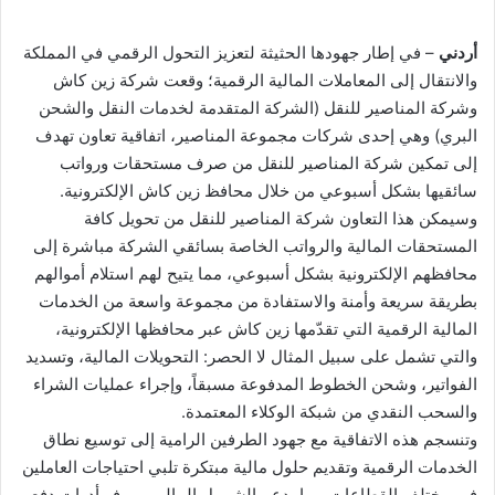
أردني
– في إطار جهودها الحثيثة لتعزيز التحول الرقمي في المملكة
والانتقال إلى المعاملات المالية الرقمية؛ وقعت شركة زين كاش
وشركة المناصير للنقل (الشركة المتقدمة لخدمات النقل والشحن
البري) وهي إحدى شركات مجموعة المناصير، اتفاقية تعاون تهدف
إلى تمكين شركة المناصير للنقل من صرف مستحقات ورواتب
سائقيها بشكل أسبوعي من خلال محافظ زين كاش الإلكترونية.
وسيمكن هذا التعاون شركة المناصير للنقل من تحويل كافة
المستحقات المالية والرواتب الخاصة بسائقي الشركة مباشرة إلى
محافظهم الإلكترونية بشكل أسبوعي، مما يتيح لهم استلام أموالهم
بطريقة سريعة وأمنة والاستفادة من مجموعة واسعة من الخدمات
المالية الرقمية التي تقدّمها زين كاش عبر محافظها الإلكترونية،
والتي تشمل على سبيل المثال لا الحصر: التحويلات المالية، وتسديد
الفواتير، وشحن الخطوط المدفوعة مسبقاً، وإجراء عمليات الشراء
والسحب النقدي من شبكة الوكلاء المعتمدة.
وتنسجم هذه الاتفاقية مع جهود الطرفين الرامية إلى توسيع نطاق
الخدمات الرقمية وتقديم حلول مالية مبتكرة تلبي احتياجات العاملين
في مختلف القطاعات، بما يدعم الشمول المالي، ويوفر أدوات دفع