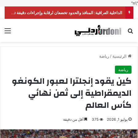
"\n"
الداخلية العراقية: المنافذ والحدود تخضعان لرقابة وإجراءات دقيقة تحقق أعلى درجات الأمن
بحث عن
الق
الرئيسية
/
رياضة
رياضة
كين يقود إنجلترا لعبور الكونغو
الديمقراطية إلى ثمن نهائي
كأس العالم
يوليو 1, 2026
375
أقل من دقيقة