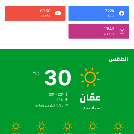
9٬150
722k
متابع
متابعون
1٬842
متابعون
الطقس
30
℃
عمّان
30º - 22º
39%
5.95 كيلومتر/ساعة
سماء صافية
℃
℃
℃
℃
℃