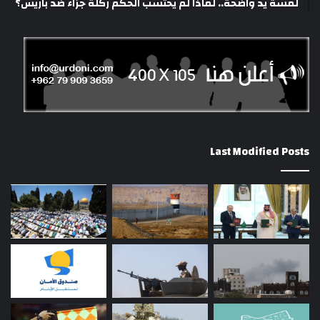
لمسة يد واضحة.. لماذا لم يحتسب الحكم ركلة جزاء ضد باريس؟
Last Modified Posts