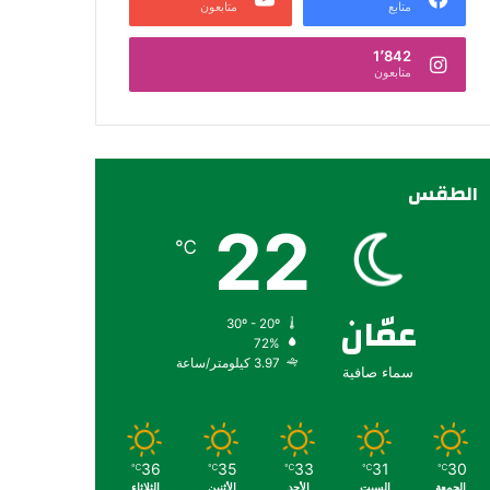
متابع
متابعون
1٬842
متابعون
الطقس
22
℃
عمّان
30º - 20º
72%
3.97 كيلومتر/ساعة
سماء صافية
36
35
33
31
30
℃
℃
℃
℃
℃
الجمعة
السبت
الأحد
الأثنين
الثلاثاء