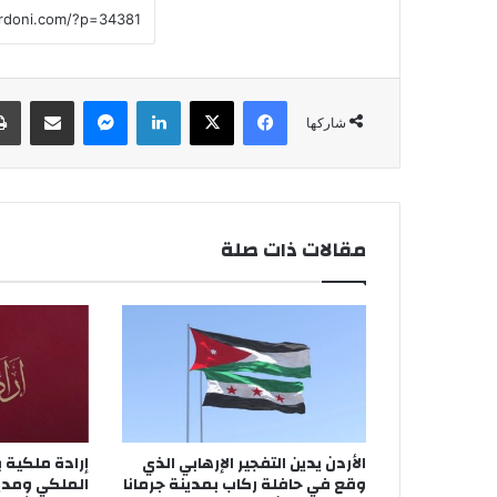
فيسبوك
‫X
لينكدإن
ماسنجر
مشاركة عبر البريد
شاركها
مقالات ذات صلة
الأردن يدين التفجير الإرهابي الذي
إرادة ملكية ب
وقع في حافلة ركاب بمدينة جرمانا
الملكي ومدي