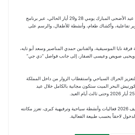
وأضافت المجموعة أنها ستواصل احتفالاتها خلال عطلة عيد الأضحى المبارك يومي 28 و29 أيار الحالي، عبر برنامج
 تفاعلية، وأكشاك طعام، وأنشطة للأطفال، والرسم على
فرقة نايا الموسيقية، والفنانين حمدي المناصير وسعد أبو تايه،
مان ويحيى صويص وعيسى الصقار، إلى جانب فواصل “دي جي”
تعزيز الحراك السياحي واستقطاب الزوار من داخل المملكة
كورنيش البحر الميت ستكون مجانية بالكامل خلال عيد
وأشارت إلى أن كورنيش البحر الميت سيشهد خلال صيف 2026 فعاليات وأنشطة سياحية وترفيهية كبرى، تعزز مكانته
دخول لاحقاً بحسب طبيعة الفعالية.