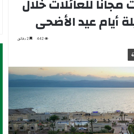
 مجانا للعائلات خلال
ة أيام عيد الأضحى
442
2 دقائق
طباعة