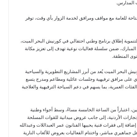
 المدارس.
متاحة للعامة مع مواقف ومرافق لخدمة الزوار بأي وقت، توفر
لتنموية إطلاق برنامج وطني احتفالي في كورنيش البحر الميت،
 المبارك، ضمن سلسلة فعاليات نوعية تهدف إلى تعزيز مكانة
وى المنطقة.
ش البحر الميت يُعد من أبرز المشاريع التطويرية والسياحية
يحتوي على مرافق ترفيهية وجلسات عائلية ومطاعم ومدرج يتسع
ت العمرية، بما يسهم في دعم السياحة الترفيهية والعلاجية
ن، اعتباراً من الساعة الخامسة مساءً، وسط أجواء وطنية
نجازات الأردنية، إلى جانب عروض ميدانية للقوات المسلحة
ضافة إلى فقرات فنية يحييها الفنانون عمر العبداللات وعبدالله
جماهيري مباشر، واختتام الفعاليات بعروض للألعاب النارية