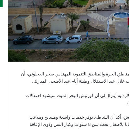
مناطق الحرة والمناطق التنموية المهندس صخر العجلوني، أن
 خلال عيد الاستقلال وطيلة أيام عيد الأضحى المبارك .
أردنية (بترا) إلى أن كورنيش البحر الميت سيشهد احتفالات
.
يت الذي يبعد 7 كم عن الكورنيش، أكد أن الشاطئ يوفر خدمات واسعة ومسابح وملاعب
للأطفال وأماكن للشواء برسوم 3 دنانير للأردنيين، ومجانا للأطفال تحت سن 8 سنوات وكبار السن وذوي الإعاقة