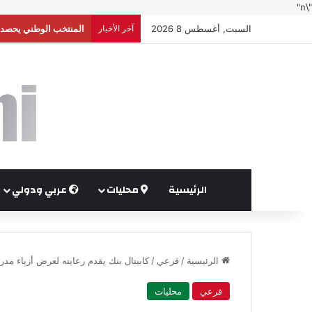
"\n"
السبت, أغسطس 8 2026
آخر الأخبار
إعلام إسرائيلي: واشنط
الرئيسية
محليات
عربي ودولي
الرئيسية
/
فرعي
/
كابيتال بنك يقدم رعايته لعرض أزياء 
فرعي
محليات