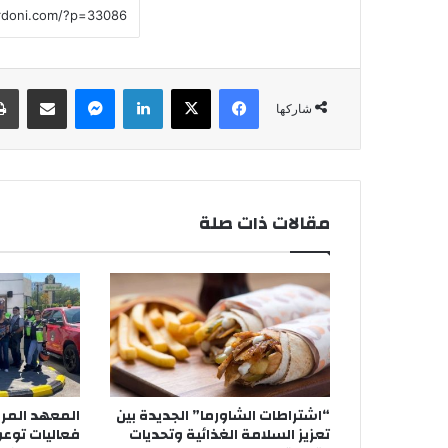
فيسبوك
‫X
لينكدإن
ماسنجر
مشاركة عبر البريد
شاركها
مقالات ذات صلة
“اشتراطات الشاورما” الجديدة بين
المعهد المرو
تعزيز السلامة الغذائية وتحديات
فعاليات توع