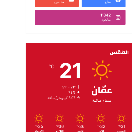
متابع
متابعون
1٬842
متابعون
الطقس
21
℃
عمّان
31º - 21º
78%
3.07 كيلومتر/ساعة
سماء صافية
35
36
36
32
31
℃
℃
℃
℃
℃
السبت
الأحد
الأثنين
الثلاثاء
الأربعاء