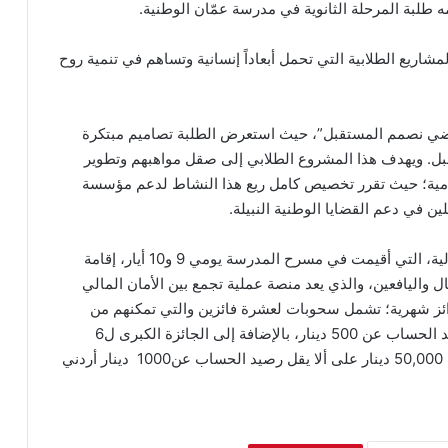
ه طلبة المرحلة الثانوية في مدرسة عمّان الوطنية.
اريع الطلابية التي تحمل أبعاداً إنسانية وتساهم في تنمية روح
لماضي نصمم المستقبل”، حيث استعرض الطلبة تصاميم مبتكرة
قبل. ويهدف هذا المشروع الطلابي إلى صقل مواهبهم وتطوير
ة سامية؛ حيث تقرر تخصيص كامل ريع هذا النشاط لدعم مؤسسة
ن في دعم القضايا الوطنية النبيلة.
وإلى جانب الرعاية ، تضمن تواجد كابيتال بنك في الفعالية، التي أقيمت في مسرح المدرسة يومي 9 و10 أيار، إقامة
Bright” المخصص للأطفال واليافعين، والذي يعد منصة عملية تجمع بين الأمان المالي
جوائز شهرية؛ تشمل سحوبات لعشرة فائزين والتي تمكنهم من
الفوز بجوائز نقدية بقيمة5000 دينار، على ألا يقل رصيد الحساب عن 500 دينار، بالإضافة إلى الجائزة الكبرى ل6
فائزين وهي عبارة عن بوليصة تعليمية تصل قيمتها إلى 50,000 دينار على ألا يقل رصيد الحساب عن1000 دينار أردني