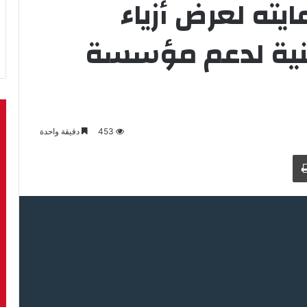
ايته لعرض أزياء
نية لدعم مؤسسة
453
دقيقة واحدة
طباعة