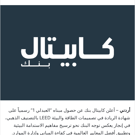
أردني
– أعلن كابيتال بنك عن حصول مبناه “العبدلي 1” رسمياً على
شهادة الريادة في تصميمات الطاقة والبيئة LEED بالتصنيف الذهبي،
في إنجاز يعكس توجه البنك نحو ترسيخ مفاهيم الاستدامة البيئية
وتطبيق أفضل المعايير العالمية في كفاءة المباني وإدارة الموارد.