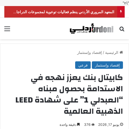
"\n"
المعهد المروري الأردني ينظم فعاليات توعوية لمجموعات الدراجات النارية
بحث عن
الق
الرئيسية
/
إقتصاد وإستثمار
إقتصاد وإستثمار
فرعي
كابيتال بنك يعزز نهجه في
الاستدامة بحصول مبناه
“العبدلي 1” على شهادة LEED
الذهبية العالمية
يونيو 17, 2026
376
دقيقة واحدة