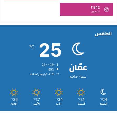
1٬842
متابعون
الطقس
25
℃
عمّان
25º - 23º
65%
4.78 كيلومتر/ساعة
سماء صافية
36
37
34
31
24
℃
℃
℃
℃
℃
الجمعة
السبت
الأحد
الأثنين
الثلاثاء