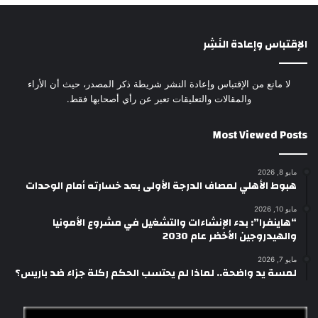
الإقتباس وإعادة النَشِر
لا مانع من الإقتباس وإعادة النشر شريطة ذكر المصدر، حيث أن الأراء
والمقالات والتعليقات تعبر عن رأي أصحابها فقط.
Most Viewed Posts
مايو 8, 2026
هبوط الأهلي لمصاف الدرجة الأولى بعد خسارته أمام الوحدات
مايو 10, 2026
“هاينفرا”: بدء الإنشاءات والتشغيل في مشروع الأمونيا
والهيدروجين الأخضر عام 2030
مايو 7, 2026
لمسة يد واضحة.. لماذا لم يحتسب الحكم ركلة جزاء ضد باريس؟