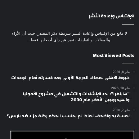
الإقتباس وإعادة النَشِر
لا مانع من الإقتباس وإعادة النشر شريطة ذكر المصدر، حيث أن الأراء
والمقالات والتعليقات تعبر عن رأي أصحابها فقط.
Most Viewed Posts
مايو 8, 2026
هبوط الأهلي لمصاف الدرجة الأولى بعد خسارته أمام الوحدات
مايو 10, 2026
“هاينفرا”: بدء الإنشاءات والتشغيل في مشروع الأمونيا
والهيدروجين الأخضر عام 2030
مايو 7, 2026
لمسة يد واضحة.. لماذا لم يحتسب الحكم ركلة جزاء ضد باريس؟