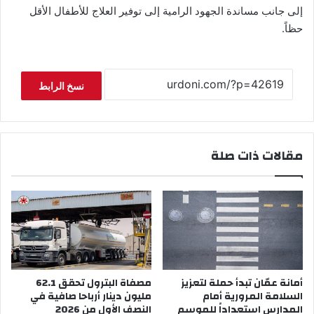
إلى جانب مساندة الجهود الرامية إلى توفير العلاج للأطفال الأقل
حظاً.
نسخ الرابط
مقالات ذات صلة
أمانة عمّان تبدأ حملة لتعزيز
مصفاة البترول تحقق 62.1
السلامة المرورية أمام
مليون دينار أرباحا صافية في
المدارس استعداداً للموسم
النصف الأول من 2026