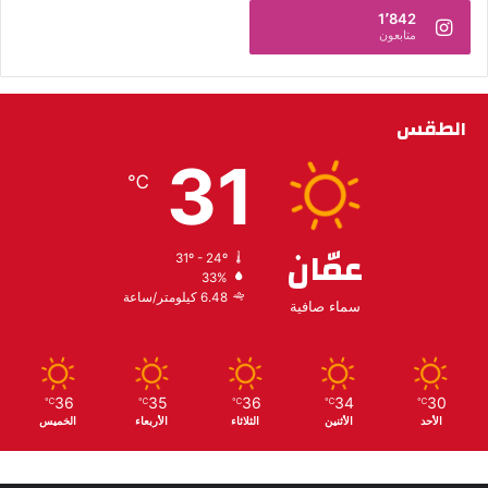
1٬842
متابعون
الطقس
31
℃
عمّان
31º - 24º
33%
6.48 كيلومتر/ساعة
سماء صافية
36
35
36
34
30
℃
℃
℃
℃
℃
الأحد
الأثنين
الثلاثاء
الأربعاء
الخميس