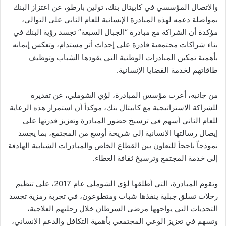
والاتصال المؤسسي في كابيتال بنك، تولين بارطو، عن اعتزاز البنك
بمواصلة دعمه لهذه المبادرة الإنسانية للعام الثاني على التوالي،
مؤكدة أن الشراكة مع مبادرة “الجبال السبعة” تجسد رؤية البنك في
بناء شراكات مجتمعية قادرة على إحداث أثر مستدام، وتعكس إيمانه
بأهمية تمكين المبادرات الوطنية التي يقودها الشباب وتوظيف
طاقاتهم لخدمة القضايا الإنسانية.
من جانبه، أعرب مؤسس المبادرة، لؤي الشوملي، عن تقديره
للشراكة الاستراتيجية مع كابيتال بنك، مؤكداً أن استمرار هذه الرعاية
للعام الثاني أسهم في ترسيخ حضور المبادرة وتعزيز قدرتها على
إيصال رسالتها الإنسانية إلى شريحة أوسع من المجتمع، بما يجسد
نموذجاً ناجحاً للتعاون بين القطاع الخاص والمبادرات الشبابية الهادفة
إلى خدمة المجتمع وترسيخ ثقافة العطاء.
وتقوم المبادرة، التي أطلقها لؤي الشوملي عام 2017، على تنظيم
رحلات تسلق جبلية ينفذها شباب ومتطوعون، في تجربة رمزية تجسد
التحديات التي يواجهها مرضى السرطان خلال رحلتهم العلاجية،
وتسهم في تعزيز الوعي المجتمعي بأهمية التكافل والدعم الإنساني،