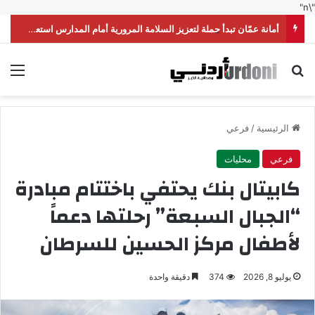
"\n"
أمانة عمّان تبدأ حملة لتعزيز السلامة المرورية أمام المدارس استعداداً للموسم الدراسي
بحث عن
الق
الرئيسية
/
فرعي
فرعي
محليات
كابيتال بنك يحتفي باختتام مبادرة
“الجبال السبعة” رحلتها دعماً
لأطفال مركز الحسين للسرطان
يوليو 8, 2026
374
دقيقة واحدة