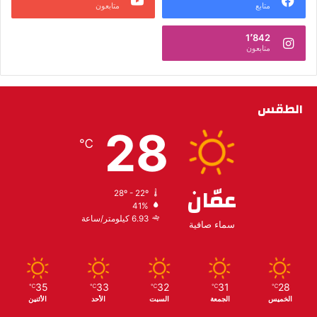
متابع
متابعون
1٬842
متابعون
الطقس
28
℃
عمّان
28º - 22º
41%
6.93 كيلومتر/ساعة
سماء صافية
35
33
32
31
28
℃
℃
℃
℃
℃
الخميس
الجمعة
السبت
الأحد
الأثنين