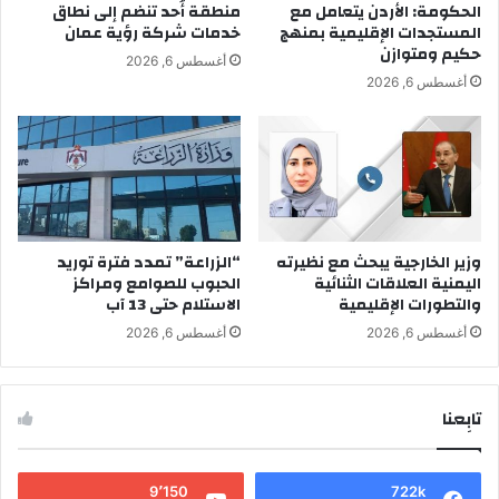
الحكومة: الأردن يتعامل مع
منطقة أُحد تنضم إلى نطاق
المستجدات الإقليمية بمنهج
خدمات شركة رؤية عمان
حكيم ومتوازن
أغسطس 6, 2026
أغسطس 6, 2026
وزير الخارجية يبحث مع نظيرته
“الزراعة” تمدد فترة توريد
اليمنية العلاقات الثنائية
الحبوب للصوامع ومراكز
والتطورات الإقليمية
الاستلام حتى 13 آب
أغسطس 6, 2026
أغسطس 6, 2026
تابِعنا
9٬150
722k