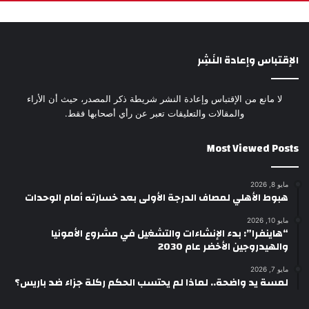
الإقتباس وإعادة النَشِر
لا مانع من الإقتباس وإعادة النشر شريطة ذكر المصدر، حيث أن الأراء
والمقالات والتعليقات تعبر عن رأي أصحابها فقط.
Most Viewed Posts
مايو 8, 2026
هبوط الأهلي لمصاف الدرجة الأولى بعد خسارته أمام الوحدات
مايو 10, 2026
“هاينفرا”: بدء الإنشاءات والتشغيل في مشروع الأمونيا
والهيدروجين الأخضر عام 2030
مايو 7, 2026
لمسة يد واضحة.. لماذا لم يحتسب الحكم ركلة جزاء ضد باريس؟