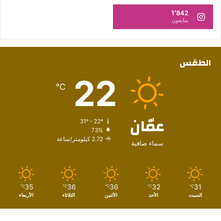
1٬842
متابعون
الطقس
22
℃
عمّان
31º - 22º
73%
2.72 كيلومتر/ساعة
سماء صافية
35
36
36
32
31
℃
℃
℃
℃
℃
السبت
الأحد
الأثنين
الثلاثاء
الأربعاء