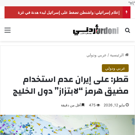
"\n"
إعلام إسرائيلي: واشنطن تضغط على إسرائيل لبدء هدنة في غزة
بحث عن
الق
الرئيسية
/
عربي ودولي
عربي ودولي
قطر: على إيران عدم استخدام
مضيق هرمز “لابتزاز” دول الخليج
مايو 12, 2026
475
أقل من دقيقة