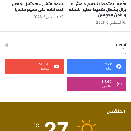
الأمم المتحدة: تنظيم داعش لا
لليوم الثاني .. الاحتلال يواصل
يزال يشكل تهديدا خطيرا للسلم
اعتداءاته على مخيم قلنديا
والأمن الدوليين
أغسطس 6, 2026
أغسطس 6, 2026
تابِعنا
9٬150
722k
متابع
متابعون
1٬842
متابعون
الطقس
27
℃