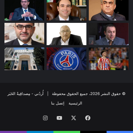
© حقوق النشر 2026، جميع الحقوق محفوظة | أُردُني - مِصداقِيةُ الخَبَر
الرئيسية
إتصل بنا
فيسبوك
‫X
‫YouTube
انستقرام