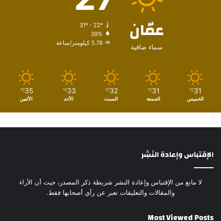
عمّان
31º - 22º
39%
5.78 كيلومتر/ساعة
سماء صافية
35
33
32
31
31
℃
℃
℃
℃
℃
الخميس
الجمعة
السبت
الأحد
الأثنين
الإقتباس وإعادة النَشِر
لا مانع من الإقتباس وإعادة النشر شريطة ذكر المصدر، حيث أن الأراء
والمقالات والتعليقات تعبر عن رأي أصحابها فقط.
Most Viewed Posts