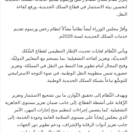
لتحسين بيئة الاستثمار في قطاع السكك الحديدية، ورفع كفاءة
النقل.
وأقرَّ مجلس الوزراء أيضاً نظاماً معدِّلاً لنظام رخص ورسوم تقديم
خدمات السكك الحديدية لسنة 2026م.
ويأتي النِّظام لغايات تحديث الإطار التنظيمي لقطاع السِّكك
الحديديَّة، وتعزيز كفاءته التشغيلية؛ بما ينسجم مع المعايير الدوليَّة،
وفتح المجال أمام تطوير هذا النمط من النقل في المملكة، وتعزيز
حضوره ضمن منظومة النقل الوطنية، في ضوء التوجه الاستراتيجي
للتوسُّع تباعاً بشبكة السكك الحديدية الوطنية.
ويهدف النِّظام إلى تحقيق التَّوازن ما بين تشجيع الاستثمار وتعزيز
الرَّقابة على أنشطة القطاع، إلى جانب ضمان تعزيز مستوى الجاهزية
التشغيلية. كما يتضمن إجراءات لتنظيم منح إجازات المهن، الأمر
الذي ينعكس إيجاباً على مستوى السلامة العامة وجودة الخدمة، إلى
جانب تعزيز أدوات الرقابة والإشراف، ودعم تطوير دور الجهات
التنظيمية، بما يسهم في رفع مستوى الامتثال والحوكمة لدى