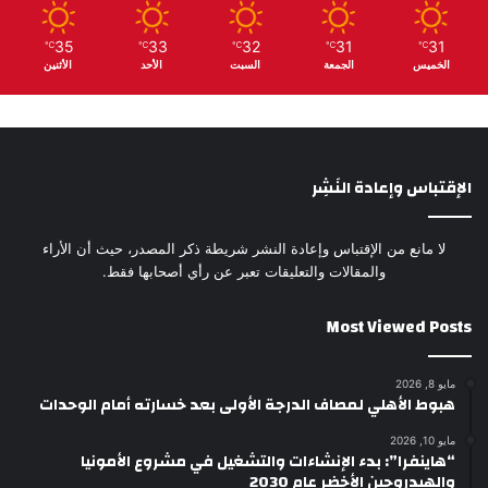
35
33
32
31
31
℃
℃
℃
℃
℃
الخميس
الجمعة
السبت
الأحد
الأثنين
الإقتباس وإعادة النَشِر
لا مانع من الإقتباس وإعادة النشر شريطة ذكر المصدر، حيث أن الأراء
والمقالات والتعليقات تعبر عن رأي أصحابها فقط.
Most Viewed Posts
مايو 8, 2026
هبوط الأهلي لمصاف الدرجة الأولى بعد خسارته أمام الوحدات
مايو 10, 2026
“هاينفرا”: بدء الإنشاءات والتشغيل في مشروع الأمونيا
والهيدروجين الأخضر عام 2030