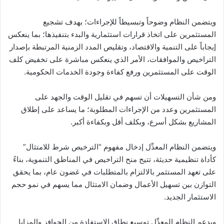
ويتضمن النظام وضوحاً وتبسيطاً للإجراءات؛ بهدف تشجيع
المستثمرين على اتخاذ قرارات استثمارية والبدء بتنفيذها؛ بما ينعكس
إيجاباً على التنمية والاقتصاد، وتقليص المدد الزمنية المرتبطة بإصدار
التراخيص والموافقات، الأمر الذي ينعكس مباشرة على تخفيض كلف
الوقت على المستثمرين ورفع كفاءة وجودة الخدمات الحكومية.
ومن شأن التسهيلات أن تسهم في تقليل الوقت والجهد على
المستثمرين وعدد من الإجراءات المطلوبة؛ ما يساعد على إطلاق
المشاريع بشكل أسرع، وبكلف أقل وبكفاءة أكبر.
ويتضمن النظام المعدِّل إدخال مفهوم “الترخيص شرط للامتثال”
كأداة تنظيمية حديثة، تتيح منح التراخيص في المناطق التنموية، بناءً
على تعهد المستثمر بالالتزام بالمتطلبات في غضون عام، بما يحقق
التوازن بين تسهيل الأعمال وضمان الامتثال مما يسهم في نمو حجم
الاستثمار الجديد.
ويدعم النظام المعدِّل توسيع نطاق الاستفادة من الحوافز والمزايا