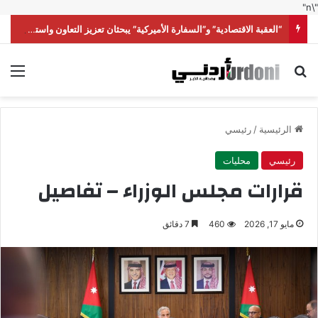
"\n"
“العقبة الاقتصادية” و”السفارة الأميركية” يبحثان تعزيز التعاون واستقطاب الاستثمارات
بحث عن
الق
الرئيسية
/
رئيسي
رئيسي
محليات
قرارات مجلس الوزراء – تفاصيل
مايو 17, 2026
460
7 دقائق