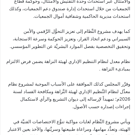
والامتثال عبر استحداث وحدة التفتيش والامتثال، وحوكمة قطاع
الجمعيات من خلال استحداث إدارة صندوق دعم الجمعيات، وكذلك
استحداث مديرية الحاكمية وشفافية أموال الجمعيات.
كما يهدف مشروع النِّظام إلى تعزيز التحوُّل الرَّقمي والأمن
السيبراني ودعم اتخاذ القرار، وتعزيز الحوكمة وسرعة الاستجابة،
وتحقيق التخصصية بفصل الموارد البشريَّة عن التطوير المؤسسي.
نظام معدل لنظام التنظيم الإداري لهيئة النزاهة يضمن فرض الالتزام
بمبادىء النزاهة .
وقرَّر المجلس كذلك الموافقة على الأسباب الموجبة لمشروع نظام
معدِّل لنظام التَّنظيم الإداري لهيئة النَّزاهة ومكافحة الفساد لسنة
2026م؛ تمهيداً لإرساله إلى ديوان التشريع والرأي لاستكمال
إجراءات إصداره حسب الأصول.
ويأتي مشروع النِّظام لغايات مواكبة تنوُّع الاختصاصات الفنيَّة في
الهيئة، وتعدُّد مهامها، ومراعاة طبيعتها وسريَّتها، والأخذ بعين الاعتبار