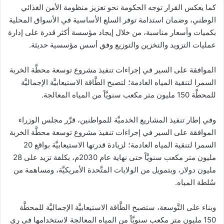
كما يعكس القرار توجه الحكومة نحو تعزيز منظومة الأمن الغذائي
الوطني، وضمان استدامة توفر السلع الأساسية في الأسواق المحلية
بكميات وأسعار مناسبة، من خلال إيجاد مؤسسة أكثر قدرة على إدارة
عمليات التزويد والتخزين والتوزيع وفق أسس مؤسسية حديثة.
الموافقة على السير في إجراءات تنفيذ مشروع توسعة محطَّة الخربة
السمرا لتنقية المياه العادمة؛ لتصبح الطَّاقة الاستيعابيَّة الإجماليَّة
للمحطَّة 150 مليون متر مكعب سنويَّاً من المياه المعالجة.
وفي إطار تنفيذ المشاريع الخدميَّة للمواطنين، قرَّر مجلس الوزراء
الموافقة على السير في إجراءات تنفيذ مشروع توسعة محطَّة الخربة
السمرا لتنقية المياه العادمة؛ لزيادة قدرتها الاستيعابيَّة بواقع 20
مليون متر مكعب سنويَّاً حتى نهاية عام 2030م، بكلفة تزيد على 28
مليون دولار، وبتمويل من الولايات المتَّحدة الأمريكيَّة، ومساهمة من
سُلطة المياه.
وبناء على التَّوسعة، ستصبح الطَّاقة الاستيعابيَّة الإجماليَّة للمحطَّة
150 مليون متر مكعب سنويَّاً من المياه المعالجة لاستخدامها في ري