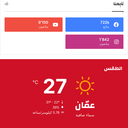
تابِعنا
9٬150
722k
متابع
متابعون
1٬842
متابعون
الطقس
27
℃
عمّان
31º - 22º
39%
5.78 كيلومتر/ساعة
سماء صافية