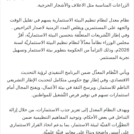
الزراعات المناسبة مثل الاعلاف والأشجار الحرجية.
نظام معدل لنظام تنظيم البيئة الاستثمارية يسهم في تقليل الوقت
والجهد على المستثمرين ويقلص المدد الزمنية لاصدار التراخيص .
وفي إطار التَّشريعات المتعلِّقة بتحسين البيئة الاستثماريَّة، أقرَّ
مجلس الوزراء نظاماً معدِّلاً لنظام تنظيم البيئة الاستثماريَّة لسنة
2026م، وذلك التزاماً من الحكومة بتطوير بيئة الاستثمار وتسهيل
تجربة المستثمر.
ويأتي النِّظام المعدِّل ضمن البرنامج التنفيذي لرؤية التحديث
الاقتصادي، وفي إطار نهج حكومي متكامل لتحديث الإطار التشريعي
الناظم للاستثمار، ويرسخ الثقة في بيئة الأعمال، ويفتح المجال أمام
استثمارات تسهم في توفير فرص التَّشغيل للمواطنين.
ويهدف النظام المعدل إلى تعزيز جذب الاستثمارات، من خلال إزالة
التداخل في بعض الأحكام، وتوحيد المفاهيم التنظيمية ضمن
التطوُّرات الفنيَّة لبيئة الاستثمار، بما يدعم اتخاذ القرار الاستثماري
على أسس واضحة وبناءً على معايير فنيَّة علميَّة.