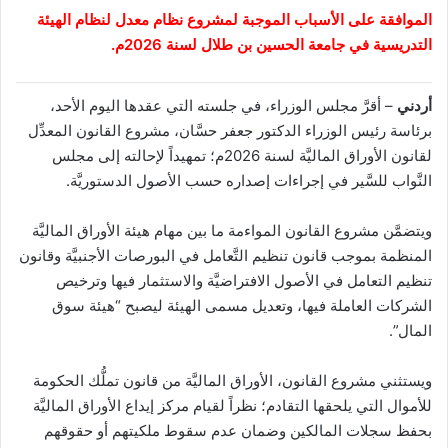
الموافقة على الأسباب الموجبة لمشروع نظام معدل لنظام الهيئة
التدريسية في جامعة الحسين بن طلال لسنة 2026م.
أردني
– أقرَّ مجلس الوزراء، في جلسته التي عقدها اليوم الأحد،
برئاسة رئيس الوزراء الدكتور جعفر حسَّان، مشروع القانون المعدِّل
لقانون الأوراق الماليَّة لسنة 2026م؛ تمهيداً لإحالته إلى مجلس
النَّواب للسَّير في إجراءات إصداره حسب الأصول الدستوريَّة.
ويتضمَّن مشروع القانون المواءمة ما بين مهام هيئة الأوراق الماليَّة
المنظمة بموجب قانون تنظيم التَّعامل في البورصات الأجنبيَّة وقانون
تنظيم التعامل في الأصول الافتراضيَّة والاستثمار فيها وترخيص
الشركات العاملة فيها، وتعديل مسمى الهيئة ليصبح “هيئة سوق
المال”.
ويستثني مشروع القانون، الأوراق الماليَّة من قانون تملُّك الحكومة
للأموال التي يلحقها التقادم؛ نظراً لقيام مركز إيداع الأوراق الماليَّة
بحفظ سجلات المالكين وضمان عدم سقوط ملكيتهم أو حقوقهم