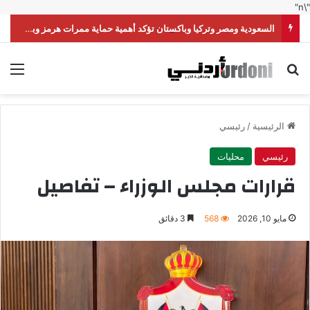
"\n"
السعودية ومصر وتركيا وباكستان تؤكد أهمية حماية ممرات هرمز وباب المندب
بحث عن
الق
الرئيسية
/
رئيسي
رئيسي
محليات
قرارات مجلس الوزراء – تفاصيل
مايو 10, 2026
568
3 دقائق