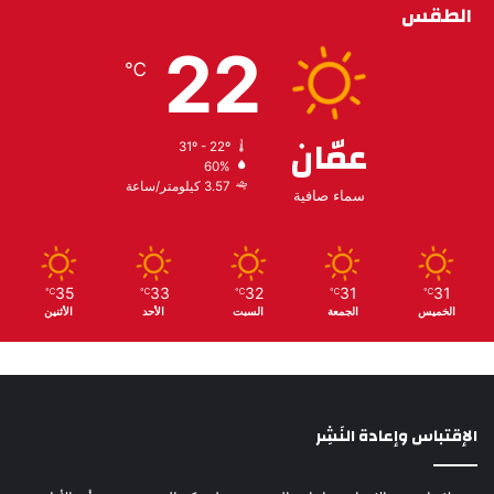
الطقس
22
℃
عمّان
31º - 22º
60%
3.57 كيلومتر/ساعة
سماء صافية
35
33
32
31
31
℃
℃
℃
℃
℃
الخميس
الجمعة
السبت
الأحد
الأثنين
الإقتباس وإعادة النَشِر