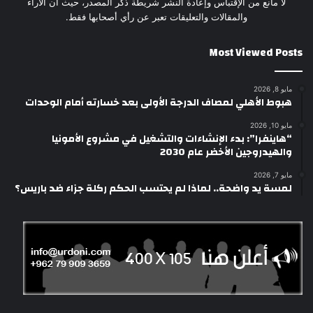
لا مانع من الإقتباس وإعادة النشر شريطة ذكر المصدر، حيث أن الأراء
والمقالات والتعليقات تعبر عن رأي أصحابها فقط.
Most Viewed Posts
مايو 8, 2026
هبوط الأهلي لمصاف الدرجة الأولى بعد خسارته أمام الوحدات
مايو 10, 2026
“هاينفرا”: بدء الإنشاءات والتشغيل في مشروع الأمونيا
والهيدروجين الأخضر عام 2030
مايو 7, 2026
لمسة يد واضحة.. لماذا لم يحتسب الحكم ركلة جزاء ضد باريس؟