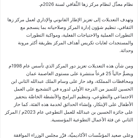
نظام معدِّل لنظام مركز زها الثَّقافي لسنة 2026م.
وتهدف التعديلات إلى تعزيز الإطار القانوني والإداري لعمل مركز زها
الثقافي، تنظيم شؤون إدارة المركز وصلاحياته بما ينسجم مع
التطورات العملية والاحتياجات الفعلية، ومواكبة التطورات
والمستجدات لغايات تكريس أهداف المركز بطريقة أكثر مرونة
وحداثة.
ومن شأن هذه التعديلات تعزيز دور المركز الذي تأسس عام 1998م
ويضمُّ حالياً 25 فرعاً منتشرة على مستوى العاصمة عمان
ومحافظات المملكة، وقد حاز على وسام الملك عبدالله الثاني ابن
الحسين للتميز من الدرجة الأولى لدوره في التشجيع على العمل
الاجتماعي والتطوعي، وتنظيم البرامج والأنشطة الخاصَّة بتحفيز
الأطفال على الإبتكار، وإنشاء الحدائق لخدمة هذه الفئة، كما حاز
على جائزة الحسين بن عبدالله للعمل التطوعي عام 2023م / المركز
الثاني عن فئة الأعمال التطوعية المؤسسية.
وعلى صعيد المؤسَّسات الأكاديميَّة، قرَّر مجلس الوزراء الموافقة