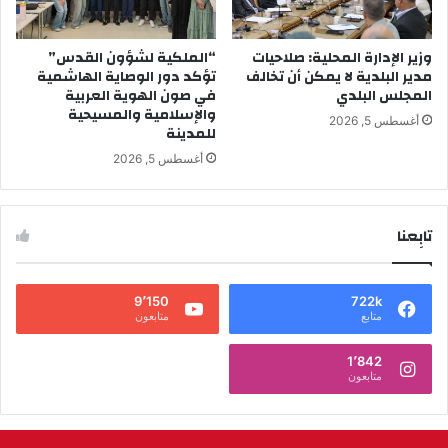
وزير الإدارة المحلية: صلاحيات
“الملكية لشؤون القدس”
مدير البلدية لا يمكن أن تخالف
تؤكد دور الوصاية الهاشمية
المجلس البلدي
في صون الهوية العربية
والإسلامية والمسيحية
أغسطس 5, 2026
للمدينة
أغسطس 5, 2026
تابِعنا
9٬150
722k
متابع
متابعون
1٬842
متابعون