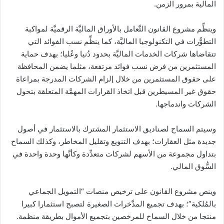
المالية بمرور الزمن.
وينظِّم مشروع القانون التَّعامل بالأوراق الماليَّة الرقميَّة لمواكبة
التطوُّرات في التكنولوجيا الماليَّة، كما ينظِّم نسب الفوائد التي
تتقاضاها شركات الخدمات الماليَّة بحدود دُنيا وعُليا؛ بهدف حماية
المستثمرين من فرض نسب فوائد مرتفعة، مثلما يضمن المحافظة
على حقوق المستثمرين من خلال إلزام الشركات المدرجة بمراعاة
حقوق غير المسيطرين قبل اتخاذ القرارات المهمَّة المتعلقة بتحول
الشركات واندماجها.
وسيتم السماح لصناديق الاستثمار المشترك بالاستثمار في أصول
جديدة مثل العقارات؛ بهدف التنويع وتقليل المخاطر، وكذلك السماح
بتداول مجموعة من الأسهم لشركات متعدِّدة وكأنَّها وحدة واحدة في
السُّوق المالي.
وينص مشروع القانون على ترخيص منصات “التمويل الجماعي
بالمُلكية”؛ بهدف تجميع المدَّخرات الصغيرة لتصبح استثمارا كبيرا
منتجا من خلال السماح للمرخصين بتجميع الأموال بطريقة منظمة.