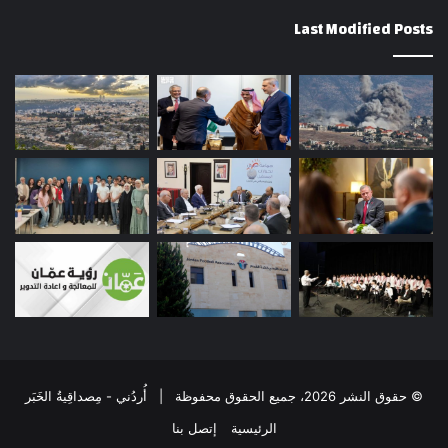
Last Modified Posts
© حقوق النشر 2026، جميع الحقوق محفوظة | أُردُني - مِصداقِيةُ الخَبَر
الرئيسية
إتصل بنا