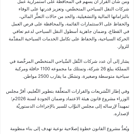
ومن شأن القرار أن يسهم في المحافظة على استمرارية عمل
شركات النقل السياحي المتخصِّص، وتعزيز قدرتها على الوفاء
بالتزاماتها المالية والتشغيلية، والحد من حالات التعثُّر المالي،
والحفاظ على الاستثمارات القائمة، والمحافظة على فرص العمل
في القطاع، وضمان جاهزية أسطول النقل السياحي لدعم تعافي
الحركة السياحية، والحفاظ على تكامل الخدمات السياحية المقدَّمة
للزوار.
يشار إلى أن عدد شركات النَّقل السِّياحي المتخصِّص المرخَّصة في
المملكة يبلغ 26 شركة، وتمتلك ما مجموعه 1100 حافلة ومركبة
سياحية متوسطة وصغيرة، وتشغّل ما يقارب 2500 مواطن.
وفي إطار التَّشريعات والقرارات المتعلِّقة بتطوير التَّعليم، أقرَّ مجلس
الوزراء مشروع قانون هيئة الاعتماد وضمان الجودة لسنة 2026م؛
تمهيداً لإرساله إلى مجلس النوَّاب للسير بالإجراءات الدستوريَّة
لإصداره.
ويُعدُّ مشروع القانون خطوة إصلاحية نوعية تهدف إلى بناء منظومة