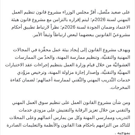
على صعيد متَّصل، أقرَّ مجلس الوزراء مشروع قانون تنظيم العمل
المهني لسنة 2026م؛ ليتم إقراره بالتزامن مع مشروع قانون هيئة
الاعتماد وضمان الجودة لسنة 2026م؛ نظراً لارتباط تطبيق أحكام
مشروعيّ القانونين ببعضهما لبعض ارتباطاً وثيقاً الأمر.
ويهدف مشروع القانون إلى إيجاد بيئة عمل محفِّزة في المجالات
المهنية والتقنيَّة، وتنظيم ممارسة المهنة، والحدّ من الممارسات
العشوائيَّة من خلال قيام وزارة العمل بتنظيم إجراءات عقد الاختبارات
المهنيَّة والتقنيَّة، وإصدار إجازة مزاولة المهنة، وترخيص مزوِّدي
خدمات التَّدريب المهني والتِّقني لممارسة أعمالهم؛ لضمان كفاءة
المخرجات.
ومن شأن مشروع القانون العمل على تنظيم سوق العمل المهني
والتقني من خلال تعزيز الرقابة والتفتيش على مزودي خدمات
التدريب وممارسي المهنة وكل من يمارس أعمالهم وعلى المحلات
للتاكد من التزامهم باحكام هذا القانون والأنظمة والتعليمات الصادرة
بموجبه .