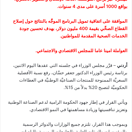
بواقع 1000 أسرة على مدى 4 سنوات.
الموافقة على اتفاقية تمويل البرنامج الموجَّه بالنتائج حول إصلاح
القطاع الصحِّي بقيمة 400 مليون دولار، بهدف تحسين جودة
الخدمات الصحية المقدمة للمواطنين.
العواملة امينا عاما للمجلس الاقتصادي والاجتماعي.
أردني
– قرَّر مجلس الوزراء في جلسته التي عقدها اليوم الاثنين،
برئاسة رئيس الوزراء الدكتور جعفر حسَّان، رفع نسبة الأفضلية
السعريَّة الممنوحة للمنتجات الصناعيَّة الوطنيَّة في العطاءات
الحكوميَّة لتصبح 20% بدلاً من 15%.
ويأتي القرار في إطار جهود الحكومة الرامية لدعم الصناعة الوطنية
وتعزيز تنافسيتها وزيادة مساهمتها في النمو الاقتصادي.
وبموجب هذا القرار، تلتزم جميع الوزارات والدوائر الرسمية
والمؤسسات والهيئات العامة والجامعات الرسمية والبلديات