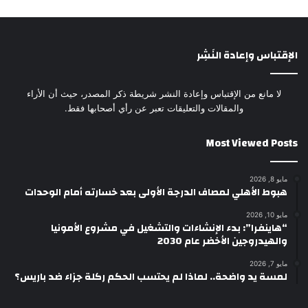
الإقتباس وإعادة النَشِر
لا مانع من الإقتباس وإعادة النشر شريطة ذكر المصدر، حيث أن الأراء
والمقالات والتعليقات تعبر عن رأي أصحابها فقط.
Most Viewed Posts
مايو 8, 2026
هبوط الأهلي لمصاف الدرجة الأولى بعد خسارته أمام الوحدات
مايو 10, 2026
“هاينفرا”: بدء الإنشاءات والتشغيل في مشروع الأمونيا
والهيدروجين الأخضر عام 2030
مايو 7, 2026
لمسة يد واضحة.. لماذا لم يحتسب الحكم ركلة جزاء ضد باريس؟