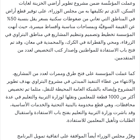
وعملت المؤسَّسة ضمن مشروع تطوير أراضي الخزينة لغايات
السكن، الذي تم تكليفها به من مجلس الوزراء، على توفير قطع أراض
في المناطق التي تعاني من ضغوطات سكنية بسعر يقل بنسبة 50%
عن القيمة السوقيَّة وبمساحات مناسبة وأقساط ميسرة، حيث أنهت
المؤسسة تخطيط وتصميم وتنظيم المشاريع في مناطق البتراوي في
الزرقاء، ومحي والقطرانة في الكرك، والمحمدية في معان، وقد تم
فتح باب الاستفادة للمواطنين وإصدار كتب التخصيص لعدد من
المتقدمين.
كما عملت المؤسسة على فتح طرق وممرات لعدد من المشاريع،
والانتهاء من عطاء التنفيذ المبدئي في مشروع البتراوي بهدف تطوير
المشروع وإيصاله بالشبكة العامة المحيطة للنقل، مثلما تم تخصيص
أكثر من 1000 قطعة للمعلمين ونقلها لوزارة التربية والتعليم في عدة
محافظات، وهي قطع مخدومة بالبنية التحتية والخدمات الأساسية،
وقد باشرت وزارة التربية والتعليم بفتح باب الاستفادة واستقبال
الطلبات وتأهيل المعلمين للاستفادة.
وقرَّر مجلس الوزراء أيضاً الموافقة على اتفاقية تمويل البرنامج