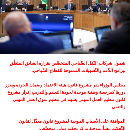
شمول شركات النَّقل السِّياحي المتخصِّص بقراره السابق المتعلِّق
ببرامج الدَّعم والتَّسهيلات الممنوحة للقطاع السِّياحي.
مجلس الوزراء يقر مشروع قانون هيئة الاعتماد وضمان الجودة ويعزز
دورها كمرجعية وطنية موحدة لجودة التعليم والتدريب إقرار مشروع
قانون تنظيم العمل المهني يسهم في تنظيم سوق العمل المهني
والتقني .
الموافقة على الأسباب الموجبة لمشروع قانون معدِّل لقانون
التَّحكيم ينشأ بموجبة مركز تحكيم دولي متخصِّص.