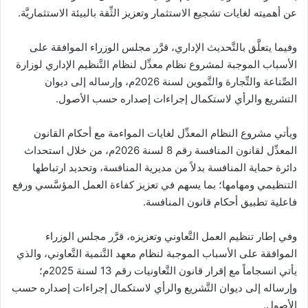
عن أهميته لغايات تشجيع الاستثمار وتعزيز الثِّقة بالبيئة الاستثماريَّة.
وفيما يتعلَّق بالتَّحديث الإداري، قرَّر مجلس الوزراء الموافقة على
الأسباب الموجبة لمشروع نظام معدِّل لنظام التَّنظيم الإداري لوزارة
الصِّناعة والتِّجارة والتَّموين لسنة 2026م، وإرساله إلى ديوان
التشريع والرأي لاستكمال إجراءات إصداره حسب الأصول.
ويأتي مشروع النظام المعدِّل لغايات المواءمة مع أحكام القانون
المعدِّل لقانون المنافسة رقم 8 لسنة 2026م، من خلال استحداث
دائرة حماية المنافسة بدلاً من مديرية المنافسة، وتحديد ارتباطها
التنظيمي ومهامها؛ بما يسهم في تعزيز كفاءة العمل المؤسَّسي ورفع
فاعلية تطبيق أحكام قانون المنافسة.
وفي إطار تنظيم العمل التَّعاوني وتعزيزه، قرَّر مجلس الوزراء
الموافقة على الأسباب الموجبة لنظام معهد التَّنمية التَّعاوني، والذي
يأتي انسجاماً مع إقرار قانون التَّعاونيات رقم 13 لسنة 2025م؛
وإرساله إلى ديوان التَّشريع والرأي لاستكمال إجراءات إصداره حسب
الأصول.