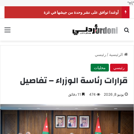
"\n"
أوغندا توافق على نشر وحدة من جيشها في غزة
بحث عن
الق
الرئيسية
/
رئيسي
رئيسي
محليات
قرارات رئاسة الوزراء – تفاصيل
يونيو 8, 2026
474
11 دقائق