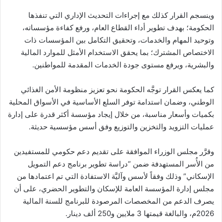
وينسجم القرار كذلك مع إجراءات التحديث الإداري التي تنفذها
الحكومة؛ بهدف تطوير أداء القطاع العام، ورفع كفاءة مؤسساته،
وتوحيد المهام والخدمات، وتحقيق التكامل بين المؤسسات ذات
الاختصاص المشترك؛ بما يحقق الاستخدام الأمثل للموارد المالية
والبشرية، ويرفع مستوى جودة الخدمات المقدمة للمواطنين.
كما يعكس القرار توجَّه الحكومة نحو تعزيز منظومة الأمن الغذائي
الوطني، وضمان استدامة توفر السلع الأساسية في الأسواق المحلية
بكميات وأسعار مناسبة، من خلال إيجاد مؤسسة أكثر قدرة على إدارة
عمليات التزويد والتخزين والتوزيع وفق أسس مؤسسية حديثة.
وقرَّر مجلس الوزراء الموافقة على تقديم دعم حكومي للمستفيدين
من الأُسر المستهدفة ضمن “دراسة تطوير برنامج دعم التمويل
الإسكاني” وذلك وفقاً لأسس وآليَّة الاستفادة التي تم اعتمادها من
مجلس إدارة المؤسسة العامة للإسكان والتطوير الحضري، على أن
يصرف الدعم من المخصصات المرصودة للبرنامج للسنة المالية
2026م، والبالغة قيمتها 3 ملايين و250 ألف دينار.