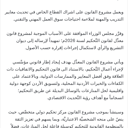
ويعمل مشروع القانون على اشراك القطاع الخاص في تحديث معايير
التدريب والمهنة لملاءمة احتياجات سوق العمل المهني والتقني.
وقرَّر مجلس الوزراء الموافقة على الأسباب الموجبة لمشروع قانون
معدِّل لقانون التَّحكيم لسنة 2026م؛ تمهيداً لإرساله إلى ديوان
التشريع والرأي لاستكمال إجراءات إقراره حسب الأصول.
ويأتي مشروع القانون المعدِّل بهدف إيجاد إطار قانوني مؤسَّسي
لإجراء أعمال التَّحكيم، بالاستناد الى قانون التحكيم والاتفاقيات ذات
العلاقة وفق أفضل المعايير والممارسات الدولية، وبالاعتماد على
الكفاءات والخبرات الأردنية المحلية، ولتسويق الأردن كوجهة دولية
واقليمية لحل المنازعات بالوسائل البديلة عن طريق التحكيم؛
انسجاماً مع أهداف رؤية التَّحديث الاقتصادي.
وسينشأ بموجب مشروع القانون مركز تحكيم دولي متخصِّص، حيث
ينصّ على منحه الشخصيَّة الاعتباريَّة، وبما يسهم في تعزيز الثقة
بالمنظومة القانونية للتحكيم كوسيلة فاعلة لحل المنازعات، فضلاً