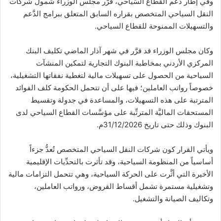
وفي إطار دعم القطاع السِّياحي، قرَّر مجلس الوزراء شمول شركات
النقل السياحي المتخصص بقراره السابق المتعلق ببرامج الدَّعم
والتسهيلات الممنوحة للقطاع السياحي.
وكان مجلس الوزراء قد قرَّر في شهر آذار الماضي تكليف البنك
المركزي الأردني بمخاطبة البنوك التجارية لتمكين المنشآت
السياحية من الحصول على تسهيلات مالية لتغطية نفقاتها التشغيلية،
خصوصاً رواتب العاملين؛ فيها على أن تتحمل الحكومة كلف الفوائد
المترتبة على هذه التسهيلات، والمساعدة في جدولة وتقسيط
المستحقات الماليَّة المترتِّبة على مؤسَّسات القطاع السياحي لدى
البنوك وذلك حتى تاريخ 31/12/2026م.
ويأتي القرار كون شركات النقل السياحي المتخصص تُعدُّ جزءاً
أساسياً من المنظومة السياحية، وقد تأثرت بالتحدِّيات الإقليمية
الأخيرة التي أثَّرت على الحركة السياحية، وهي تتحمل التزامات مالية
وتشغيلية مستمرة تشمل أقساط القروض، ورواتب العاملين،
وتكاليف الصيانة والتشغيل.