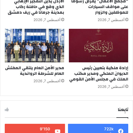
“مجمع الأعمال” يفرض رسوما
الأردن يدين التفجير الإرهابي
على مواقف السيارات
الذي وقع في حافلة ركاب
للموظفين والزوار
بمدينة جرمانا في ريف دمشق
أغسطس 7, 2026
أغسطس 7, 2026
إرادة ملكية بتعيين رئيس
مدير الأمن العام يلتقي المفتش
الديوان الملكي ومدير مكتب
العام للشرطة الرواندية
الملك في مجلس الأمن القومي
أغسطس 7, 2026
أغسطس 7, 2026
تابِعنا
9٬150
722k