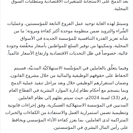
بعد الدمج على الاستجابة للمتغيرات الاقتصادية ومتطلبات السوق
المحلية.
وسيتمّ لهذه الغاية توحيد عمل الفروع التابعة للمؤسستين، وعمليات
الشِّراء والتزويد ضمن منظومة موحدة أكثر كفاءة ومرونة؛ ما من
شأنه تعزيز القدرة التنافسية للمؤسسة الجديدة في الأسواق
المحلية، وتمكينها من توفير السلع للمواطنين بأسعار مخفَّضة وجودة
عالية، خصوصاً في ظل التحديات الاقتصادية وارتفاع الأسعار عالمياً.
وفيما يتعلَّق بالعاملين في المؤسَّسة الاستهلاكيَّة المدنيَّة، فسيتم
الحفاظ على حقوقهم الوظيفية والمالية من خلال مشروع القانون،
وضمان استقرارهم الوظيفي خلال وبعد مراحل تنفيذ عملية الدمج
وبما ينسجم مع أحكام نظام إدارة الموارد البشرية في القطاع العام
رقم (33) لسنة 2024م، حيث سيتم نقلهم إلى نظام العاملين
المدنيين في المؤسسة الاستهلاكية العسكرية، وفق إجراءات قانونية
وتنظيمية تضمن استمرارية العمل والاستفادة من الكفاءات والخبرات
المتراكمة لدى العاملين، بما يعزز كفاءة الأداء المؤسسي ويحافظ
على رأس المال البشري في المؤسستين.