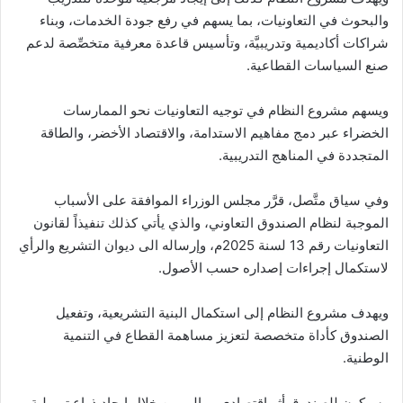
والبحوث في التعاونيات، بما يسهم في رفع جودة الخدمات، وبناء
شراكات أكاديمية وتدريبيَّة، وتأسيس قاعدة معرفية متخصِّصة لدعم
صنع السياسات القطاعية.
ويسهم مشروع النظام في توجيه التعاونيات نحو الممارسات
الخضراء عبر دمج مفاهيم الاستدامة، والاقتصاد الأخضر، والطاقة
المتجددة في المناهج التدريبية.
وفي سياق متَّصل، قرَّر مجلس الوزراء الموافقة على الأسباب
الموجبة لنظام الصندوق التعاوني، والذي يأتي كذلك تنفيذاً لقانون
التعاونيات رقم 13 لسنة 2025م، وإرساله الى ديوان التشريع والرأي
لاستكمال إجراءات إصداره حسب الأصول.
ويهدف مشروع النظام إلى استكمال البنية التشريعية، وتفعيل
الصندوق كأداة متخصصة لتعزيز مساهمة القطاع في التنمية
الوطنية.
وسيكون للصندوق أثر اقتصادي ومالي من خلال إيجاد ذراع تمويلية