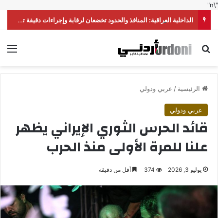
"\n"
الداخلية العراقية: المنافذ والحدود تخضعان لرقابة وإجراءات دقيقة تحقق أعلى درجات الأمن
بحث عن
الق
الرئيسية
/
عربي ودولي
عربي ودولي
قائد الحرس الثوري الإيراني يظهر
علنا للمرة الأولى منذ الحرب
يوليو 3, 2026
374
أقل من دقيقة