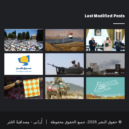
Last Modified Posts
© حقوق النشر 2026، جميع الحقوق محفوظة | أُردُني - مِصداقِيةُ الخَبَر