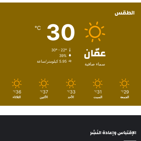
الطقس
30
℃
عمّان
30º - 22º
39%
5.95 كيلومتر/ساعة
سماء صافية
36
37
33
31
29
℃
℃
℃
℃
℃
الجمعة
السبت
الأحد
الأثنين
الثلاثاء
الإقتباس وإعادة النَشِر