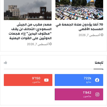
70 ألفا يؤدون صلاة الجمعة في
مصدر مقرب من الجيش
المسجد الأقصى
السعودي: التحالف لن يقف
“مكتوف اليدين” إزاء هجمات
أغسطس 7, 2026
الحوثيين على القوات اليمنية
أغسطس 7, 2026
تابِعنا
9٬150
722k
متابع
متابعون
1٬842
متابعون