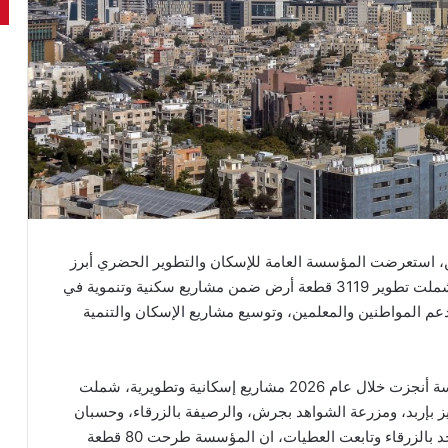
، استعرضت المؤسسة العامة للإسكان والتطوير الحضري أبرز
إنجازاتها ومشاريعها المنفذة خلال العام الحالي والتي شملت تطوير 3119 قطعة أرض ضمن مشاريع سكنية وتنموية في
م المواطنين والمعلمين، وتوسيع مشاريع الإسكان والتنمية
وقالت مدير عام المؤسسة جمانة العطيات، إن المؤسسة أنجزت خلال عام 2026 مشاريع إسكانية وتطويرية، شملت
شاريع كفر جايز بإربد، ومزرعة الشواهد بجرش، والرصيفة بالزرقاء، وحسبان
بلواء ناعور، إلى جانب إنشاء 6 مخازن في مشروع المجد بالزرقاء وتابعت العطيات، ان المؤسسة طرحت 80 قطعة