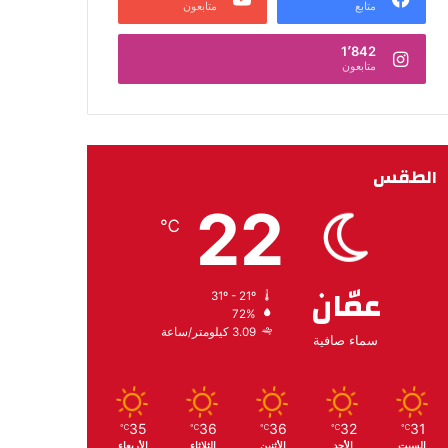
متابع
متابعون
1٬842
متابعون
الطقس
22
℃
عمّان
31º - 21º
72%
3.09 كيلومتر/ساعة
سماء صافية
35
36
36
32
31
℃
℃
℃
℃
℃
السبت
الأحد
الأثنين
الثلاثاء
الأربعاء