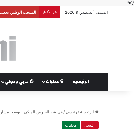
"\n"
السبت, أغسطس 8 2026
آخر الأخبار
إعلام إسرائيلي: واشنط
الرئيسية
محليات
عربي ودولي
الرئيسية
/
رئيسي
/
في عيد الجلوس الملكي.. توسع بمشاريع
رئيسي
محليات