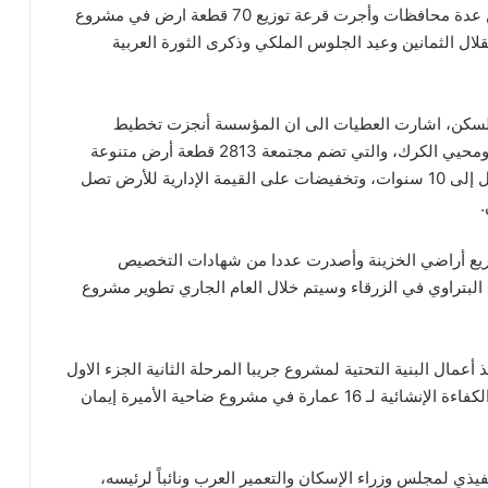
أرض مخدومة بالبنية التحتية والخدمات الأساسية ضمن عدة محافظات وأجرت قرعة توزيع 70 قطعة ارض في مشروع
بة عيد الاستقلال الثمانين وعيد الجلوس الملكي وذكرى الثورة العربية
 السكن، اشارت العطيات الى ان المؤسسة أنجزت تخطيط
وتنظيم وتطوير مشاريع القطرانة والبتراوي والمحمدية ومحيي الكرك، والتي تضم مجتمعة 2813 قطعة أرض متنوعة
الاستعمالات، مع توفير مزايا شملت التقسيط لمدة تصل إلى 10 سنوات، وتخفيضات على القيمة الإدارية للأرض تصل
ً للاستفادة من مشاريع أراضي الخزينة وأصدرت عددا من شهادات التخصيص
لبتراوي في الزرقاء وسيتم خلال العام الجاري تطوير مشروع
مال البنية التحتية لمشروع جريبا المرحلة الثانية الجزء الاول
في محافظة الزرقاء، اضافة الى استكمال صيانة ورفع الكفاءة الإنشائية لـ 16 عمارة في مشروع ضاحية الأميرة إيمان
يذي لمجلس وزراء الإسكان والتعمير العرب ونائباً لرئيسه،