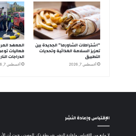
“اشتراطات الشاورما” الجديدة بين
المعهد المرو
تعزيز السلامة الغذائية وتحديات
فعاليات توع
التطبيق
الدراجات النار
أغسطس 7, 2026
أغسطس 7, 2026
الإقتباس وإعادة النَشِر
لا مانع من الإقتباس وإعادة النشر شريطة ذكر المصدر، حيث أن الأرا