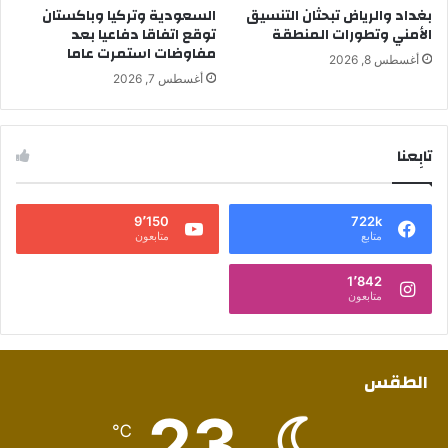
بغداد والرياض تبحثان التنسيق
السعودية وتركيا وباكستان
الأمني وتطورات المنطقة
توقع اتفاقا دفاعيا بعد
مفاوضات استمرت عاما
أغسطس 8, 2026
أغسطس 7, 2026
تابِعنا
9٬150
722k
متابع
متابعون
1٬842
متابعون
الطقس
23
℃