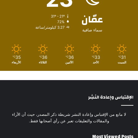
عمّان
31º - 21º
72%
3.27 كيلومتر/ساعة
سماء صافية
35
36
36
33
31
℃
℃
℃
℃
℃
السبت
الأحد
الأثنين
الثلاثاء
الأربعاء
الإقتباس وإعادة النَشِر
لا مانع من الإقتباس وإعادة النشر شريطة ذكر المصدر، حيث أن الأراء
والمقالات والتعليقات تعبر عن رأي أصحابها فقط.
Most Viewed Posts