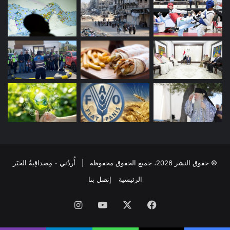
© حقوق النشر 2026، جميع الحقوق محفوظة | أُردُني - مِصداقِيةُ الخَبَر
الرئيسية
إتصل بنا
فيسبوك
‫X
‫YouTube
انستقرام