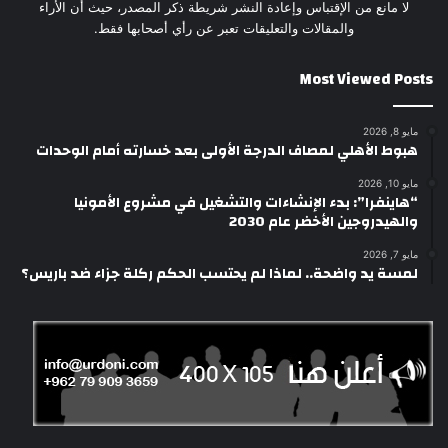
لا مانع من الإقتباس وإعادة النشر شريطة ذكر المصدر، حيث أن الأراء
والمقالات والتعليقات تعبر عن رأي أصحابها فقط.
Most Viewed Posts
مايو 8, 2026
هبوط الأهلي لمصاف الدرجة الأولى بعد خسارته أمام الوحدات
مايو 10, 2026
“هاينفرا”: بدء الإنشاءات والتشغيل في مشروع الأمونيا
والهيدروجين الأخضر عام 2030
مايو 7, 2026
لمسة يد واضحة.. لماذا لم يحتسب الحكم ركلة جزاء ضد باريس؟