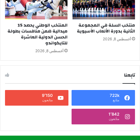
منتخب السلة في المجموعة
المنتخب الوطني يحصد 15
الثانية بدورة الألعاب الآسيوية
ميدالية ضمن منافسات بطولة
الحسن الدولية العاشرة
أغسطس 8, 2026
للتايكواندو
أغسطس 8, 2026
تابِعنا
9٬150
722k
متابع
متابعون
1٬842
متابعون