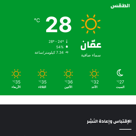
الطقس
28
℃
عمّان
28º - 24º
54%
7.34 كيلومتر/ساعة
سماء صافية
35
35
36
32
27
℃
℃
℃
℃
℃
السبت
الأحد
الأثنين
الثلاثاء
الأربعاء
الإقتباس وإعادة النَشِر